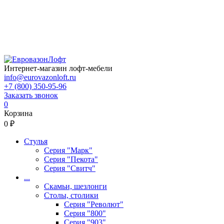
Интернет-магазин лофт-мебели
info@eurovazonloft.ru
+7 (800) 350-95-96
Заказать звонок
0
Корзина
0 ₽
Стулья
Серия "Марк"
Серия "Пекота"
Серия "Свитч"
...
Скамьи, шезлонги
Столы, столики
Серия "Револют"
Серия "800"
Серия "903"