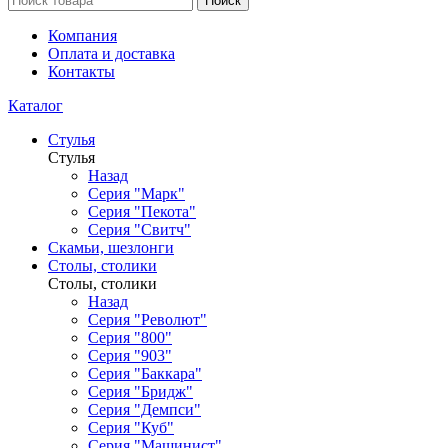
Поиск
Компания
Оплата и доставка
Контакты
Каталог
Стулья
Стулья
Назад
Серия "Марк"
Серия "Пекота"
Серия "Свитч"
Скамьи, шезлонги
Столы, столики
Столы, столики
Назад
Серия "Револют"
Серия "800"
Серия "903"
Серия "Баккара"
Серия "Бридж"
Серия "Демпси"
Серия "Куб"
Серия "Машинист"