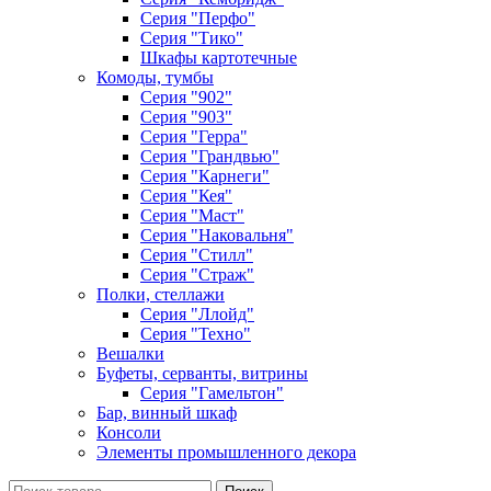
Серия "Перфо"
Серия "Тико"
Шкафы картотечные
Комоды, тумбы
Серия "902"
Серия "903"
Серия "Герра"
Серия "Грандвью"
Серия "Карнеги"
Серия "Кея"
Серия "Маст"
Серия "Наковальня"
Серия "Стилл"
Серия "Страж"
Полки, стеллажи
Серия "Ллойд"
Серия "Техно"
Вешалки
Буфеты, серванты, витрины
Серия "Гамельтон"
Бар, винный шкаф
Консоли
Элементы промышленного декора