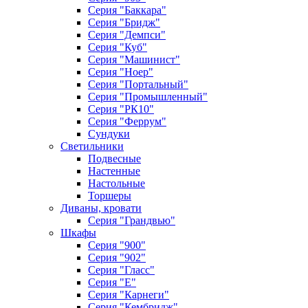
Серия "Баккара"
Серия "Бридж"
Серия "Демпси"
Серия "Куб"
Серия "Машинист"
Серия "Ноер"
Серия "Портальный"
Серия "Промышленный"
Серия "РК10"
Серия "Феррум"
Сундуки
Светильники
Подвесные
Настенные
Настольные
Торшеры
Диваны, кровати
Серия "Грандвью"
Шкафы
Серия "900"
Серия "902"
Серия "Гласс"
Серия "Е"
Серия "Карнеги"
Серия "Кембридж"