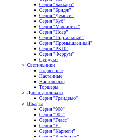
Серия "Баккара"
Серия "Бридж"
Серия "Демпси"
Серия "Куб"
Серия "Машинист"
Серия "Ноер"
Серия "Портальный"
Серия "Промышленный"
Серия "РК10"
Серия "Феррум"
Сундуки
Светильники
Подвесные
Настенные
Настольные
Торшеры
Диваны, кровати
Серия "Грандвью"
Шкафы
Серия "900"
Серия "902"
Серия "Гласс"
Серия "Е"
Серия "Карнеги"
Серия "Кембридж"