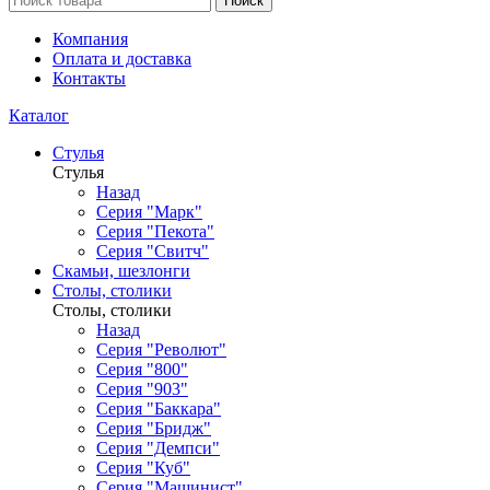
Поиск
Компания
Оплата и доставка
Контакты
Каталог
Стулья
Стулья
Назад
Серия "Марк"
Серия "Пекота"
Серия "Свитч"
Скамьи, шезлонги
Столы, столики
Столы, столики
Назад
Серия "Револют"
Серия "800"
Серия "903"
Серия "Баккара"
Серия "Бридж"
Серия "Демпси"
Серия "Куб"
Серия "Машинист"