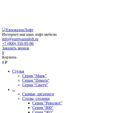
Интернет-магазин лофт-мебели
info@eurovazonloft.ru
+7 (800) 350-95-96
Заказать звонок
0
Корзина
0 ₽
Стулья
Серия "Марк"
Серия "Пекота"
Серия "Свитч"
...
Скамьи, шезлонги
Столы, столики
Серия "Револют"
Серия "800"
Серия "903"