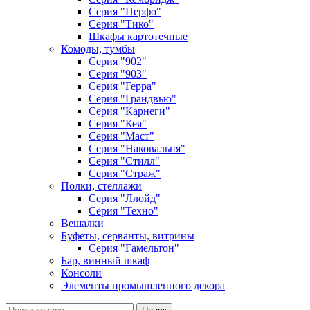
Серия "Перфо"
Серия "Тико"
Шкафы картотечные
Комоды, тумбы
Серия "902"
Серия "903"
Серия "Герра"
Серия "Грандвью"
Серия "Карнеги"
Серия "Кея"
Серия "Маст"
Серия "Наковальня"
Серия "Стилл"
Серия "Страж"
Полки, стеллажи
Серия "Ллойд"
Серия "Техно"
Вешалки
Буфеты, серванты, витрины
Серия "Гамельтон"
Бар, винный шкаф
Консоли
Элементы промышленного декора