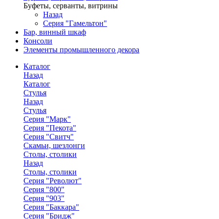
Буфеты, серванты, витрины
Назад
Серия "Гамельтон"
Бар, винный шкаф
Консоли
Элементы промышленного декора
Каталог
Назад
Каталог
Стулья
Назад
Стулья
Серия "Марк"
Серия "Пекота"
Серия "Свитч"
Скамьи, шезлонги
Столы, столики
Назад
Столы, столики
Серия "Револют"
Серия "800"
Серия "903"
Серия "Баккара"
Серия "Бридж"