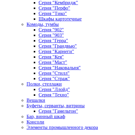
Серия "Кембридж"
Серия "Перфо"
Серия "Тико"
Шкафы картотечные
Комоды, тумбы
Серия "902"
Серия "903"
Серия "Герра"
Серия "Грандвью"
Серия "Карнеги"
Серия "Кея"
Серия "Маст"
Серия "Наковальня"
Серия "Стилл"
Серия "Страж"
Полки, стеллажи
Серия "Ллойд"
Серия "Техно"
Вешалки
Буфеты, серванты, витрины
Серия "Гамельтон"
Бар, винный шкаф
Консоли
Элементы промышленного декора