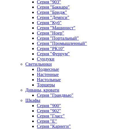
Серия "903"
Серия "Баккара"
Серия "Бридж"
Серия "Демпси"
Серия "Куб"
Серия "Машинист"
Серия "Ноер"
Серия "Портальный"
Серия "Промышленный"
Серия "РК10"
Серия "Феррум"
Сундуки
Светильники
Подвесные
Настенные
Настольные
Торшеры
Диваны, кровати
Серия "Грандвью"
Шкафы
Серия "900"
Серия "902"
Серия "Гласс"
Серия "Е"
Серия "Карнеги"