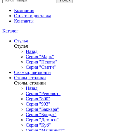
Поиск
Компания
Оплата и доставка
Контакты
Каталог
Стулья
Стулья
Назад
Серия "Марк"
Серия "Пекота"
Серия "Свитч"
Скамьи, шезлонги
Столы, столики
Столы, столики
Назад
Серия "Револют"
Серия "800"
Серия "903"
Серия "Баккара"
Серия "Бридж"
Серия "Демпси"
Серия "Куб"
Серия "Машинист"