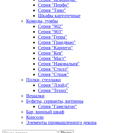
Серия "Перфо"
Серия "Тико"
Шкафы картотечные
Комоды, тумбы
Серия "902"
Серия "903"
Серия "Герра"
Серия "Грандвью"
Серия "Карнеги"
Серия "Кея"
Серия "Маст"
Серия "Наковальня"
Серия "Стилл"
Серия "Страж"
Полки, стеллажи
Серия "Ллойд"
Серия "Техно"
Вешалки
Буфеты, серванты, витрины
Серия "Гамельтон"
Бар, винный шкаф
Консоли
Элементы промышленного декора