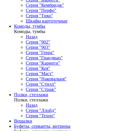
Серия "Кембридж"
Серия "Перфо"
Серия "Тико"
Шкафы картотечные
Комоды, тумбы
Комоды, тумбы
Назад
Серия "902"
Серия "903"
Серия "Герра"
Серия "Грандвью"
Серия "Карнеги"
Серия "Кея"
Серия "Маст"
Серия "Наковальня"
Серия "Стилл"
Серия "Страж"
Полки, стеллажи
Полки, стеллажи
Назад
Серия "Ллойд"
Серия "Техно"
Вешалки
Буфеты, серванты, витрины