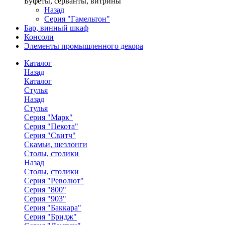
Буфеты, серванты, витрины
Назад
Серия "Гамельтон"
Бар, винный шкаф
Консоли
Элементы промышленного декора
Каталог
Назад
Каталог
Стулья
Назад
Стулья
Серия "Марк"
Серия "Пекота"
Серия "Свитч"
Скамьи, шезлонги
Столы, столики
Назад
Столы, столики
Серия "Револют"
Серия "800"
Серия "903"
Серия "Баккара"
Серия "Бридж"