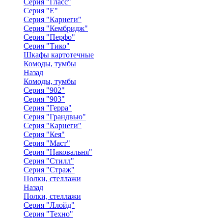
Серия "Гласс"
Серия "Е"
Серия "Карнеги"
Серия "Кембридж"
Серия "Перфо"
Серия "Тико"
Шкафы картотечные
Комоды, тумбы
Назад
Комоды, тумбы
Серия "902"
Серия "903"
Серия "Герра"
Серия "Грандвью"
Серия "Карнеги"
Серия "Кея"
Серия "Маст"
Серия "Наковальня"
Серия "Стилл"
Серия "Страж"
Полки, стеллажи
Назад
Полки, стеллажи
Серия "Ллойд"
Серия "Техно"