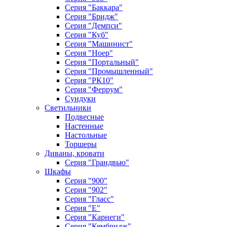
Серия "Баккара"
Серия "Бридж"
Серия "Демпси"
Серия "Куб"
Серия "Машинист"
Серия "Ноер"
Серия "Портальный"
Серия "Промышленный"
Серия "РК10"
Серия "Феррум"
Сундуки
Светильники
Подвесные
Настенные
Настольные
Торшеры
Диваны, кровати
Серия "Грандвью"
Шкафы
Серия "900"
Серия "902"
Серия "Гласс"
Серия "Е"
Серия "Карнеги"
Серия "Кембридж"