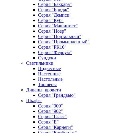
Серия "Баккара"
Серия "Бридж"
Серия "Демпси"
Серия "Куб"
Серия "Машинист"
Серия "Ноер"
Серия "Портальный"
Серия "Промышленный"
Серия "РК10"
Серия "Феррум"
Сундуки
Светильники
Подвесные
Настенные
Настольные
Торшеры
Диваны, кровати
Серия "Грандвью"
Шкафы
Серия "900"
Серия "902"
Серия "Гласс"
Серия "Е"
Серия "Карнеги"
Серия "Кембридж"