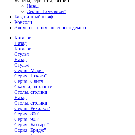
Буфеты, серванты, витрины
Назад
Серия "Гамельтон"
Бар, винный шкаф
Консоли
Элементы промышленного декора
Каталог
Назад
Каталог
Стулья
Назад
Стулья
Серия "Марк"
Серия "Пекота"
Серия "Свитч"
Скамьи, шезлонги
Столы, столики
Назад
Столы, столики
Серия "Револют"
Серия "800"
Серия "903"
Серия "Баккара"
Серия "Бридж"