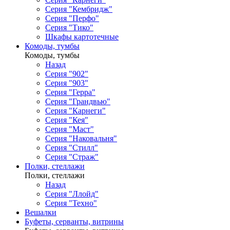
Серия "Кембридж"
Серия "Перфо"
Серия "Тико"
Шкафы картотечные
Комоды, тумбы
Комоды, тумбы
Назад
Серия "902"
Серия "903"
Серия "Герра"
Серия "Грандвью"
Серия "Карнеги"
Серия "Кея"
Серия "Маст"
Серия "Наковальня"
Серия "Стилл"
Серия "Страж"
Полки, стеллажи
Полки, стеллажи
Назад
Серия "Ллойд"
Серия "Техно"
Вешалки
Буфеты, серванты, витрины