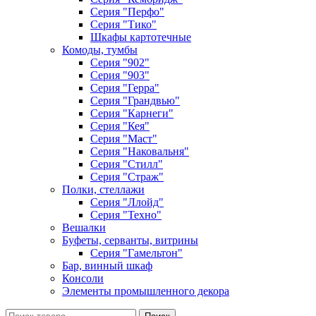
Серия "Перфо"
Серия "Тико"
Шкафы картотечные
Комоды, тумбы
Серия "902"
Серия "903"
Серия "Герра"
Серия "Грандвью"
Серия "Карнеги"
Серия "Кея"
Серия "Маст"
Серия "Наковальня"
Серия "Стилл"
Серия "Страж"
Полки, стеллажи
Серия "Ллойд"
Серия "Техно"
Вешалки
Буфеты, серванты, витрины
Серия "Гамельтон"
Бар, винный шкаф
Консоли
Элементы промышленного декора