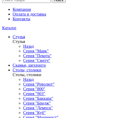
Поиск
Компания
Оплата и доставка
Контакты
Каталог
Стулья
Стулья
Назад
Серия "Марк"
Серия "Пекота"
Серия "Свитч"
Скамьи, шезлонги
Столы, столики
Столы, столики
Назад
Серия "Револют"
Серия "800"
Серия "903"
Серия "Баккара"
Серия "Бридж"
Серия "Демпси"
Серия "Куб"
Серия "Машинист"