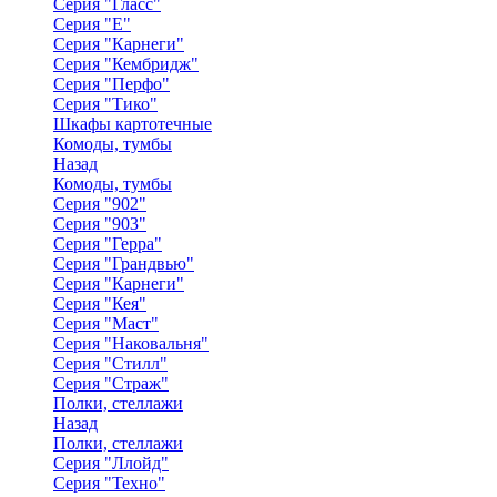
Серия "Гласс"
Серия "Е"
Серия "Карнеги"
Серия "Кембридж"
Серия "Перфо"
Серия "Тико"
Шкафы картотечные
Комоды, тумбы
Назад
Комоды, тумбы
Серия "902"
Серия "903"
Серия "Герра"
Серия "Грандвью"
Серия "Карнеги"
Серия "Кея"
Серия "Маст"
Серия "Наковальня"
Серия "Стилл"
Серия "Страж"
Полки, стеллажи
Назад
Полки, стеллажи
Серия "Ллойд"
Серия "Техно"