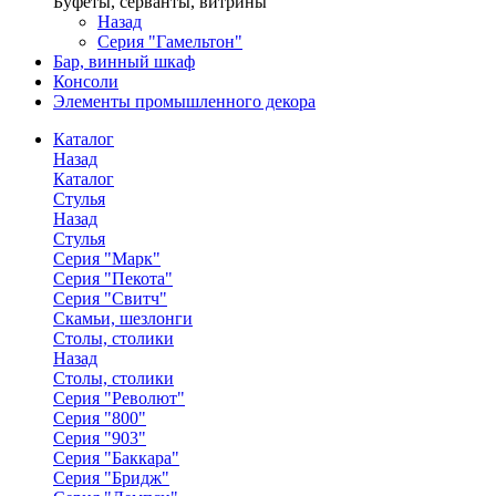
Буфеты, серванты, витрины
Назад
Серия "Гамельтон"
Бар, винный шкаф
Консоли
Элементы промышленного декора
Каталог
Назад
Каталог
Стулья
Назад
Стулья
Серия "Марк"
Серия "Пекота"
Серия "Свитч"
Скамьи, шезлонги
Столы, столики
Назад
Столы, столики
Серия "Револют"
Серия "800"
Серия "903"
Серия "Баккара"
Серия "Бридж"