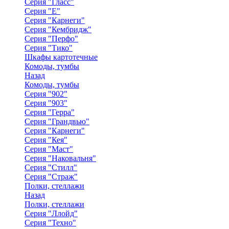
Серия "Гласс"
Серия "Е"
Серия "Карнеги"
Серия "Кембридж"
Серия "Перфо"
Серия "Тико"
Шкафы картотечные
Комоды, тумбы
Назад
Комоды, тумбы
Серия "902"
Серия "903"
Серия "Герра"
Серия "Грандвью"
Серия "Карнеги"
Серия "Кея"
Серия "Маст"
Серия "Наковальня"
Серия "Стилл"
Серия "Страж"
Полки, стеллажи
Назад
Полки, стеллажи
Серия "Ллойд"
Серия "Техно"