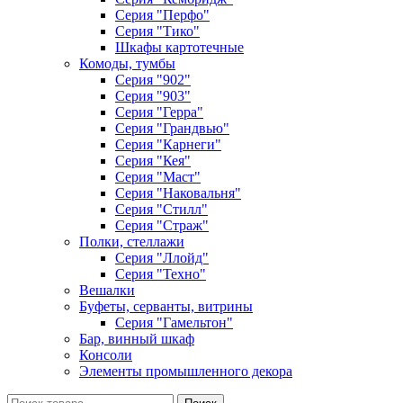
Серия "Перфо"
Серия "Тико"
Шкафы картотечные
Комоды, тумбы
Серия "902"
Серия "903"
Серия "Герра"
Серия "Грандвью"
Серия "Карнеги"
Серия "Кея"
Серия "Маст"
Серия "Наковальня"
Серия "Стилл"
Серия "Страж"
Полки, стеллажи
Серия "Ллойд"
Серия "Техно"
Вешалки
Буфеты, серванты, витрины
Серия "Гамельтон"
Бар, винный шкаф
Консоли
Элементы промышленного декора