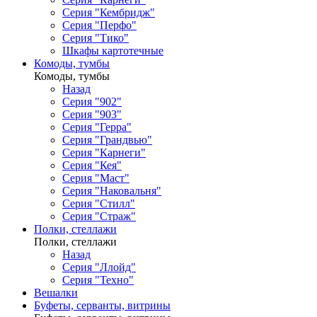
Серия "Кембридж"
Серия "Перфо"
Серия "Тико"
Шкафы картотечные
Комоды, тумбы
Комоды, тумбы
Назад
Серия "902"
Серия "903"
Серия "Герра"
Серия "Грандвью"
Серия "Карнеги"
Серия "Кея"
Серия "Маст"
Серия "Наковальня"
Серия "Стилл"
Серия "Страж"
Полки, стеллажи
Полки, стеллажи
Назад
Серия "Ллойд"
Серия "Техно"
Вешалки
Буфеты, серванты, витрины