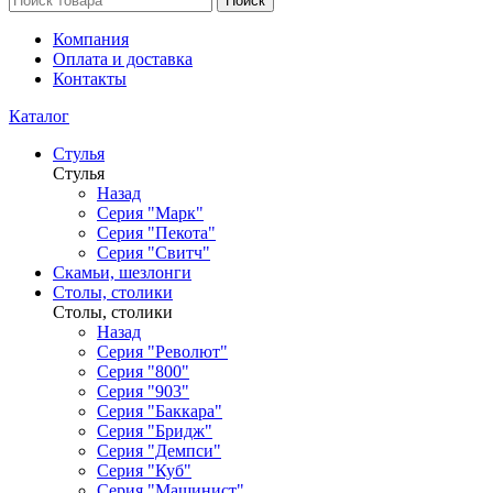
Поиск
Компания
Оплата и доставка
Контакты
Каталог
Стулья
Стулья
Назад
Серия "Марк"
Серия "Пекота"
Серия "Свитч"
Скамьи, шезлонги
Столы, столики
Столы, столики
Назад
Серия "Револют"
Серия "800"
Серия "903"
Серия "Баккара"
Серия "Бридж"
Серия "Демпси"
Серия "Куб"
Серия "Машинист"