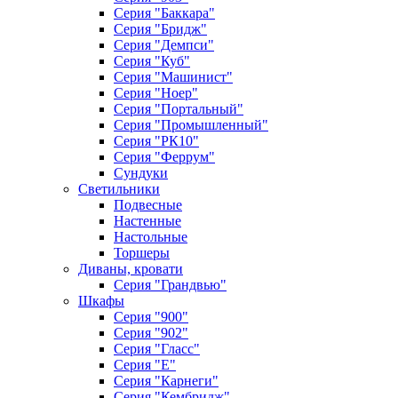
Серия "Баккара"
Серия "Бридж"
Серия "Демпси"
Серия "Куб"
Серия "Машинист"
Серия "Ноер"
Серия "Портальный"
Серия "Промышленный"
Серия "РК10"
Серия "Феррум"
Сундуки
Светильники
Подвесные
Настенные
Настольные
Торшеры
Диваны, кровати
Серия "Грандвью"
Шкафы
Серия "900"
Серия "902"
Серия "Гласс"
Серия "Е"
Серия "Карнеги"
Серия "Кембридж"