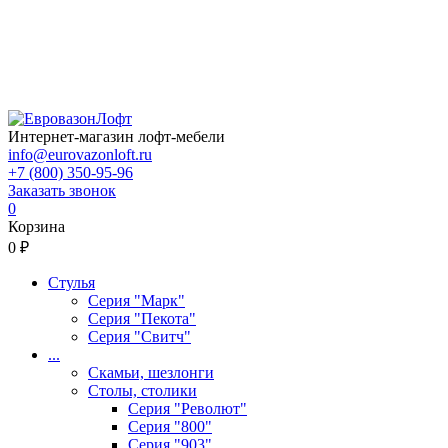
Интернет-магазин лофт-мебели
info@eurovazonloft.ru
+7 (800) 350-95-96
Заказать звонок
0
Корзина
0 ₽
Стулья
Серия "Марк"
Серия "Пекота"
Серия "Свитч"
...
Скамьи, шезлонги
Столы, столики
Серия "Револют"
Серия "800"
Серия "903"