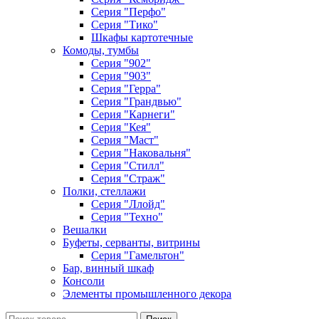
Серия "Перфо"
Серия "Тико"
Шкафы картотечные
Комоды, тумбы
Серия "902"
Серия "903"
Серия "Герра"
Серия "Грандвью"
Серия "Карнеги"
Серия "Кея"
Серия "Маст"
Серия "Наковальня"
Серия "Стилл"
Серия "Страж"
Полки, стеллажи
Серия "Ллойд"
Серия "Техно"
Вешалки
Буфеты, серванты, витрины
Серия "Гамельтон"
Бар, винный шкаф
Консоли
Элементы промышленного декора