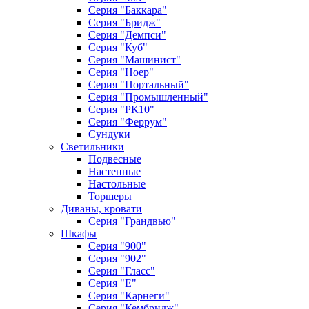
Серия "Баккара"
Серия "Бридж"
Серия "Демпси"
Серия "Куб"
Серия "Машинист"
Серия "Ноер"
Серия "Портальный"
Серия "Промышленный"
Серия "РК10"
Серия "Феррум"
Сундуки
Светильники
Подвесные
Настенные
Настольные
Торшеры
Диваны, кровати
Серия "Грандвью"
Шкафы
Серия "900"
Серия "902"
Серия "Гласс"
Серия "Е"
Серия "Карнеги"
Серия "Кембридж"