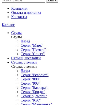
Поиск
Компания
Оплата и доставка
Контакты
Каталог
Стулья
Стулья
Назад
Серия "Марк"
Серия "Пекота"
Серия "Свитч"
Скамьи, шезлонги
Столы, столики
Столы, столики
Назад
Серия "Револют"
Серия "800"
Серия "903"
Серия "Баккара"
Серия "Бридж"
Серия "Демпси"
Серия "Куб"
Серия "Машинист"