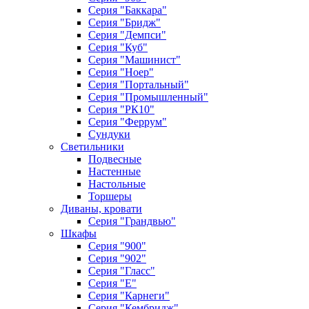
Серия "Баккара"
Серия "Бридж"
Серия "Демпси"
Серия "Куб"
Серия "Машинист"
Серия "Ноер"
Серия "Портальный"
Серия "Промышленный"
Серия "РК10"
Серия "Феррум"
Сундуки
Светильники
Подвесные
Настенные
Настольные
Торшеры
Диваны, кровати
Серия "Грандвью"
Шкафы
Серия "900"
Серия "902"
Серия "Гласс"
Серия "Е"
Серия "Карнеги"
Серия "Кембридж"