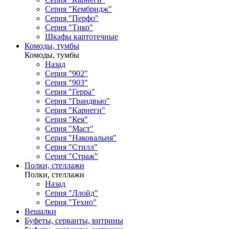
Серия "Кембридж"
Серия "Перфо"
Серия "Тико"
Шкафы картотечные
Комоды, тумбы
Комоды, тумбы
Назад
Серия "902"
Серия "903"
Серия "Герра"
Серия "Грандвью"
Серия "Карнеги"
Серия "Кея"
Серия "Маст"
Серия "Наковальня"
Серия "Стилл"
Серия "Страж"
Полки, стеллажи
Полки, стеллажи
Назад
Серия "Ллойд"
Серия "Техно"
Вешалки
Буфеты, серванты, витрины