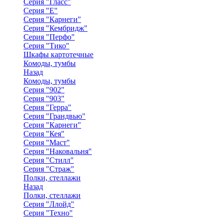
Серия "Гласс"
Серия "Е"
Серия "Карнеги"
Серия "Кембридж"
Серия "Перфо"
Серия "Тико"
Шкафы картотечные
Комоды, тумбы
Назад
Комоды, тумбы
Серия "902"
Серия "903"
Серия "Герра"
Серия "Грандвью"
Серия "Карнеги"
Серия "Кея"
Серия "Маст"
Серия "Наковальня"
Серия "Стилл"
Серия "Страж"
Полки, стеллажи
Назад
Полки, стеллажи
Серия "Ллойд"
Серия "Техно"