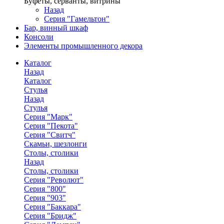
Буфеты, серванты, витрины
Назад
Серия "Гамельтон"
Бар, винный шкаф
Консоли
Элементы промышленного декора
Каталог
Назад
Каталог
Стулья
Назад
Стулья
Серия "Марк"
Серия "Пекота"
Серия "Свитч"
Скамьи, шезлонги
Столы, столики
Назад
Столы, столики
Серия "Револют"
Серия "800"
Серия "903"
Серия "Баккара"
Серия "Бридж"