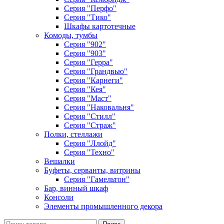
Серия "Перфо"
Серия "Тико"
Шкафы картотечные
Комоды, тумбы
Серия "902"
Серия "903"
Серия "Герра"
Серия "Грандвью"
Серия "Карнеги"
Серия "Кея"
Серия "Маст"
Серия "Наковальня"
Серия "Стилл"
Серия "Страж"
Полки, стеллажи
Серия "Ллойд"
Серия "Техно"
Вешалки
Буфеты, серванты, витрины
Серия "Гамельтон"
Бар, винный шкаф
Консоли
Элементы промышленного декора