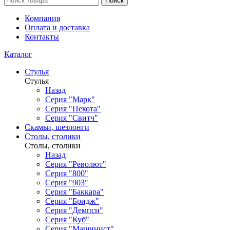
Поиск
Компания
Оплата и доставка
Контакты
Каталог
Стулья
Стулья
Назад
Серия "Марк"
Серия "Пекота"
Серия "Свитч"
Скамьи, шезлонги
Столы, столики
Столы, столики
Назад
Серия "Револют"
Серия "800"
Серия "903"
Серия "Баккара"
Серия "Бридж"
Серия "Демпси"
Серия "Куб"
Серия "Машинист"