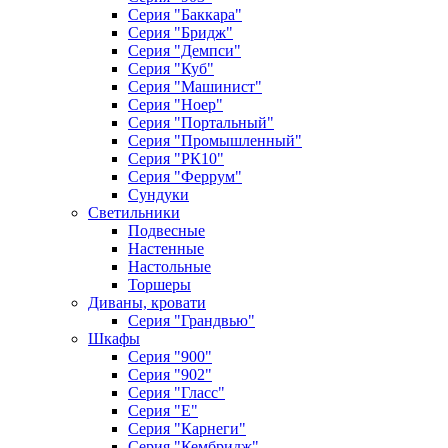
Серия "Баккара"
Серия "Бридж"
Серия "Демпси"
Серия "Куб"
Серия "Машинист"
Серия "Ноер"
Серия "Портальный"
Серия "Промышленный"
Серия "РК10"
Серия "Феррум"
Сундуки
Светильники
Подвесные
Настенные
Настольные
Торшеры
Диваны, кровати
Серия "Грандвью"
Шкафы
Серия "900"
Серия "902"
Серия "Гласс"
Серия "Е"
Серия "Карнеги"
Серия "Кембридж"