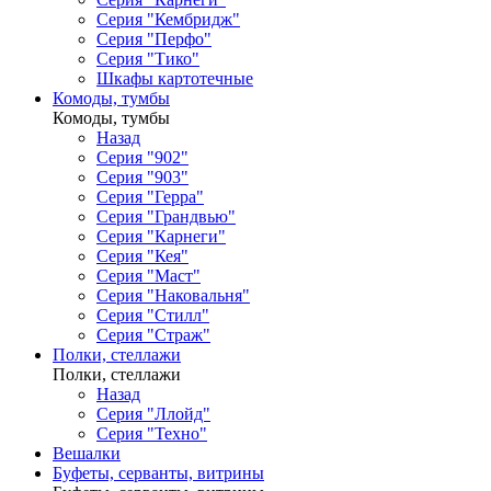
Серия "Кембридж"
Серия "Перфо"
Серия "Тико"
Шкафы картотечные
Комоды, тумбы
Комоды, тумбы
Назад
Серия "902"
Серия "903"
Серия "Герра"
Серия "Грандвью"
Серия "Карнеги"
Серия "Кея"
Серия "Маст"
Серия "Наковальня"
Серия "Стилл"
Серия "Страж"
Полки, стеллажи
Полки, стеллажи
Назад
Серия "Ллойд"
Серия "Техно"
Вешалки
Буфеты, серванты, витрины