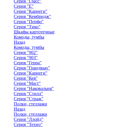
Серия "Гласс"
Серия "Е"
Серия "Карнеги"
Серия "Кембридж"
Серия "Перфо"
Серия "Тико"
Шкафы картотечные
Комоды, тумбы
Назад
Комоды, тумбы
Серия "902"
Серия "903"
Серия "Герра"
Серия "Грандвью"
Серия "Карнеги"
Серия "Кея"
Серия "Маст"
Серия "Наковальня"
Серия "Стилл"
Серия "Страж"
Полки, стеллажи
Назад
Полки, стеллажи
Серия "Ллойд"
Серия "Техно"