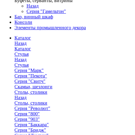
Буфеты, серванты, витрины
Назад
Серия "Гамельтон"
Бар, винный шкаф
Консоли
Элементы промышленного декора
Каталог
Назад
Каталог
Стулья
Назад
Стулья
Серия "Марк"
Серия "Пекота"
Серия "Свитч"
Скамьи, шезлонги
Столы, столики
Назад
Столы, столики
Серия "Револют"
Серия "800"
Серия "903"
Серия "Баккара"
Серия "Бридж"