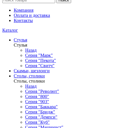
Поиск
Компания
Оплата и доставка
Контакты
Каталог
Стулья
Стулья
Назад
Серия "Марк"
Серия "Пекота"
Серия "Свитч"
Скамьи, шезлонги
Столы, столики
Столы, столики
Назад
Серия "Револют"
Серия "800"
Серия "903"
Серия "Баккара"
Серия "Бридж"
Серия "Демпси"
Серия "Куб"
Серия "Машинист"