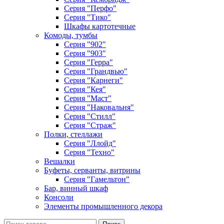
Серия "Перфо"
Серия "Тико"
Шкафы картотечные
Комоды, тумбы
Серия "902"
Серия "903"
Серия "Герра"
Серия "Грандвью"
Серия "Карнеги"
Серия "Кея"
Серия "Маст"
Серия "Наковальня"
Серия "Стилл"
Серия "Страж"
Полки, стеллажи
Серия "Ллойд"
Серия "Техно"
Вешалки
Буфеты, серванты, витрины
Серия "Гамельтон"
Бар, винный шкаф
Консоли
Элементы промышленного декора