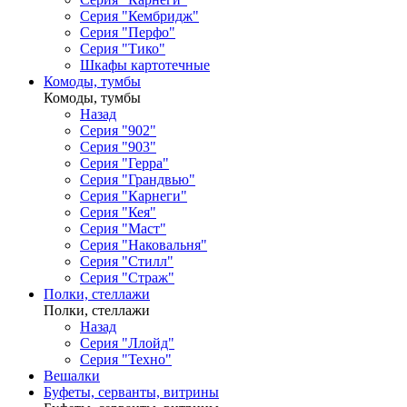
Серия "Кембридж"
Серия "Перфо"
Серия "Тико"
Шкафы картотечные
Комоды, тумбы
Комоды, тумбы
Назад
Серия "902"
Серия "903"
Серия "Герра"
Серия "Грандвью"
Серия "Карнеги"
Серия "Кея"
Серия "Маст"
Серия "Наковальня"
Серия "Стилл"
Серия "Страж"
Полки, стеллажи
Полки, стеллажи
Назад
Серия "Ллойд"
Серия "Техно"
Вешалки
Буфеты, серванты, витрины