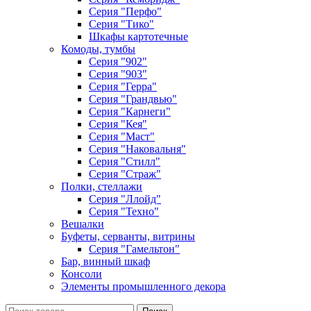
Серия "Перфо"
Серия "Тико"
Шкафы картотечные
Комоды, тумбы
Серия "902"
Серия "903"
Серия "Герра"
Серия "Грандвью"
Серия "Карнеги"
Серия "Кея"
Серия "Маст"
Серия "Наковальня"
Серия "Стилл"
Серия "Страж"
Полки, стеллажи
Серия "Ллойд"
Серия "Техно"
Вешалки
Буфеты, серванты, витрины
Серия "Гамельтон"
Бар, винный шкаф
Консоли
Элементы промышленного декора