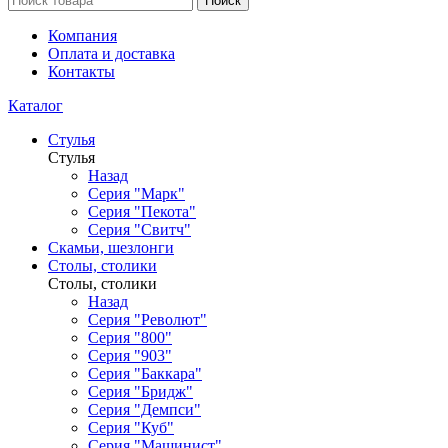
Поиск
Компания
Оплата и доставка
Контакты
Каталог
Стулья
Стулья
Назад
Серия "Марк"
Серия "Пекота"
Серия "Свитч"
Скамьи, шезлонги
Столы, столики
Столы, столики
Назад
Серия "Револют"
Серия "800"
Серия "903"
Серия "Баккара"
Серия "Бридж"
Серия "Демпси"
Серия "Куб"
Серия "Машинист"