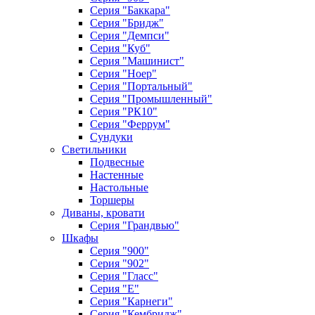
Серия "Баккара"
Серия "Бридж"
Серия "Демпси"
Серия "Куб"
Серия "Машинист"
Серия "Ноер"
Серия "Портальный"
Серия "Промышленный"
Серия "РК10"
Серия "Феррум"
Сундуки
Светильники
Подвесные
Настенные
Настольные
Торшеры
Диваны, кровати
Серия "Грандвью"
Шкафы
Серия "900"
Серия "902"
Серия "Гласс"
Серия "Е"
Серия "Карнеги"
Серия "Кембридж"