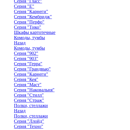
Серия "Гласс"
Серия "Е"
Серия "Карнеги"
Серия "Кембридж"
Серия "Перфо"
Серия "Тико"
Шкафы картотечные
Комоды, тумбы
Назад
Комоды, тумбы
Серия "902"
Серия "903"
Серия "Герра"
Серия "Грандвью"
Серия "Карнеги"
Серия "Кея"
Серия "Маст"
Серия "Наковальня"
Серия "Стилл"
Серия "Страж"
Полки, стеллажи
Назад
Полки, стеллажи
Серия "Ллойд"
Серия "Техно"