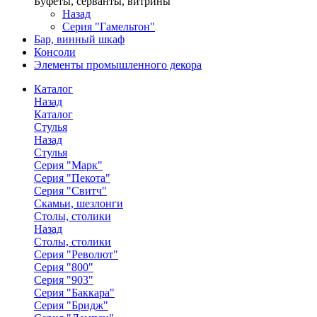
Буфеты, серванты, витрины
Назад
Серия "Гамельтон"
Бар, винный шкаф
Консоли
Элементы промышленного декора
Каталог
Назад
Каталог
Стулья
Назад
Стулья
Серия "Марк"
Серия "Пекота"
Серия "Свитч"
Скамьи, шезлонги
Столы, столики
Назад
Столы, столики
Серия "Револют"
Серия "800"
Серия "903"
Серия "Баккара"
Серия "Бридж"