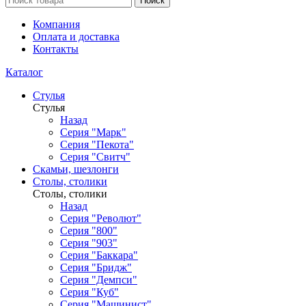
Поиск
Компания
Оплата и доставка
Контакты
Каталог
Стулья
Стулья
Назад
Серия "Марк"
Серия "Пекота"
Серия "Свитч"
Скамьи, шезлонги
Столы, столики
Столы, столики
Назад
Серия "Револют"
Серия "800"
Серия "903"
Серия "Баккара"
Серия "Бридж"
Серия "Демпси"
Серия "Куб"
Серия "Машинист"