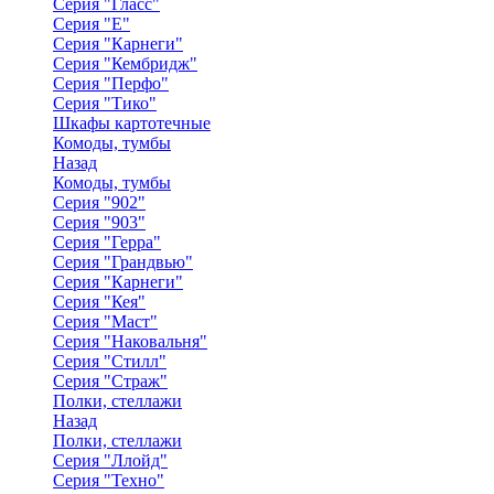
Серия "Гласс"
Серия "Е"
Серия "Карнеги"
Серия "Кембридж"
Серия "Перфо"
Серия "Тико"
Шкафы картотечные
Комоды, тумбы
Назад
Комоды, тумбы
Серия "902"
Серия "903"
Серия "Герра"
Серия "Грандвью"
Серия "Карнеги"
Серия "Кея"
Серия "Маст"
Серия "Наковальня"
Серия "Стилл"
Серия "Страж"
Полки, стеллажи
Назад
Полки, стеллажи
Серия "Ллойд"
Серия "Техно"