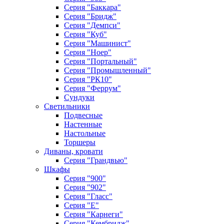
Серия "Баккара"
Серия "Бридж"
Серия "Демпси"
Серия "Куб"
Серия "Машинист"
Серия "Ноер"
Серия "Портальный"
Серия "Промышленный"
Серия "РК10"
Серия "Феррум"
Сундуки
Светильники
Подвесные
Настенные
Настольные
Торшеры
Диваны, кровати
Серия "Грандвью"
Шкафы
Серия "900"
Серия "902"
Серия "Гласс"
Серия "Е"
Серия "Карнеги"
Серия "Кембридж"