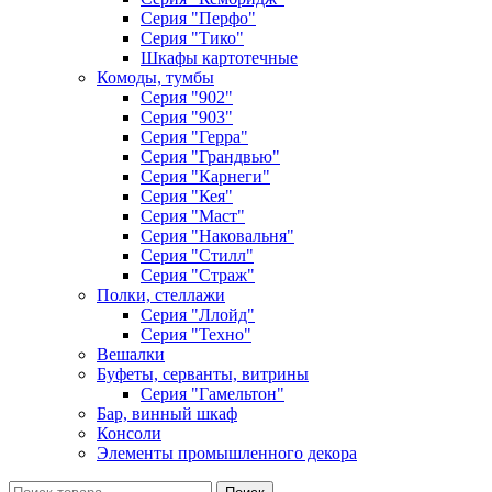
Серия "Перфо"
Серия "Тико"
Шкафы картотечные
Комоды, тумбы
Серия "902"
Серия "903"
Серия "Герра"
Серия "Грандвью"
Серия "Карнеги"
Серия "Кея"
Серия "Маст"
Серия "Наковальня"
Серия "Стилл"
Серия "Страж"
Полки, стеллажи
Серия "Ллойд"
Серия "Техно"
Вешалки
Буфеты, серванты, витрины
Серия "Гамельтон"
Бар, винный шкаф
Консоли
Элементы промышленного декора