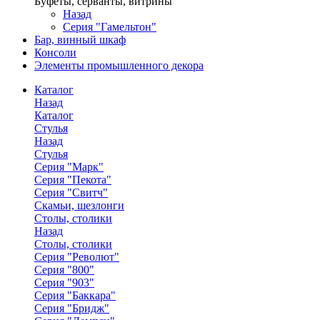
Буфеты, серванты, витрины
Назад
Серия "Гамельтон"
Бар, винный шкаф
Консоли
Элементы промышленного декора
Каталог
Назад
Каталог
Стулья
Назад
Стулья
Серия "Марк"
Серия "Пекота"
Серия "Свитч"
Скамьи, шезлонги
Столы, столики
Назад
Столы, столики
Серия "Револют"
Серия "800"
Серия "903"
Серия "Баккара"
Серия "Бридж"