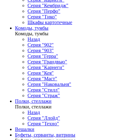
Серия "Кембридж"
Серия "Перфо"
Серия "Тико"
Шкафы картотечные
Комоды, тумбы
Комоды, тумбы
Назад
Серия "902"
Серия "903"
Серия "Герра"
Серия "Грандвью"
Серия "Карнеги"
Серия "Кея"
Серия "Маст"
Серия "Наковальня"
Серия "Стилл"
Серия "Страж"
Полки, стеллажи
Полки, стеллажи
Назад
Серия "Ллойд"
Серия "Техно"
Вешалки
Буфеты, серванты, витрины