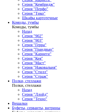
Серия "Кембридж"
Серия "Перфо"
Серия "Тико"
Шкафы картотечные
Комоды, тумбы
Комоды, тумбы
Назад
Серия "902"
Серия "903"
Серия "Герра"
Серия "Грандвью"
Серия "Карнеги"
Серия "Кея"
Серия "Маст"
Серия "Наковальня"
Серия "Стилл"
Серия "Страж"
Полки, стеллажи
Полки, стеллажи
Назад
Серия "Ллойд"
Серия "Техно"
Вешалки
Буфеты, серванты, витрины