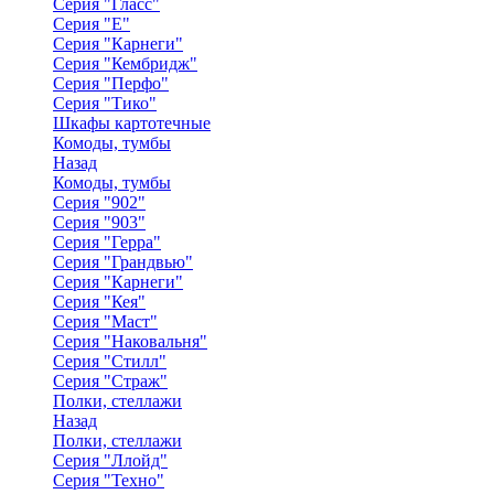
Серия "Гласс"
Серия "Е"
Серия "Карнеги"
Серия "Кембридж"
Серия "Перфо"
Серия "Тико"
Шкафы картотечные
Комоды, тумбы
Назад
Комоды, тумбы
Серия "902"
Серия "903"
Серия "Герра"
Серия "Грандвью"
Серия "Карнеги"
Серия "Кея"
Серия "Маст"
Серия "Наковальня"
Серия "Стилл"
Серия "Страж"
Полки, стеллажи
Назад
Полки, стеллажи
Серия "Ллойд"
Серия "Техно"