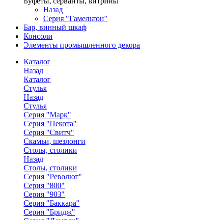
Буфеты, серванты, витрины
Назад
Серия "Гамельтон"
Бар, винный шкаф
Консоли
Элементы промышленного декора
Каталог
Назад
Каталог
Стулья
Назад
Стулья
Серия "Марк"
Серия "Пекота"
Серия "Свитч"
Скамьи, шезлонги
Столы, столики
Назад
Столы, столики
Серия "Револют"
Серия "800"
Серия "903"
Серия "Баккара"
Серия "Бридж"