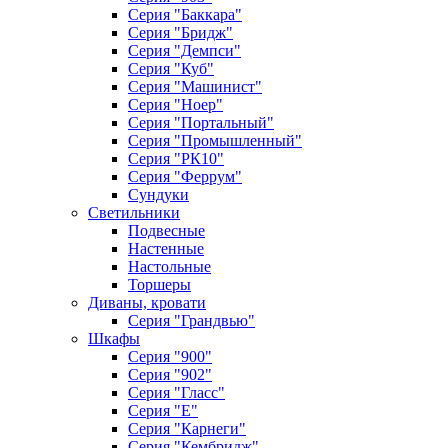
Серия "Баккара"
Серия "Бридж"
Серия "Демпси"
Серия "Куб"
Серия "Машинист"
Серия "Ноер"
Серия "Портальный"
Серия "Промышленный"
Серия "РК10"
Серия "Феррум"
Сундуки
Светильники
Подвесные
Настенные
Настольные
Торшеры
Диваны, кровати
Серия "Грандвью"
Шкафы
Серия "900"
Серия "902"
Серия "Гласс"
Серия "Е"
Серия "Карнеги"
Серия "Кембридж"