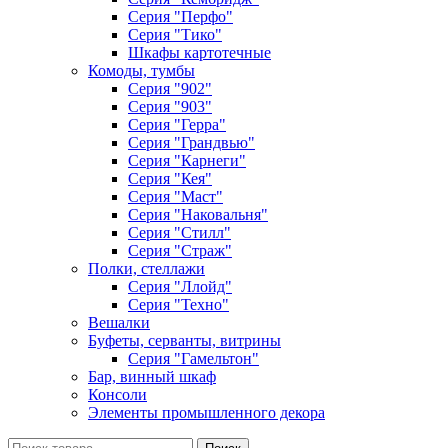
Серия "Перфо"
Серия "Тико"
Шкафы картотечные
Комоды, тумбы
Серия "902"
Серия "903"
Серия "Герра"
Серия "Грандвью"
Серия "Карнеги"
Серия "Кея"
Серия "Маст"
Серия "Наковальня"
Серия "Стилл"
Серия "Страж"
Полки, стеллажи
Серия "Ллойд"
Серия "Техно"
Вешалки
Буфеты, серванты, витрины
Серия "Гамельтон"
Бар, винный шкаф
Консоли
Элементы промышленного декора