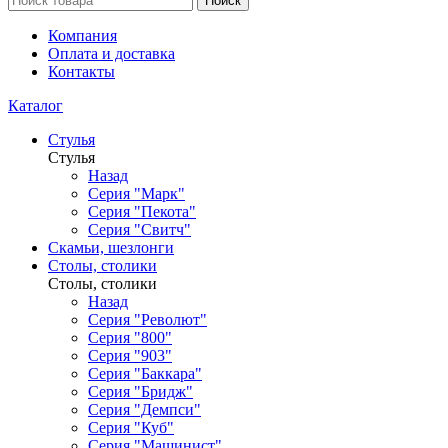
Поиск
Компания
Оплата и доставка
Контакты
Каталог
Стулья
Стулья
Назад
Серия "Марк"
Серия "Пекота"
Серия "Свитч"
Скамьи, шезлонги
Столы, столики
Столы, столики
Назад
Серия "Револют"
Серия "800"
Серия "903"
Серия "Баккара"
Серия "Бридж"
Серия "Демпси"
Серия "Куб"
Серия "Машинист"