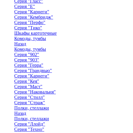
Серия "Гласс"
Серия "Е"
Серия "Карнеги"
Серия "Кембридж"
Серия "Перфо"
Серия "Тико"
Шкафы картотечные
Комоды, тумбы
Назад
Комоды, тумбы
Серия "902"
Серия "903"
Серия "Герра"
Серия "Грандвью"
Серия "Карнеги"
Серия "Кея"
Серия "Маст"
Серия "Наковальня"
Серия "Стилл"
Серия "Страж"
Полки, стеллажи
Назад
Полки, стеллажи
Серия "Ллойд"
Серия "Техно"