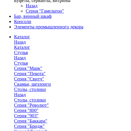
Буфеты, серванты, витрины
Назад
Серия "Гамельтон"
Бар, винный шкаф
Консоли
Элементы промышленного декора
Каталог
Назад
Каталог
Стулья
Назад
Стулья
Серия "Марк"
Серия "Пекота"
Серия "Свитч"
Скамьи, шезлонги
Столы, столики
Назад
Столы, столики
Серия "Револют"
Серия "800"
Серия "903"
Серия "Баккара"
Серия "Бридж"