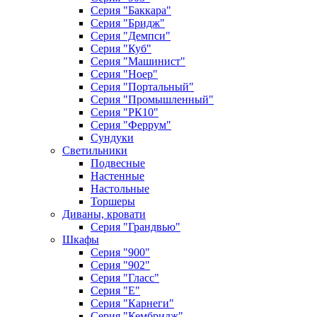
Серия "Баккара"
Серия "Бридж"
Серия "Демпси"
Серия "Куб"
Серия "Машинист"
Серия "Ноер"
Серия "Портальный"
Серия "Промышленный"
Серия "РК10"
Серия "Феррум"
Сундуки
Светильники
Подвесные
Настенные
Настольные
Торшеры
Диваны, кровати
Серия "Грандвью"
Шкафы
Серия "900"
Серия "902"
Серия "Гласс"
Серия "Е"
Серия "Карнеги"
Серия "Кембридж"