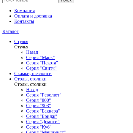
Поиск
Компания
Оплата и доставка
Контакты
Каталог
Стулья
Стулья
Назад
Серия "Марк"
Серия "Пекота"
Серия "Свитч"
Скамьи, шезлонги
Столы, столики
Столы, столики
Назад
Серия "Револют"
Серия "800"
Серия "903"
Серия "Баккара"
Серия "Бридж"
Серия "Демпси"
Серия "Куб"
Серия "Машинист"