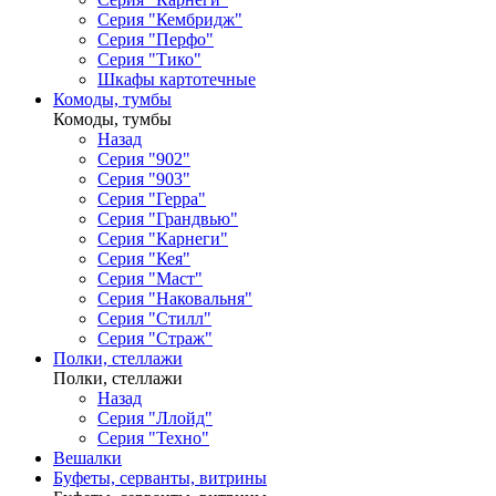
Серия "Кембридж"
Серия "Перфо"
Серия "Тико"
Шкафы картотечные
Комоды, тумбы
Комоды, тумбы
Назад
Серия "902"
Серия "903"
Серия "Герра"
Серия "Грандвью"
Серия "Карнеги"
Серия "Кея"
Серия "Маст"
Серия "Наковальня"
Серия "Стилл"
Серия "Страж"
Полки, стеллажи
Полки, стеллажи
Назад
Серия "Ллойд"
Серия "Техно"
Вешалки
Буфеты, серванты, витрины