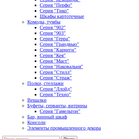
Серия "Перфо"
Серия "Тико"
Шкафы картотечные
Комоды, тумбы
Серия "902"
Серия "903"
Серия "Герра"
Серия "Грандвью"
Серия "Карнеги"
Серия "Кея"
Серия "Маст"
Серия "Наковальня"
Серия "Стилл"
Серия "Страж"
Полки, стеллажи
Серия "Ллойд"
Серия "Техно"
Вешалки
Буфеты, серванты, витрины
Серия "Гамельтон"
Бар, винный шкаф
Консоли
Элементы промышленного декора