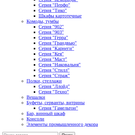
Серия "Перфо"
Серия "Тико"
Шкафы картотечные
Комоды, тумбы
Серия "902"
Серия "903"
Серия "Герра"
Серия "Грандвью"
Серия "Карнеги"
Серия "Кея"
Серия "Маст"
Серия "Наковальня"
Серия "Стилл"
Серия "Страж"
Полки, стеллажи
Серия "Ллойд"
Серия "Техно"
Вешалки
Буфеты, серванты, витрины
Серия "Гамельтон"
Бар, винный шкаф
Консоли
Элементы промышленного декора