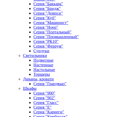
Серия "Баккара"
Серия "Бридж"
Серия "Демпси"
Серия "Куб"
Серия "Машинист"
Серия "Ноер"
Серия "Портальный"
Серия "Промышленный"
Серия "РК10"
Серия "Феррум"
Сундуки
Светильники
Подвесные
Настенные
Настольные
Торшеры
Диваны, кровати
Серия "Грандвью"
Шкафы
Серия "900"
Серия "902"
Серия "Гласс"
Серия "Е"
Серия "Карнеги"
Серия "Кембридж"