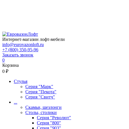
Интернет-магазин лофт-мебели
info@eurovazonloft.ru
+7 (800) 350-95-96
Заказать звонок
0
Корзина
0 ₽
Стулья
Серия "Марк"
Серия "Пекота"
Серия "Свитч"
...
Скамьи, шезлонги
Столы, столики
Серия "Револют"
Серия "800"
Серия "903"