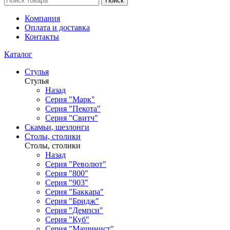
Поиск
Компания
Оплата и доставка
Контакты
Каталог
Стулья
Стулья
Назад
Серия "Марк"
Серия "Пекота"
Серия "Свитч"
Скамьи, шезлонги
Столы, столики
Столы, столики
Назад
Серия "Револют"
Серия "800"
Серия "903"
Серия "Баккара"
Серия "Бридж"
Серия "Демпси"
Серия "Куб"
Серия "Машинист"