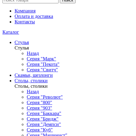
Поиск
Компания
Оплата и доставка
Контакты
Каталог
Стулья
Стулья
Назад
Серия "Марк"
Серия "Пекота"
Серия "Свитч"
Скамьи, шезлонги
Столы, столики
Столы, столики
Назад
Серия "Револют"
Серия "800"
Серия "903"
Серия "Баккара"
Серия "Бридж"
Серия "Демпси"
Серия "Куб"
Серия "Машинист"