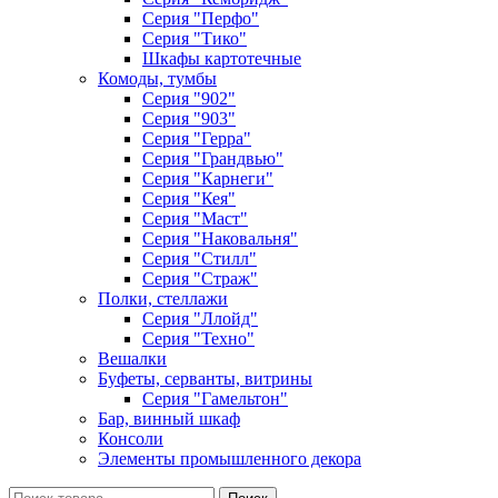
Серия "Перфо"
Серия "Тико"
Шкафы картотечные
Комоды, тумбы
Серия "902"
Серия "903"
Серия "Герра"
Серия "Грандвью"
Серия "Карнеги"
Серия "Кея"
Серия "Маст"
Серия "Наковальня"
Серия "Стилл"
Серия "Страж"
Полки, стеллажи
Серия "Ллойд"
Серия "Техно"
Вешалки
Буфеты, серванты, витрины
Серия "Гамельтон"
Бар, винный шкаф
Консоли
Элементы промышленного декора