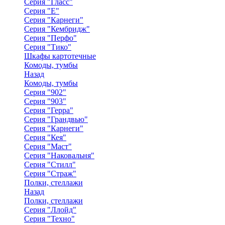
Серия "Гласс"
Серия "Е"
Серия "Карнеги"
Серия "Кембридж"
Серия "Перфо"
Серия "Тико"
Шкафы картотечные
Комоды, тумбы
Назад
Комоды, тумбы
Серия "902"
Серия "903"
Серия "Герра"
Серия "Грандвью"
Серия "Карнеги"
Серия "Кея"
Серия "Маст"
Серия "Наковальня"
Серия "Стилл"
Серия "Страж"
Полки, стеллажи
Назад
Полки, стеллажи
Серия "Ллойд"
Серия "Техно"