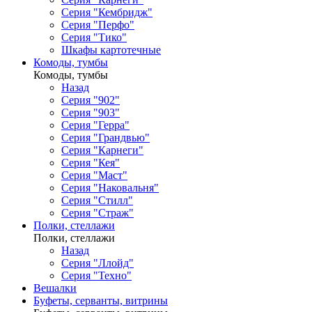
Серия "Кембридж"
Серия "Перфо"
Серия "Тико"
Шкафы картотечные
Комоды, тумбы
Комоды, тумбы
Назад
Серия "902"
Серия "903"
Серия "Герра"
Серия "Грандвью"
Серия "Карнеги"
Серия "Кея"
Серия "Маст"
Серия "Наковальня"
Серия "Стилл"
Серия "Страж"
Полки, стеллажи
Полки, стеллажи
Назад
Серия "Ллойд"
Серия "Техно"
Вешалки
Буфеты, серванты, витрины