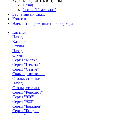
Буфеты, серванты, витрины
Назад
Серия "Гамельтон"
Бар, винный шкаф
Консоли
Элементы промышленного декора
Каталог
Назад
Каталог
Стулья
Назад
Стулья
Серия "Марк"
Серия "Пекота"
Серия "Свитч"
Скамьи, шезлонги
Столы, столики
Назад
Столы, столики
Серия "Револют"
Серия "800"
Серия "903"
Серия "Баккара"
Серия "Бридж"