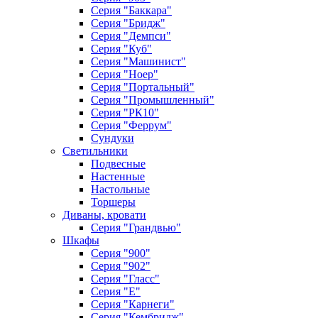
Серия "Баккара"
Серия "Бридж"
Серия "Демпси"
Серия "Куб"
Серия "Машинист"
Серия "Ноер"
Серия "Портальный"
Серия "Промышленный"
Серия "РК10"
Серия "Феррум"
Сундуки
Светильники
Подвесные
Настенные
Настольные
Торшеры
Диваны, кровати
Серия "Грандвью"
Шкафы
Серия "900"
Серия "902"
Серия "Гласс"
Серия "Е"
Серия "Карнеги"
Серия "Кембридж"