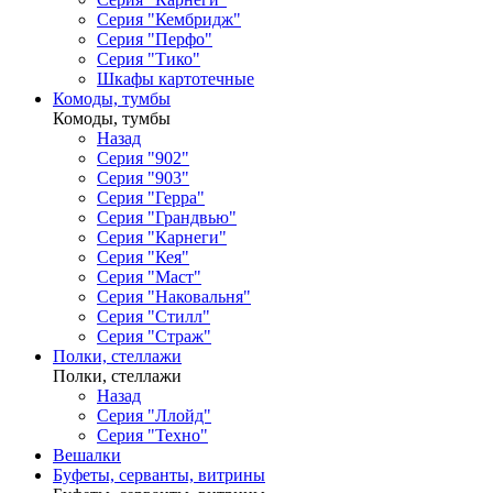
Серия "Кембридж"
Серия "Перфо"
Серия "Тико"
Шкафы картотечные
Комоды, тумбы
Комоды, тумбы
Назад
Серия "902"
Серия "903"
Серия "Герра"
Серия "Грандвью"
Серия "Карнеги"
Серия "Кея"
Серия "Маст"
Серия "Наковальня"
Серия "Стилл"
Серия "Страж"
Полки, стеллажи
Полки, стеллажи
Назад
Серия "Ллойд"
Серия "Техно"
Вешалки
Буфеты, серванты, витрины