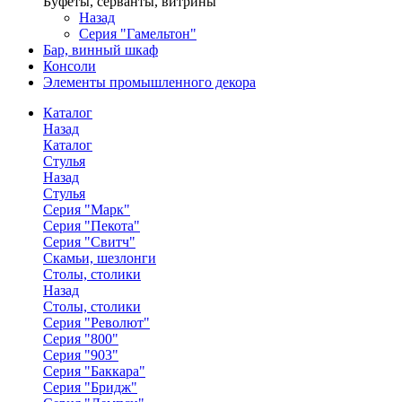
Буфеты, серванты, витрины
Назад
Серия "Гамельтон"
Бар, винный шкаф
Консоли
Элементы промышленного декора
Каталог
Назад
Каталог
Стулья
Назад
Стулья
Серия "Марк"
Серия "Пекота"
Серия "Свитч"
Скамьи, шезлонги
Столы, столики
Назад
Столы, столики
Серия "Револют"
Серия "800"
Серия "903"
Серия "Баккара"
Серия "Бридж"