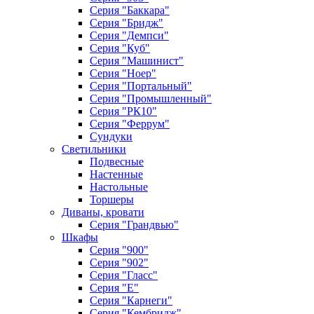
Серия "Баккара"
Серия "Бридж"
Серия "Демпси"
Серия "Куб"
Серия "Машинист"
Серия "Ноер"
Серия "Портальный"
Серия "Промышленный"
Серия "РК10"
Серия "Феррум"
Сундуки
Светильники
Подвесные
Настенные
Настольные
Торшеры
Диваны, кровати
Серия "Грандвью"
Шкафы
Серия "900"
Серия "902"
Серия "Гласс"
Серия "Е"
Серия "Карнеги"
Серия "Кембридж"