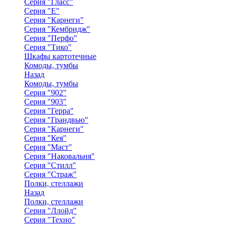
Серия "Гласс"
Серия "Е"
Серия "Карнеги"
Серия "Кембридж"
Серия "Перфо"
Серия "Тико"
Шкафы картотечные
Комоды, тумбы
Назад
Комоды, тумбы
Серия "902"
Серия "903"
Серия "Герра"
Серия "Грандвью"
Серия "Карнеги"
Серия "Кея"
Серия "Маст"
Серия "Наковальня"
Серия "Стилл"
Серия "Страж"
Полки, стеллажи
Назад
Полки, стеллажи
Серия "Ллойд"
Серия "Техно"