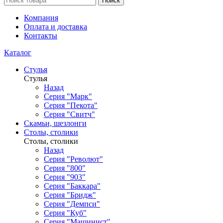
Поиск
Компания
Оплата и доставка
Контакты
Каталог
Стулья
Стулья
Назад
Серия "Марк"
Серия "Пекота"
Серия "Свитч"
Скамьи, шезлонги
Столы, столики
Столы, столики
Назад
Серия "Револют"
Серия "800"
Серия "903"
Серия "Баккара"
Серия "Бридж"
Серия "Демпси"
Серия "Куб"
Серия "Машинист"