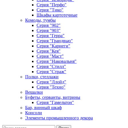
Серия "Перфо"
Серия "Тико"
Шкафы картотечные
Комоды, тумбы
Серия "902"
Серия "903"
Серия "Герра"
Серия "Грандвью"
Серия "Карнеги"
Серия "Кея"
Серия "Маст"
Серия "Наковальня"
Серия "Стилл"
Серия "Страж"
Полки, стеллажи
Серия "Ллойд"
Серия "Техно"
Вешалки
Буфеты, серванты, витрины
Серия "Гамельтон"
Бар, винный шкаф
Консоли
Элементы промышленного декора