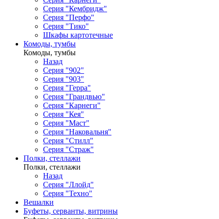
Серия "Кембридж"
Серия "Перфо"
Серия "Тико"
Шкафы картотечные
Комоды, тумбы
Комоды, тумбы
Назад
Серия "902"
Серия "903"
Серия "Герра"
Серия "Грандвью"
Серия "Карнеги"
Серия "Кея"
Серия "Маст"
Серия "Наковальня"
Серия "Стилл"
Серия "Страж"
Полки, стеллажи
Полки, стеллажи
Назад
Серия "Ллойд"
Серия "Техно"
Вешалки
Буфеты, серванты, витрины