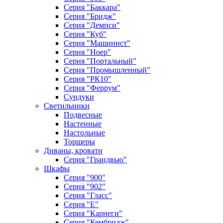
Серия "Баккара"
Серия "Бридж"
Серия "Демпси"
Серия "Куб"
Серия "Машинист"
Серия "Ноер"
Серия "Портальный"
Серия "Промышленный"
Серия "РК10"
Серия "Феррум"
Сундуки
Светильники
Подвесные
Настенные
Настольные
Торшеры
Диваны, кровати
Серия "Грандвью"
Шкафы
Серия "900"
Серия "902"
Серия "Гласс"
Серия "Е"
Серия "Карнеги"
Серия "Кембридж"