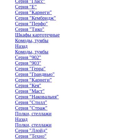
Серия "Гласс"
Серия "Е"
Серия "Карнеги"
Серия "Кембридж"
Серия "Перфо"
Серия "Тико"
Шкафы картотечные
Комоды, тумбы
Назад
Комоды, тумбы
Серия "902"
Серия "903"
Серия "Герра"
Серия "Грандвью"
Серия "Карнеги"
Серия "Кея"
Серия "Маст"
Серия "Наковальня"
Серия "Стилл"
Серия "Страж"
Полки, стеллажи
Назад
Полки, стеллажи
Серия "Ллойд"
Серия "Техно"