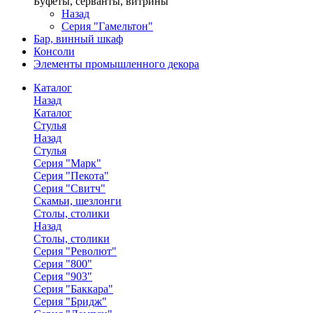
Буфеты, серванты, витрины
Назад
Серия "Гамельтон"
Бар, винный шкаф
Консоли
Элементы промышленного декора
Каталог
Назад
Каталог
Стулья
Назад
Стулья
Серия "Марк"
Серия "Пекота"
Серия "Свитч"
Скамьи, шезлонги
Столы, столики
Назад
Столы, столики
Серия "Револют"
Серия "800"
Серия "903"
Серия "Баккара"
Серия "Бридж"