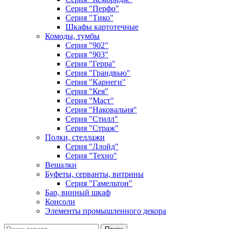
Серия "Перфо"
Серия "Тико"
Шкафы картотечные
Комоды, тумбы
Серия "902"
Серия "903"
Серия "Герра"
Серия "Грандвью"
Серия "Карнеги"
Серия "Кея"
Серия "Маст"
Серия "Наковальня"
Серия "Стилл"
Серия "Страж"
Полки, стеллажи
Серия "Ллойд"
Серия "Техно"
Вешалки
Буфеты, серванты, витрины
Серия "Гамельтон"
Бар, винный шкаф
Консоли
Элементы промышленного декора