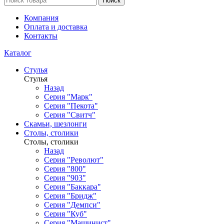
Поиск
Компания
Оплата и доставка
Контакты
Каталог
Стулья
Стулья
Назад
Серия "Марк"
Серия "Пекота"
Серия "Свитч"
Скамьи, шезлонги
Столы, столики
Столы, столики
Назад
Серия "Револют"
Серия "800"
Серия "903"
Серия "Баккара"
Серия "Бридж"
Серия "Демпси"
Серия "Куб"
Серия "Машинист"