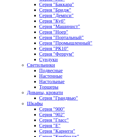
Серия "Баккара"
Серия "Бридж"
Серия "Демпси"
Серия "Куб"
Серия "Машинист"
Серия "Ноер"
Серия "Портальный"
Серия "Промышленный"
Серия "РК10"
Серия "Феррум"
Сундуки
Светильники
Подвесные
Настенные
Настольные
Торшеры
Диваны, кровати
Серия "Грандвью"
Шкафы
Серия "900"
Серия "902"
Серия "Гласс"
Серия "Е"
Серия "Карнеги"
Серия "Кембридж"