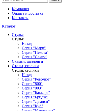
Поиск
Компания
Оплата и доставка
Контакты
Каталог
Стулья
Стулья
Назад
Серия "Марк"
Серия "Пекота"
Серия "Свитч"
Скамьи, шезлонги
Столы, столики
Столы, столики
Назад
Серия "Револют"
Серия "800"
Серия "903"
Серия "Баккара"
Серия "Бридж"
Серия "Демпси"
Серия "Куб"
Серия "Машинист"