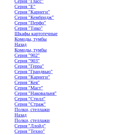
Серия "Гласс"
Серия "Е"
Серия "Карнеги"
Серия "Кембридж"
Серия "Перфо"
Серия "Тико"
Шкафы картотечные
Комоды, тумбы
Назад
Комоды, тумбы
Серия "902"
Серия "903"
Серия "Герра"
Серия "Грандвью"
Серия "Карнеги"
Серия "Кея"
Серия "Маст"
Серия "Наковальня"
Серия "Стилл"
Серия "Страж"
Полки, стеллажи
Назад
Полки, стеллажи
Серия "Ллойд"
Серия "Техно"