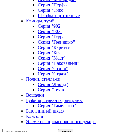
Серия "Перфо"
Серия "Тико"
Шкафы картотечные
Комоды, тумбы
Серия "902"
Серия "903"
Серия "Герра"
Серия "Грандвью"
Серия "Карнеги"
Серия "Кея"
Серия "Маст"
Серия "Наковальня"
Серия "Стилл"
Серия "Страж"
Полки, стеллажи
Серия "Ллойд"
Серия "Техно"
Вешалки
Буфеты, серванты, витрины
Серия "Гамельтон"
Бар, винный шкаф
Консоли
Элементы промышленного декора