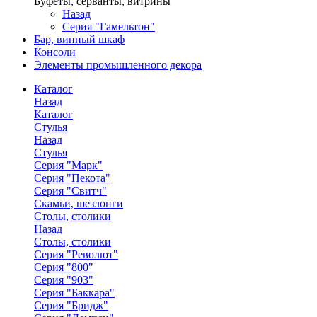
Буфеты, серванты, витрины
Назад
Серия "Гамельтон"
Бар, винный шкаф
Консоли
Элементы промышленного декора
Каталог
Назад
Каталог
Стулья
Назад
Стулья
Серия "Марк"
Серия "Пекота"
Серия "Свитч"
Скамьи, шезлонги
Столы, столики
Назад
Столы, столики
Серия "Револют"
Серия "800"
Серия "903"
Серия "Баккара"
Серия "Бридж"