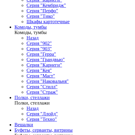
Серия "Кембридж"
Серия "Перфо"
Серия "Тико"
Шкафы картотечные
Комоды, тумбы
Комоды, тумбы
Назад
Серия "902"
Серия "903"
Серия "Герра"
Серия "Грандвью"
Серия "Карнеги"
Серия "Кея"
Серия "Маст"
Серия "Наковальня"
Серия "Стилл"
Серия "Страж"
Полки, стеллажи
Полки, стеллажи
Назад
Серия "Ллойд"
Серия "Техно"
Вешалки
Буфеты, серванты, витрины