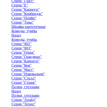
Серия "Гласс"
Серия "Е"
Серия "Карнеги"
Серия "Кембридж"
Серия "Перфо"
Серия "Тико"
Шкафы картотечные
Комоды, тумбы
Назад
Комоды, тумбы
Серия "902"
Серия "903"
Серия "Герра"
Серия "Грандвью"
Серия "Карнеги"
Серия "Кея"
Серия "Маст"
Серия "Наковальня"
Серия "Стилл"
Серия "Страж"
Полки, стеллажи
Назад
Полки, стеллажи
Серия "Ллойд"
Серия "Техно"