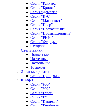
Серия "Баккара"
Серия "Бридж"
Серия "Демпси"
Серия "Куб"
Серия "Машинист"
Серия "Ноер"
Серия "Портальный"
Серия "Промышленный"
Серия "РК10"
Серия "Феррум"
Сундуки
Светильники
Подвесные
Настенные
Настольные
Торшеры
Диваны, кровати
Серия "Грандвью"
Шкафы
Серия "900"
Серия "902"
Серия "Гласс"
Серия "Е"
Серия "Карнеги"
Серия "Кембридж"