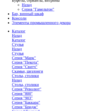
Буфеты, серванты, витрины
Назад
Серия "Гамельтон"
Бар, винный шкаф
Консоли
Элементы промышленного декора
Каталог
Назад
Каталог
Стулья
Назад
Стулья
Серия "Марк"
Серия "Пекота"
Серия "Свитч"
Скамьи, шезлонги
Столы, столики
Назад
Столы, столики
Серия "Револют"
Серия "800"
Серия "903"
Серия "Баккара"
Серия "Бридж"