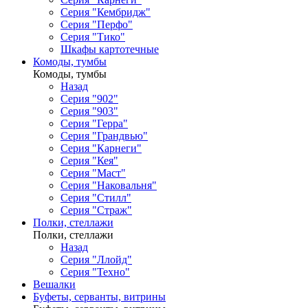
Серия "Кембридж"
Серия "Перфо"
Серия "Тико"
Шкафы картотечные
Комоды, тумбы
Комоды, тумбы
Назад
Серия "902"
Серия "903"
Серия "Герра"
Серия "Грандвью"
Серия "Карнеги"
Серия "Кея"
Серия "Маст"
Серия "Наковальня"
Серия "Стилл"
Серия "Страж"
Полки, стеллажи
Полки, стеллажи
Назад
Серия "Ллойд"
Серия "Техно"
Вешалки
Буфеты, серванты, витрины