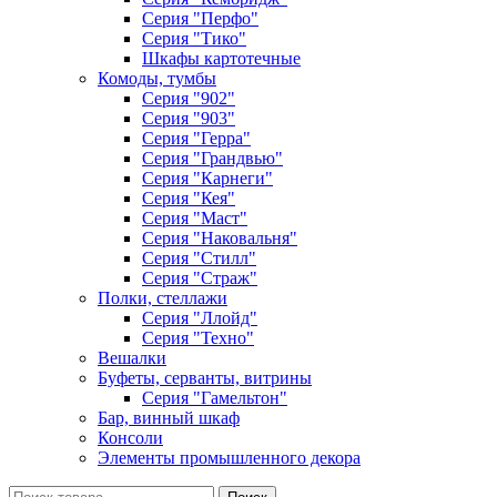
Серия "Перфо"
Серия "Тико"
Шкафы картотечные
Комоды, тумбы
Серия "902"
Серия "903"
Серия "Герра"
Серия "Грандвью"
Серия "Карнеги"
Серия "Кея"
Серия "Маст"
Серия "Наковальня"
Серия "Стилл"
Серия "Страж"
Полки, стеллажи
Серия "Ллойд"
Серия "Техно"
Вешалки
Буфеты, серванты, витрины
Серия "Гамельтон"
Бар, винный шкаф
Консоли
Элементы промышленного декора