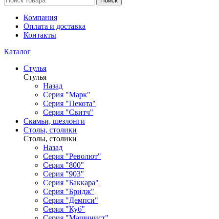
Поиск
Компания
Оплата и доставка
Контакты
Каталог
Стулья
Стулья
Назад
Серия "Марк"
Серия "Пекота"
Серия "Свитч"
Скамьи, шезлонги
Столы, столики
Столы, столики
Назад
Серия "Револют"
Серия "800"
Серия "903"
Серия "Баккара"
Серия "Бридж"
Серия "Демпси"
Серия "Куб"
Серия "Машинист"