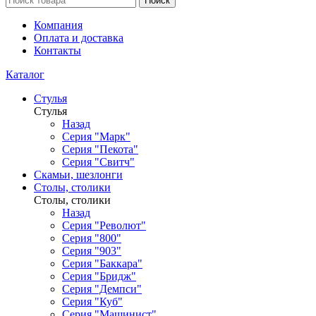
Поиск
Компания
Оплата и доставка
Контакты
Каталог
Стулья
Стулья
Назад
Серия "Марк"
Серия "Пекота"
Серия "Свитч"
Скамьи, шезлонги
Столы, столики
Столы, столики
Назад
Серия "Револют"
Серия "800"
Серия "903"
Серия "Баккара"
Серия "Бридж"
Серия "Демпси"
Серия "Куб"
Серия "Машинист"