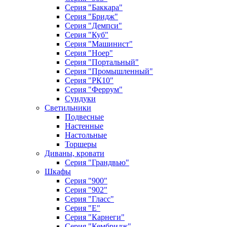
Серия "Баккара"
Серия "Бридж"
Серия "Демпси"
Серия "Куб"
Серия "Машинист"
Серия "Ноер"
Серия "Портальный"
Серия "Промышленный"
Серия "РК10"
Серия "Феррум"
Сундуки
Светильники
Подвесные
Настенные
Настольные
Торшеры
Диваны, кровати
Серия "Грандвью"
Шкафы
Серия "900"
Серия "902"
Серия "Гласс"
Серия "Е"
Серия "Карнеги"
Серия "Кембридж"