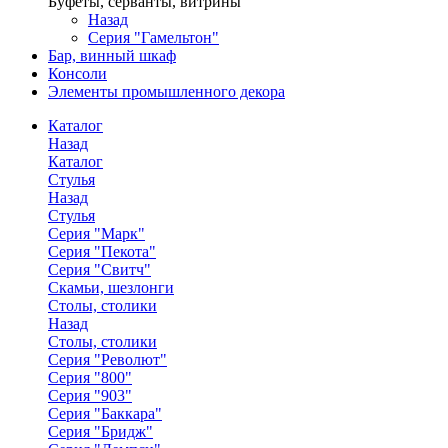
Буфеты, серванты, витрины
Назад
Серия "Гамельтон"
Бар, винный шкаф
Консоли
Элементы промышленного декора
Каталог
Назад
Каталог
Стулья
Назад
Стулья
Серия "Марк"
Серия "Пекота"
Серия "Свитч"
Скамьи, шезлонги
Столы, столики
Назад
Столы, столики
Серия "Револют"
Серия "800"
Серия "903"
Серия "Баккара"
Серия "Бридж"