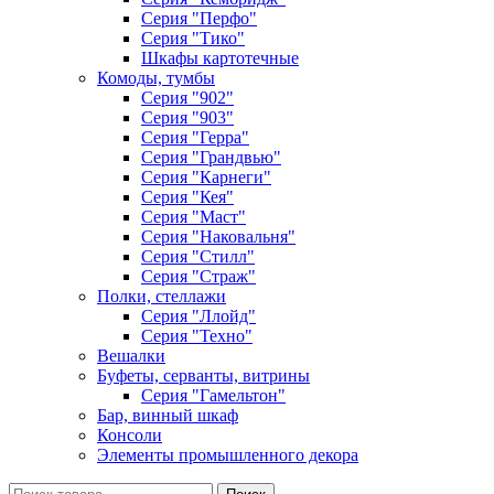
Серия "Перфо"
Серия "Тико"
Шкафы картотечные
Комоды, тумбы
Серия "902"
Серия "903"
Серия "Герра"
Серия "Грандвью"
Серия "Карнеги"
Серия "Кея"
Серия "Маст"
Серия "Наковальня"
Серия "Стилл"
Серия "Страж"
Полки, стеллажи
Серия "Ллойд"
Серия "Техно"
Вешалки
Буфеты, серванты, витрины
Серия "Гамельтон"
Бар, винный шкаф
Консоли
Элементы промышленного декора