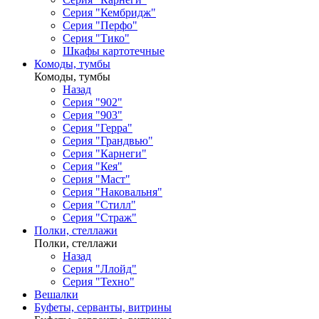
Серия "Кембридж"
Серия "Перфо"
Серия "Тико"
Шкафы картотечные
Комоды, тумбы
Комоды, тумбы
Назад
Серия "902"
Серия "903"
Серия "Герра"
Серия "Грандвью"
Серия "Карнеги"
Серия "Кея"
Серия "Маст"
Серия "Наковальня"
Серия "Стилл"
Серия "Страж"
Полки, стеллажи
Полки, стеллажи
Назад
Серия "Ллойд"
Серия "Техно"
Вешалки
Буфеты, серванты, витрины