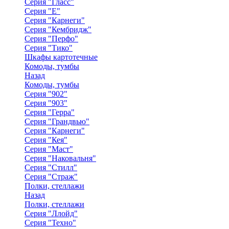
Серия "Гласс"
Серия "Е"
Серия "Карнеги"
Серия "Кембридж"
Серия "Перфо"
Серия "Тико"
Шкафы картотечные
Комоды, тумбы
Назад
Комоды, тумбы
Серия "902"
Серия "903"
Серия "Герра"
Серия "Грандвью"
Серия "Карнеги"
Серия "Кея"
Серия "Маст"
Серия "Наковальня"
Серия "Стилл"
Серия "Страж"
Полки, стеллажи
Назад
Полки, стеллажи
Серия "Ллойд"
Серия "Техно"