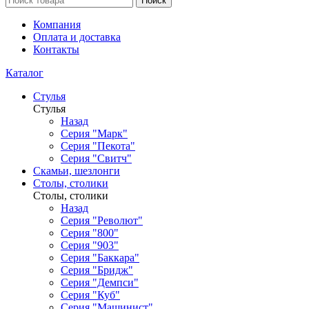
Поиск
Компания
Оплата и доставка
Контакты
Каталог
Стулья
Стулья
Назад
Серия "Марк"
Серия "Пекота"
Серия "Свитч"
Скамьи, шезлонги
Столы, столики
Столы, столики
Назад
Серия "Револют"
Серия "800"
Серия "903"
Серия "Баккара"
Серия "Бридж"
Серия "Демпси"
Серия "Куб"
Серия "Машинист"