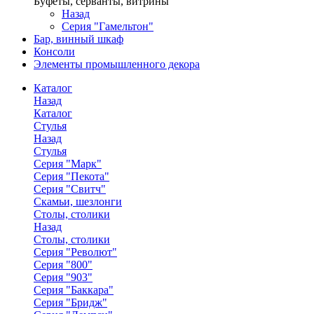
Буфеты, серванты, витрины
Назад
Серия "Гамельтон"
Бар, винный шкаф
Консоли
Элементы промышленного декора
Каталог
Назад
Каталог
Стулья
Назад
Стулья
Серия "Марк"
Серия "Пекота"
Серия "Свитч"
Скамьи, шезлонги
Столы, столики
Назад
Столы, столики
Серия "Револют"
Серия "800"
Серия "903"
Серия "Баккара"
Серия "Бридж"