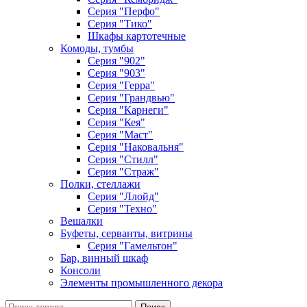
Серия "Перфо"
Серия "Тико"
Шкафы картотечные
Комоды, тумбы
Серия "902"
Серия "903"
Серия "Герра"
Серия "Грандвью"
Серия "Карнеги"
Серия "Кея"
Серия "Маст"
Серия "Наковальня"
Серия "Стилл"
Серия "Страж"
Полки, стеллажи
Серия "Ллойд"
Серия "Техно"
Вешалки
Буфеты, серванты, витрины
Серия "Гамельтон"
Бар, винный шкаф
Консоли
Элементы промышленного декора