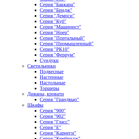
Серия "Баккара"
Серия "Бридж"
Серия "Демпси"
Серия "Куб"
Серия "Машинист"
Серия "Ноер"
Серия "Портальный"
Серия "Промышленный"
Серия "РК10"
Серия "Феррум"
Сундуки
Светильники
Подвесные
Настенные
Настольные
Торшеры
Диваны, кровати
Серия "Грандвью"
Шкафы
Серия "900"
Серия "902"
Серия "Гласс"
Серия "Е"
Серия "Карнеги"
Серия "Кембридж"