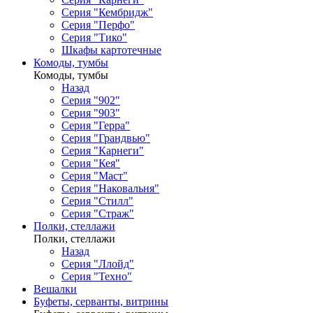
Серия "Кембридж"
Серия "Перфо"
Серия "Тико"
Шкафы картотечные
Комоды, тумбы
Комоды, тумбы
Назад
Серия "902"
Серия "903"
Серия "Герра"
Серия "Грандвью"
Серия "Карнеги"
Серия "Кея"
Серия "Маст"
Серия "Наковальня"
Серия "Стилл"
Серия "Страж"
Полки, стеллажи
Полки, стеллажи
Назад
Серия "Ллойд"
Серия "Техно"
Вешалки
Буфеты, серванты, витрины