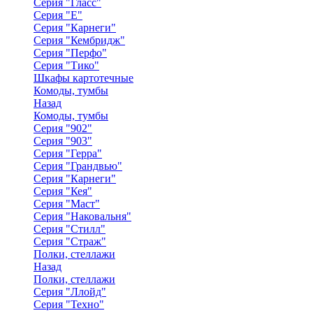
Серия "Гласс"
Серия "Е"
Серия "Карнеги"
Серия "Кембридж"
Серия "Перфо"
Серия "Тико"
Шкафы картотечные
Комоды, тумбы
Назад
Комоды, тумбы
Серия "902"
Серия "903"
Серия "Герра"
Серия "Грандвью"
Серия "Карнеги"
Серия "Кея"
Серия "Маст"
Серия "Наковальня"
Серия "Стилл"
Серия "Страж"
Полки, стеллажи
Назад
Полки, стеллажи
Серия "Ллойд"
Серия "Техно"