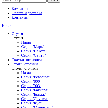
Поиск
Компания
Оплата и доставка
Контакты
Каталог
Стулья
Стулья
Назад
Серия "Марк"
Серия "Пекота"
Серия "Свитч"
Скамьи, шезлонги
Столы, столики
Столы, столики
Назад
Серия "Револют"
Серия "800"
Серия "903"
Серия "Баккара"
Серия "Бридж"
Серия "Демпси"
Серия "Куб"
Серия "Машинист"