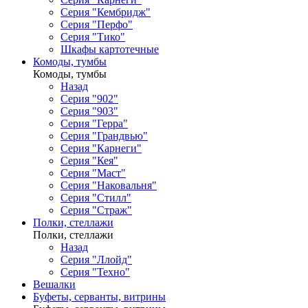
Серия "Кембридж"
Серия "Перфо"
Серия "Тико"
Шкафы картотечные
Комоды, тумбы
Комоды, тумбы
Назад
Серия "902"
Серия "903"
Серия "Герра"
Серия "Грандвью"
Серия "Карнеги"
Серия "Кея"
Серия "Маст"
Серия "Наковальня"
Серия "Стилл"
Серия "Страж"
Полки, стеллажи
Полки, стеллажи
Назад
Серия "Ллойд"
Серия "Техно"
Вешалки
Буфеты, серванты, витрины