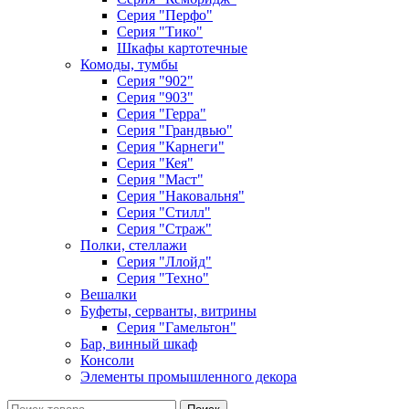
Серия "Перфо"
Серия "Тико"
Шкафы картотечные
Комоды, тумбы
Серия "902"
Серия "903"
Серия "Герра"
Серия "Грандвью"
Серия "Карнеги"
Серия "Кея"
Серия "Маст"
Серия "Наковальня"
Серия "Стилл"
Серия "Страж"
Полки, стеллажи
Серия "Ллойд"
Серия "Техно"
Вешалки
Буфеты, серванты, витрины
Серия "Гамельтон"
Бар, винный шкаф
Консоли
Элементы промышленного декора