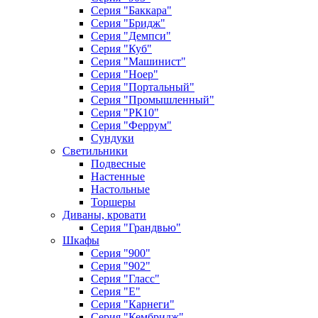
Серия "Баккара"
Серия "Бридж"
Серия "Демпси"
Серия "Куб"
Серия "Машинист"
Серия "Ноер"
Серия "Портальный"
Серия "Промышленный"
Серия "РК10"
Серия "Феррум"
Сундуки
Светильники
Подвесные
Настенные
Настольные
Торшеры
Диваны, кровати
Серия "Грандвью"
Шкафы
Серия "900"
Серия "902"
Серия "Гласс"
Серия "Е"
Серия "Карнеги"
Серия "Кембридж"