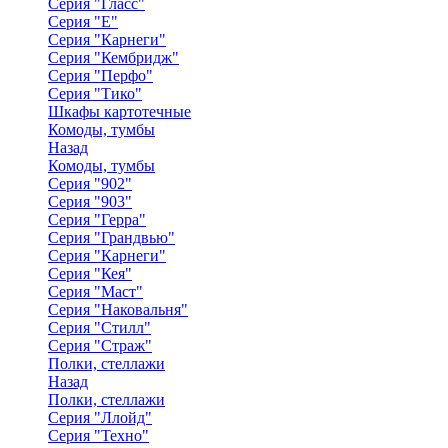
Серия "Гласс"
Серия "Е"
Серия "Карнеги"
Серия "Кембридж"
Серия "Перфо"
Серия "Тико"
Шкафы картотечные
Комоды, тумбы
Назад
Комоды, тумбы
Серия "902"
Серия "903"
Серия "Герра"
Серия "Грандвью"
Серия "Карнеги"
Серия "Кея"
Серия "Маст"
Серия "Наковальня"
Серия "Стилл"
Серия "Страж"
Полки, стеллажи
Назад
Полки, стеллажи
Серия "Ллойд"
Серия "Техно"