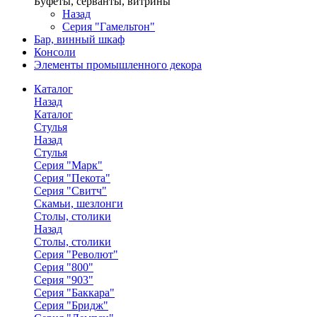
Буфеты, серванты, витрины
Назад
Серия "Гамельтон"
Бар, винный шкаф
Консоли
Элементы промышленного декора
Каталог
Назад
Каталог
Стулья
Назад
Стулья
Серия "Марк"
Серия "Пекота"
Серия "Свитч"
Скамьи, шезлонги
Столы, столики
Назад
Столы, столики
Серия "Револют"
Серия "800"
Серия "903"
Серия "Баккара"
Серия "Бридж"