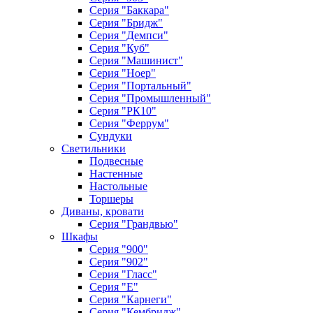
Серия "Баккара"
Серия "Бридж"
Серия "Демпси"
Серия "Куб"
Серия "Машинист"
Серия "Ноер"
Серия "Портальный"
Серия "Промышленный"
Серия "РК10"
Серия "Феррум"
Сундуки
Светильники
Подвесные
Настенные
Настольные
Торшеры
Диваны, кровати
Серия "Грандвью"
Шкафы
Серия "900"
Серия "902"
Серия "Гласс"
Серия "Е"
Серия "Карнеги"
Серия "Кембридж"