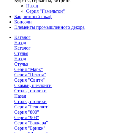
Буфеты, серванты, витрины
Назад
Серия "Гамельтон"
Бар, винный шкаф
Консоли
Элементы промышленного декора
Каталог
Назад
Каталог
Стулья
Назад
Стулья
Серия "Марк"
Серия "Пекота"
Серия "Свитч"
Скамьи, шезлонги
Столы, столики
Назад
Столы, столики
Серия "Револют"
Серия "800"
Серия "903"
Серия "Баккара"
Серия "Бридж"