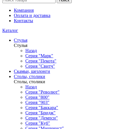
Поиск
Компания
Оплата и доставка
Контакты
Каталог
Стулья
Стулья
Назад
Серия "Марк"
Серия "Пекота"
Серия "Свитч"
Скамьи, шезлонги
Столы, столики
Столы, столики
Назад
Серия "Револют"
Серия "800"
Серия "903"
Серия "Баккара"
Серия "Бридж"
Серия "Демпси"
Серия "Куб"
Серия "Машинист"