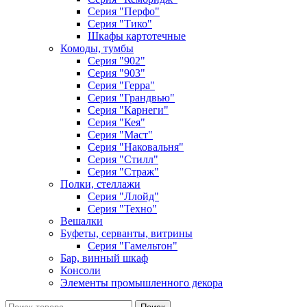
Серия "Перфо"
Серия "Тико"
Шкафы картотечные
Комоды, тумбы
Серия "902"
Серия "903"
Серия "Герра"
Серия "Грандвью"
Серия "Карнеги"
Серия "Кея"
Серия "Маст"
Серия "Наковальня"
Серия "Стилл"
Серия "Страж"
Полки, стеллажи
Серия "Ллойд"
Серия "Техно"
Вешалки
Буфеты, серванты, витрины
Серия "Гамельтон"
Бар, винный шкаф
Консоли
Элементы промышленного декора