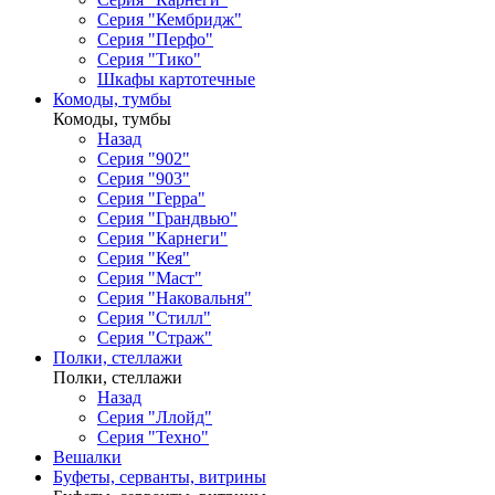
Серия "Кембридж"
Серия "Перфо"
Серия "Тико"
Шкафы картотечные
Комоды, тумбы
Комоды, тумбы
Назад
Серия "902"
Серия "903"
Серия "Герра"
Серия "Грандвью"
Серия "Карнеги"
Серия "Кея"
Серия "Маст"
Серия "Наковальня"
Серия "Стилл"
Серия "Страж"
Полки, стеллажи
Полки, стеллажи
Назад
Серия "Ллойд"
Серия "Техно"
Вешалки
Буфеты, серванты, витрины