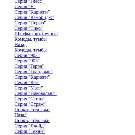
Серия "Гласс"
Серия "Е"
Серия "Карнеги"
Серия "Кембридж"
Серия "Перфо"
Серия "Тико"
Шкафы картотечные
Комоды, тумбы
Назад
Комоды, тумбы
Серия "902"
Серия "903"
Серия "Герра"
Серия "Грандвью"
Серия "Карнеги"
Серия "Кея"
Серия "Маст"
Серия "Наковальня"
Серия "Стилл"
Серия "Страж"
Полки, стеллажи
Назад
Полки, стеллажи
Серия "Ллойд"
Серия "Техно"