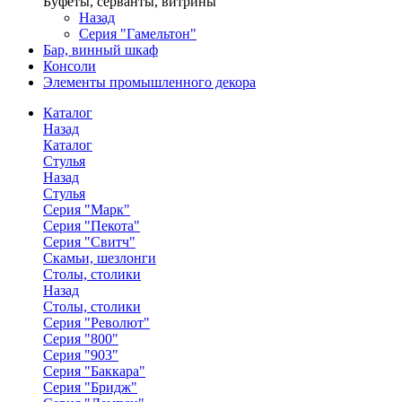
Буфеты, серванты, витрины
Назад
Серия "Гамельтон"
Бар, винный шкаф
Консоли
Элементы промышленного декора
Каталог
Назад
Каталог
Стулья
Назад
Стулья
Серия "Марк"
Серия "Пекота"
Серия "Свитч"
Скамьи, шезлонги
Столы, столики
Назад
Столы, столики
Серия "Револют"
Серия "800"
Серия "903"
Серия "Баккара"
Серия "Бридж"