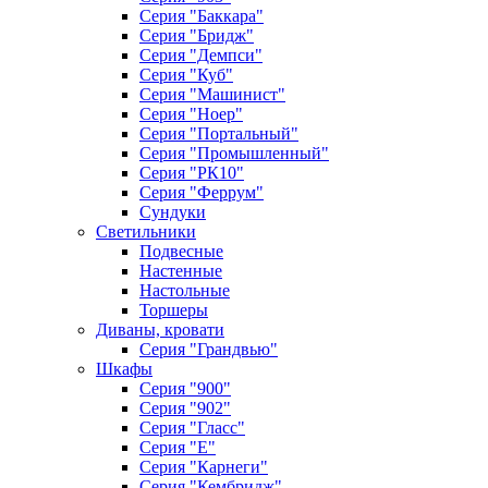
Серия "Баккара"
Серия "Бридж"
Серия "Демпси"
Серия "Куб"
Серия "Машинист"
Серия "Ноер"
Серия "Портальный"
Серия "Промышленный"
Серия "РК10"
Серия "Феррум"
Сундуки
Светильники
Подвесные
Настенные
Настольные
Торшеры
Диваны, кровати
Серия "Грандвью"
Шкафы
Серия "900"
Серия "902"
Серия "Гласс"
Серия "Е"
Серия "Карнеги"
Серия "Кембридж"