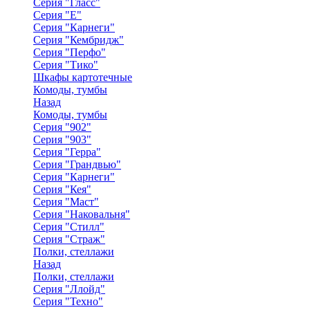
Серия "Гласс"
Серия "Е"
Серия "Карнеги"
Серия "Кембридж"
Серия "Перфо"
Серия "Тико"
Шкафы картотечные
Комоды, тумбы
Назад
Комоды, тумбы
Серия "902"
Серия "903"
Серия "Герра"
Серия "Грандвью"
Серия "Карнеги"
Серия "Кея"
Серия "Маст"
Серия "Наковальня"
Серия "Стилл"
Серия "Страж"
Полки, стеллажи
Назад
Полки, стеллажи
Серия "Ллойд"
Серия "Техно"