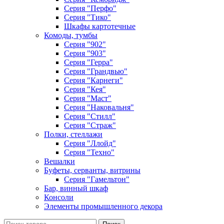
Серия "Перфо"
Серия "Тико"
Шкафы картотечные
Комоды, тумбы
Серия "902"
Серия "903"
Серия "Герра"
Серия "Грандвью"
Серия "Карнеги"
Серия "Кея"
Серия "Маст"
Серия "Наковальня"
Серия "Стилл"
Серия "Страж"
Полки, стеллажи
Серия "Ллойд"
Серия "Техно"
Вешалки
Буфеты, серванты, витрины
Серия "Гамельтон"
Бар, винный шкаф
Консоли
Элементы промышленного декора