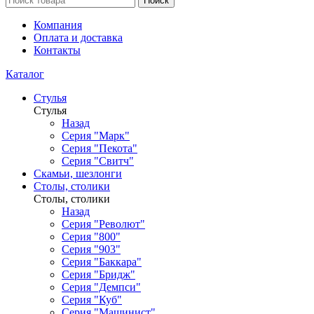
Поиск
Компания
Оплата и доставка
Контакты
Каталог
Стулья
Стулья
Назад
Серия "Марк"
Серия "Пекота"
Серия "Свитч"
Скамьи, шезлонги
Столы, столики
Столы, столики
Назад
Серия "Револют"
Серия "800"
Серия "903"
Серия "Баккара"
Серия "Бридж"
Серия "Демпси"
Серия "Куб"
Серия "Машинист"