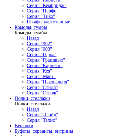
Серия "Кембридж"
Серия "Перфо"
Серия "Тико"
Шкафы картотечные
Комоды, тумбы
Комоды, тумбы
Назад
Серия "902"
Серия "903"
Серия "Герра"
Серия "Грандвью"
Серия "Карнеги"
Серия "Кея"
Серия "Маст"
Серия "Наковальня"
Серия "Стилл"
Серия "Страж"
Полки, стеллажи
Полки, стеллажи
Назад
Серия "Ллойд"
Серия "Техно"
Вешалки
Буфеты, серванты, витрины