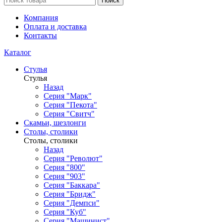
Поиск
Компания
Оплата и доставка
Контакты
Каталог
Стулья
Стулья
Назад
Серия "Марк"
Серия "Пекота"
Серия "Свитч"
Скамьи, шезлонги
Столы, столики
Столы, столики
Назад
Серия "Револют"
Серия "800"
Серия "903"
Серия "Баккара"
Серия "Бридж"
Серия "Демпси"
Серия "Куб"
Серия "Машинист"