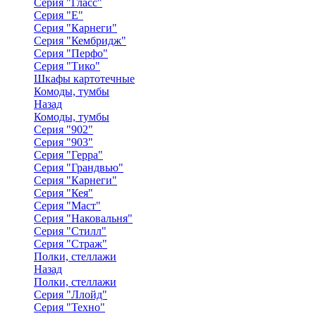
Серия "Гласс"
Серия "Е"
Серия "Карнеги"
Серия "Кембридж"
Серия "Перфо"
Серия "Тико"
Шкафы картотечные
Комоды, тумбы
Назад
Комоды, тумбы
Серия "902"
Серия "903"
Серия "Герра"
Серия "Грандвью"
Серия "Карнеги"
Серия "Кея"
Серия "Маст"
Серия "Наковальня"
Серия "Стилл"
Серия "Страж"
Полки, стеллажи
Назад
Полки, стеллажи
Серия "Ллойд"
Серия "Техно"