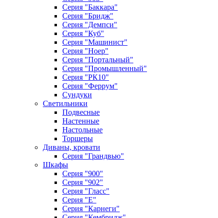
Серия "Баккара"
Серия "Бридж"
Серия "Демпси"
Серия "Куб"
Серия "Машинист"
Серия "Ноер"
Серия "Портальный"
Серия "Промышленный"
Серия "РК10"
Серия "Феррум"
Сундуки
Светильники
Подвесные
Настенные
Настольные
Торшеры
Диваны, кровати
Серия "Грандвью"
Шкафы
Серия "900"
Серия "902"
Серия "Гласс"
Серия "Е"
Серия "Карнеги"
Серия "Кембридж"