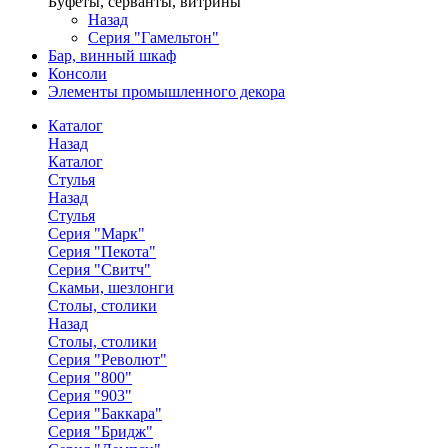
Буфеты, серванты, витрины
Назад
Серия "Гамельтон"
Бар, винный шкаф
Консоли
Элементы промышленного декора
Каталог
Назад
Каталог
Стулья
Назад
Стулья
Серия "Марк"
Серия "Пекота"
Серия "Свитч"
Скамьи, шезлонги
Столы, столики
Назад
Столы, столики
Серия "Револют"
Серия "800"
Серия "903"
Серия "Баккара"
Серия "Бридж"