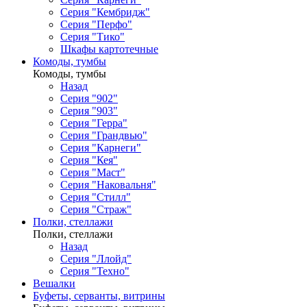
Серия "Кембридж"
Серия "Перфо"
Серия "Тико"
Шкафы картотечные
Комоды, тумбы
Комоды, тумбы
Назад
Серия "902"
Серия "903"
Серия "Герра"
Серия "Грандвью"
Серия "Карнеги"
Серия "Кея"
Серия "Маст"
Серия "Наковальня"
Серия "Стилл"
Серия "Страж"
Полки, стеллажи
Полки, стеллажи
Назад
Серия "Ллойд"
Серия "Техно"
Вешалки
Буфеты, серванты, витрины