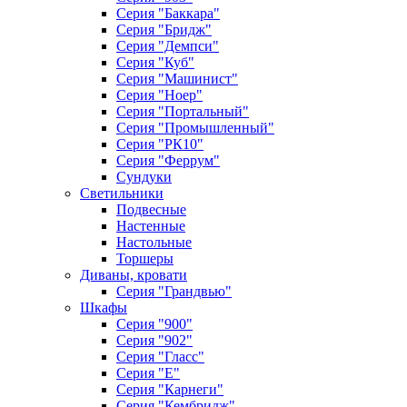
Серия "Баккара"
Серия "Бридж"
Серия "Демпси"
Серия "Куб"
Серия "Машинист"
Серия "Ноер"
Серия "Портальный"
Серия "Промышленный"
Серия "РК10"
Серия "Феррум"
Сундуки
Светильники
Подвесные
Настенные
Настольные
Торшеры
Диваны, кровати
Серия "Грандвью"
Шкафы
Серия "900"
Серия "902"
Серия "Гласс"
Серия "Е"
Серия "Карнеги"
Серия "Кембридж"