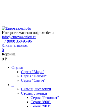
Интернет-магазин лофт-мебели
info@eurovazonloft.ru
+7 (800) 350-95-96
Заказать звонок
0
Корзина
0 ₽
Стулья
Серия "Марк"
Серия "Пекота"
Серия "Свитч"
...
Скамьи, шезлонги
Столы, столики
Серия "Револют"
Серия "800"
Серия "903"