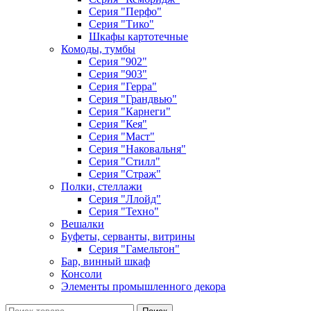
Серия "Перфо"
Серия "Тико"
Шкафы картотечные
Комоды, тумбы
Серия "902"
Серия "903"
Серия "Герра"
Серия "Грандвью"
Серия "Карнеги"
Серия "Кея"
Серия "Маст"
Серия "Наковальня"
Серия "Стилл"
Серия "Страж"
Полки, стеллажи
Серия "Ллойд"
Серия "Техно"
Вешалки
Буфеты, серванты, витрины
Серия "Гамельтон"
Бар, винный шкаф
Консоли
Элементы промышленного декора