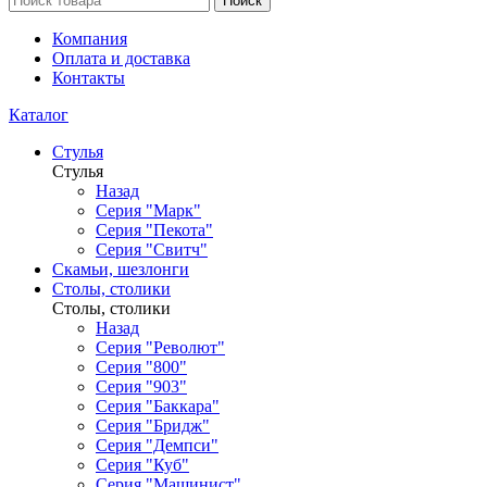
Поиск
Компания
Оплата и доставка
Контакты
Каталог
Стулья
Стулья
Назад
Серия "Марк"
Серия "Пекота"
Серия "Свитч"
Скамьи, шезлонги
Столы, столики
Столы, столики
Назад
Серия "Револют"
Серия "800"
Серия "903"
Серия "Баккара"
Серия "Бридж"
Серия "Демпси"
Серия "Куб"
Серия "Машинист"