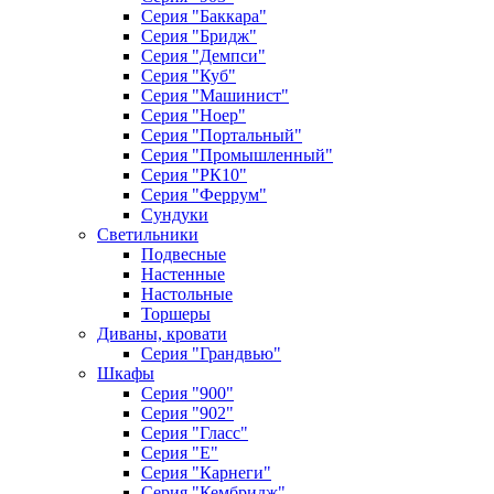
Серия "Баккара"
Серия "Бридж"
Серия "Демпси"
Серия "Куб"
Серия "Машинист"
Серия "Ноер"
Серия "Портальный"
Серия "Промышленный"
Серия "РК10"
Серия "Феррум"
Сундуки
Светильники
Подвесные
Настенные
Настольные
Торшеры
Диваны, кровати
Серия "Грандвью"
Шкафы
Серия "900"
Серия "902"
Серия "Гласс"
Серия "Е"
Серия "Карнеги"
Серия "Кембридж"