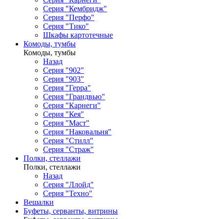
Серия "Кембридж"
Серия "Перфо"
Серия "Тико"
Шкафы картотечные
Комоды, тумбы
Комоды, тумбы
Назад
Серия "902"
Серия "903"
Серия "Герра"
Серия "Грандвью"
Серия "Карнеги"
Серия "Кея"
Серия "Маст"
Серия "Наковальня"
Серия "Стилл"
Серия "Страж"
Полки, стеллажи
Полки, стеллажи
Назад
Серия "Ллойд"
Серия "Техно"
Вешалки
Буфеты, серванты, витрины