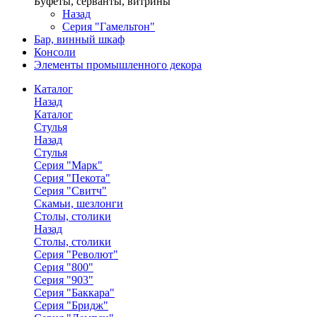
Буфеты, серванты, витрины
Назад
Серия "Гамельтон"
Бар, винный шкаф
Консоли
Элементы промышленного декора
Каталог
Назад
Каталог
Стулья
Назад
Стулья
Серия "Марк"
Серия "Пекота"
Серия "Свитч"
Скамьи, шезлонги
Столы, столики
Назад
Столы, столики
Серия "Револют"
Серия "800"
Серия "903"
Серия "Баккара"
Серия "Бридж"