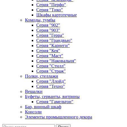
Серия "Перфо"
Серия "Тико"
Шкафы картотечные
Комоды, тумбы
Серия "902"
Серия "903"
Серия "Герра"
Серия "Грандвью"
Серия "Карнеги"
Серия "Кея"
Серия "Маст"
Серия "Наковальня"
Серия "Стилл"
Серия "Страж"
Полки, стеллажи
Серия "Ллойд"
Серия "Техно"
Вешалки
Буфеты, серванты, витрины
Серия "Гамельтон"
Бар, винный шкаф
Консоли
Элементы промышленного декора