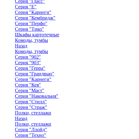
Серия "Гласс"
Серия "Е"
Серия "Карнеги"
Серия "Кембридж"
Серия "Перфо"
Серия "Тико"
Шкафы картотечные
Комоды, тумбы
Назад
Комоды, тумбы
Серия "902"
Серия "903"
Серия "Герра"
Серия "Грандвью"
Серия "Карнеги"
Серия "Кея"
Серия "Маст"
Серия "Наковальня"
Серия "Стилл"
Серия "Страж"
Полки, стеллажи
Назад
Полки, стеллажи
Серия "Ллойд"
Серия "Техно"