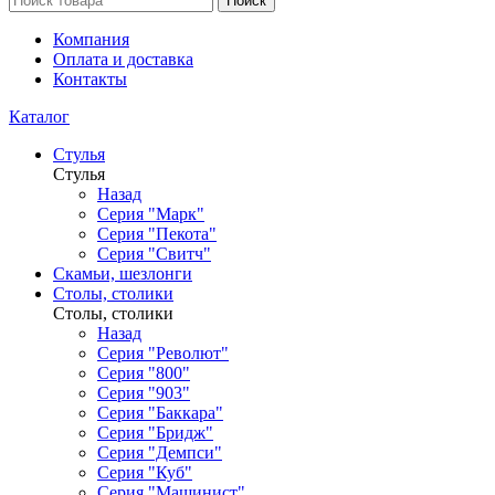
Поиск
Компания
Оплата и доставка
Контакты
Каталог
Стулья
Стулья
Назад
Серия "Марк"
Серия "Пекота"
Серия "Свитч"
Скамьи, шезлонги
Столы, столики
Столы, столики
Назад
Серия "Револют"
Серия "800"
Серия "903"
Серия "Баккара"
Серия "Бридж"
Серия "Демпси"
Серия "Куб"
Серия "Машинист"