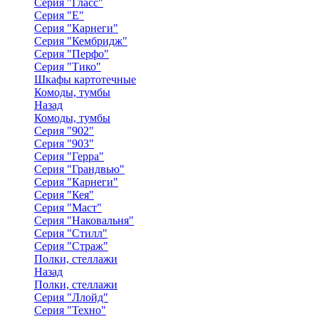
Серия "Гласс"
Серия "Е"
Серия "Карнеги"
Серия "Кембридж"
Серия "Перфо"
Серия "Тико"
Шкафы картотечные
Комоды, тумбы
Назад
Комоды, тумбы
Серия "902"
Серия "903"
Серия "Герра"
Серия "Грандвью"
Серия "Карнеги"
Серия "Кея"
Серия "Маст"
Серия "Наковальня"
Серия "Стилл"
Серия "Страж"
Полки, стеллажи
Назад
Полки, стеллажи
Серия "Ллойд"
Серия "Техно"