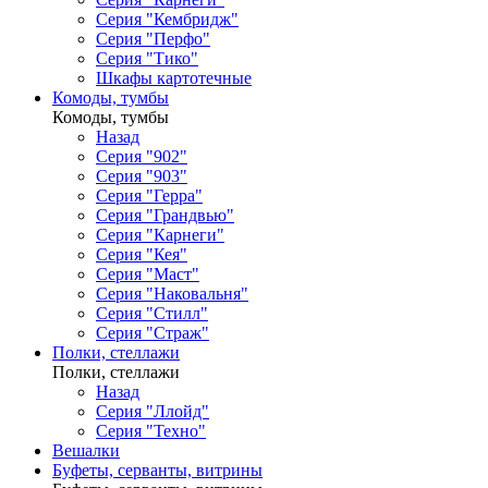
Серия "Кембридж"
Серия "Перфо"
Серия "Тико"
Шкафы картотечные
Комоды, тумбы
Комоды, тумбы
Назад
Серия "902"
Серия "903"
Серия "Герра"
Серия "Грандвью"
Серия "Карнеги"
Серия "Кея"
Серия "Маст"
Серия "Наковальня"
Серия "Стилл"
Серия "Страж"
Полки, стеллажи
Полки, стеллажи
Назад
Серия "Ллойд"
Серия "Техно"
Вешалки
Буфеты, серванты, витрины