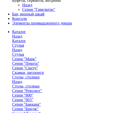
Буфеты, серванты, витрины
Назад
Серия "Гамельтон"
Бар, винный шкаф
Консоли
Элементы промышленного декора
Каталог
Назад
Каталог
Стулья
Назад
Стулья
Серия "Марк"
Серия "Пекота"
Серия "Свитч"
Скамьи, шезлонги
Столы, столики
Назад
Столы, столики
Серия "Револют"
Серия "800"
Серия "903"
Серия "Баккара"
Серия "Бридж"