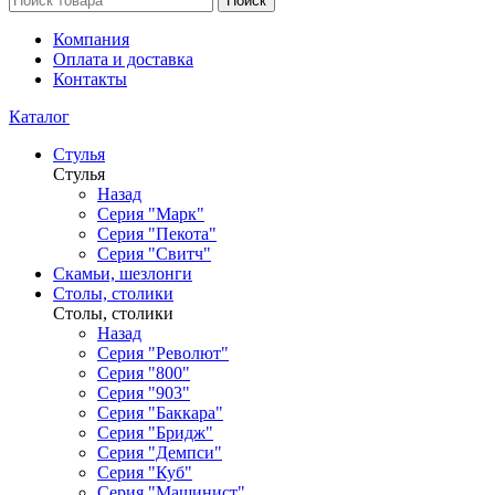
Поиск
Компания
Оплата и доставка
Контакты
Каталог
Стулья
Стулья
Назад
Серия "Марк"
Серия "Пекота"
Серия "Свитч"
Скамьи, шезлонги
Столы, столики
Столы, столики
Назад
Серия "Револют"
Серия "800"
Серия "903"
Серия "Баккара"
Серия "Бридж"
Серия "Демпси"
Серия "Куб"
Серия "Машинист"