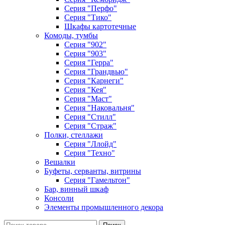
Серия "Перфо"
Серия "Тико"
Шкафы картотечные
Комоды, тумбы
Серия "902"
Серия "903"
Серия "Герра"
Серия "Грандвью"
Серия "Карнеги"
Серия "Кея"
Серия "Маст"
Серия "Наковальня"
Серия "Стилл"
Серия "Страж"
Полки, стеллажи
Серия "Ллойд"
Серия "Техно"
Вешалки
Буфеты, серванты, витрины
Серия "Гамельтон"
Бар, винный шкаф
Консоли
Элементы промышленного декора