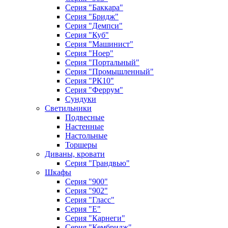
Серия "Баккара"
Серия "Бридж"
Серия "Демпси"
Серия "Куб"
Серия "Машинист"
Серия "Ноер"
Серия "Портальный"
Серия "Промышленный"
Серия "РК10"
Серия "Феррум"
Сундуки
Светильники
Подвесные
Настенные
Настольные
Торшеры
Диваны, кровати
Серия "Грандвью"
Шкафы
Серия "900"
Серия "902"
Серия "Гласс"
Серия "Е"
Серия "Карнеги"
Серия "Кембридж"