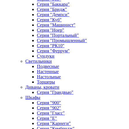
Серия "Баккара"
Серия "Бридж"
Серия "Демпси"
Серия "Куб"
Серия "Машинист"
Серия "Ноер"
Серия "Портальный"
Серия "Промышленный"
Серия "РК10"
Серия "Феррум"
Сундуки
Светильники
Подвесные
Настенные
Настольные
Торшеры
Диваны, кровати
Серия "Грандвью"
Шкафы
Серия "900"
Серия "902"
Серия "Гласс"
Серия "Е"
Серия "Карнеги"
Серия "Кембридж"