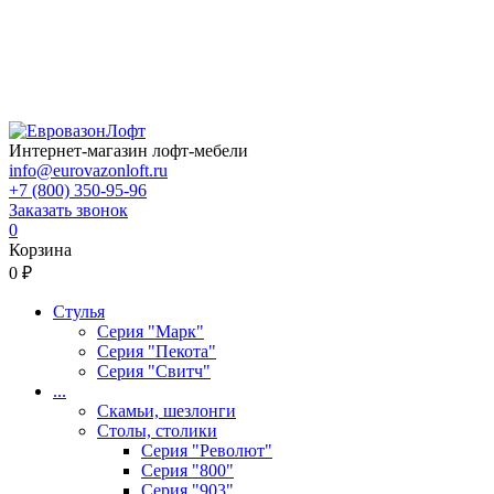
Интернет-магазин лофт-мебели
info@eurovazonloft.ru
+7 (800) 350-95-96
Заказать звонок
0
Корзина
0 ₽
Стулья
Серия "Марк"
Серия "Пекота"
Серия "Свитч"
...
Скамьи, шезлонги
Столы, столики
Серия "Револют"
Серия "800"
Серия "903"