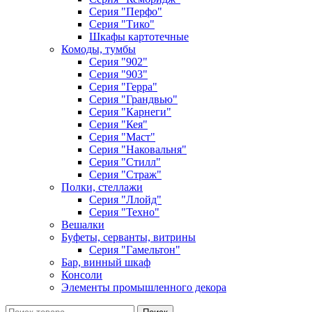
Серия "Перфо"
Серия "Тико"
Шкафы картотечные
Комоды, тумбы
Серия "902"
Серия "903"
Серия "Герра"
Серия "Грандвью"
Серия "Карнеги"
Серия "Кея"
Серия "Маст"
Серия "Наковальня"
Серия "Стилл"
Серия "Страж"
Полки, стеллажи
Серия "Ллойд"
Серия "Техно"
Вешалки
Буфеты, серванты, витрины
Серия "Гамельтон"
Бар, винный шкаф
Консоли
Элементы промышленного декора