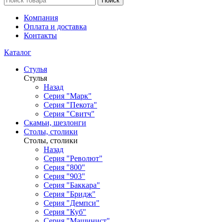
Поиск
Компания
Оплата и доставка
Контакты
Каталог
Стулья
Стулья
Назад
Серия "Марк"
Серия "Пекота"
Серия "Свитч"
Скамьи, шезлонги
Столы, столики
Столы, столики
Назад
Серия "Револют"
Серия "800"
Серия "903"
Серия "Баккара"
Серия "Бридж"
Серия "Демпси"
Серия "Куб"
Серия "Машинист"