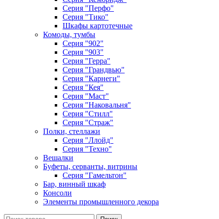
Серия "Перфо"
Серия "Тико"
Шкафы картотечные
Комоды, тумбы
Серия "902"
Серия "903"
Серия "Герра"
Серия "Грандвью"
Серия "Карнеги"
Серия "Кея"
Серия "Маст"
Серия "Наковальня"
Серия "Стилл"
Серия "Страж"
Полки, стеллажи
Серия "Ллойд"
Серия "Техно"
Вешалки
Буфеты, серванты, витрины
Серия "Гамельтон"
Бар, винный шкаф
Консоли
Элементы промышленного декора