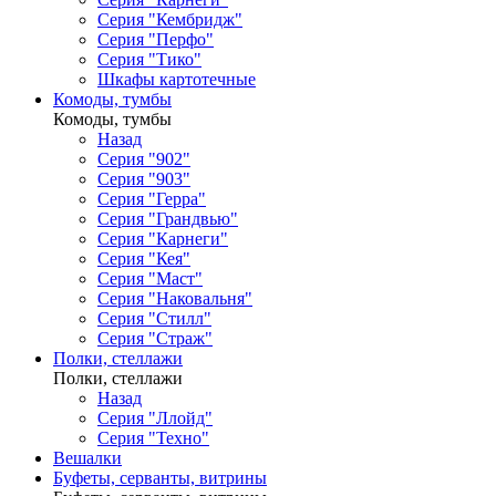
Серия "Кембридж"
Серия "Перфо"
Серия "Тико"
Шкафы картотечные
Комоды, тумбы
Комоды, тумбы
Назад
Серия "902"
Серия "903"
Серия "Герра"
Серия "Грандвью"
Серия "Карнеги"
Серия "Кея"
Серия "Маст"
Серия "Наковальня"
Серия "Стилл"
Серия "Страж"
Полки, стеллажи
Полки, стеллажи
Назад
Серия "Ллойд"
Серия "Техно"
Вешалки
Буфеты, серванты, витрины