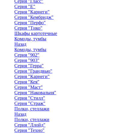
Серия "Гласс"
Серия "Е"
Серия "Карнеги"
Серия "Кембридж"
Серия "Перфо"
Серия "Тико"
Шкафы картотечные
Комоды, тумбы
Назад
Комоды, тумбы
Серия "902"
Серия "903"
Серия "Герра"
Серия "Грандвью"
Серия "Карнеги"
Серия "Кея"
Серия "Маст"
Серия "Наковальня"
Серия "Стилл"
Серия "Страж"
Полки, стеллажи
Назад
Полки, стеллажи
Серия "Ллойд"
Серия "Техно"