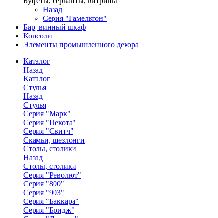
Буфеты, серванты, витрины
Назад
Серия "Гамельтон"
Бар, винный шкаф
Консоли
Элементы промышленного декора
Каталог
Назад
Каталог
Стулья
Назад
Стулья
Серия "Марк"
Серия "Пекота"
Серия "Свитч"
Скамьи, шезлонги
Столы, столики
Назад
Столы, столики
Серия "Револют"
Серия "800"
Серия "903"
Серия "Баккара"
Серия "Бридж"