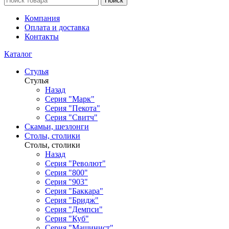
Поиск
Компания
Оплата и доставка
Контакты
Каталог
Стулья
Стулья
Назад
Серия "Марк"
Серия "Пекота"
Серия "Свитч"
Скамьи, шезлонги
Столы, столики
Столы, столики
Назад
Серия "Револют"
Серия "800"
Серия "903"
Серия "Баккара"
Серия "Бридж"
Серия "Демпси"
Серия "Куб"
Серия "Машинист"