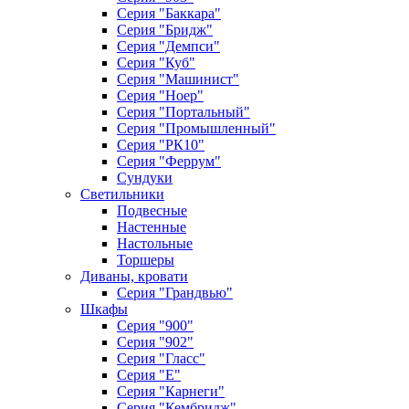
Серия "Баккара"
Серия "Бридж"
Серия "Демпси"
Серия "Куб"
Серия "Машинист"
Серия "Ноер"
Серия "Портальный"
Серия "Промышленный"
Серия "РК10"
Серия "Феррум"
Сундуки
Светильники
Подвесные
Настенные
Настольные
Торшеры
Диваны, кровати
Серия "Грандвью"
Шкафы
Серия "900"
Серия "902"
Серия "Гласс"
Серия "Е"
Серия "Карнеги"
Серия "Кембридж"