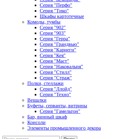
Серия "Перфо"
Серия "Тико"
Шкафы картотечные
Комоды, тумбы
Серия "902"
Серия "903"
Серия "Герра"
Серия "Грандвью"
Серия "Карнеги"
Серия "Кея"
Серия "Маст"
Серия "Наковальня"
Серия "Стилл"
Серия "Страж"
Полки, стеллажи
Серия "Ллойд"
Серия "Техно"
Вешалки
Буфеты, серванты, витрины
Серия "Гамельтон"
Бар, винный шкаф
Консоли
Элементы промышленного декора