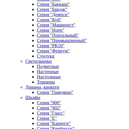
Серия "Баккара"
Серия "Бридж"
Серия "Демпси"
Серия "Куб"
Серия "Машинист"
Серия "Ноер"
Серия "Портальный"
Серия "Промышленный"
Серия "РК10"
Серия "Феррум"
Сундуки
Светильники
Подвесные
Настенные
Настольные
Торшеры
Диваны, кровати
Серия "Грандвью"
Шкафы
Серия "900"
Серия "902"
Серия "Гласс"
Серия "Е"
Серия "Карнеги"
Серия "Кембридж"