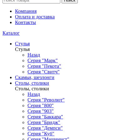
Поиск
Компания
Оплата и доставка
Контакты
Каталог
Стулья
Стулья
Назад
Серия "Марк"
Серия "Пекота"
Серия "Свитч"
Скамьи, шезлонги
Столы, столики
Столы, столики
Назад
Серия "Револют"
Серия "800"
Серия "903"
Серия "Баккара"
Серия "Бридж"
Серия "Демпси"
Серия "Куб"
Серия "Машинист"