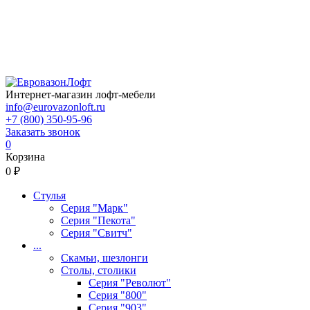
Интернет-магазин лофт-мебели
info@eurovazonloft.ru
+7 (800) 350-95-96
Заказать звонок
0
Корзина
0 ₽
Стулья
Серия "Марк"
Серия "Пекота"
Серия "Свитч"
...
Скамьи, шезлонги
Столы, столики
Серия "Револют"
Серия "800"
Серия "903"