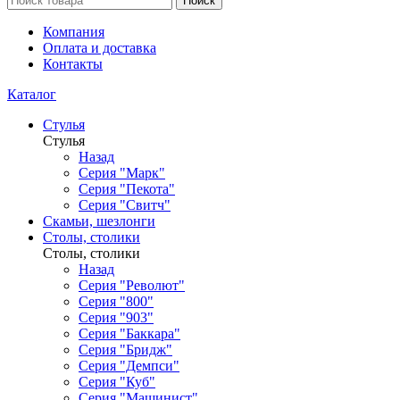
Поиск
Компания
Оплата и доставка
Контакты
Каталог
Стулья
Стулья
Назад
Серия "Марк"
Серия "Пекота"
Серия "Свитч"
Скамьи, шезлонги
Столы, столики
Столы, столики
Назад
Серия "Револют"
Серия "800"
Серия "903"
Серия "Баккара"
Серия "Бридж"
Серия "Демпси"
Серия "Куб"
Серия "Машинист"