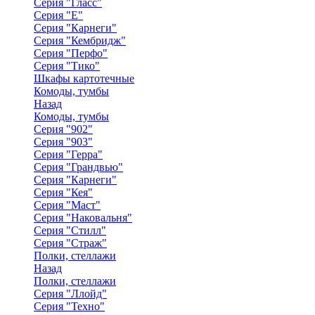
Серия "Гласс"
Серия "Е"
Серия "Карнеги"
Серия "Кембридж"
Серия "Перфо"
Серия "Тико"
Шкафы картотечные
Комоды, тумбы
Назад
Комоды, тумбы
Серия "902"
Серия "903"
Серия "Герра"
Серия "Грандвью"
Серия "Карнеги"
Серия "Кея"
Серия "Маст"
Серия "Наковальня"
Серия "Стилл"
Серия "Страж"
Полки, стеллажи
Назад
Полки, стеллажи
Серия "Ллойд"
Серия "Техно"