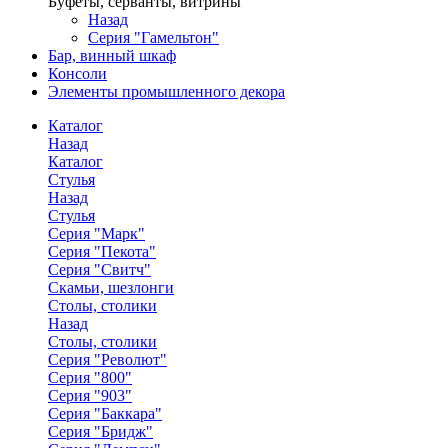
Буфеты, серванты, витрины
Назад
Серия "Гамельтон"
Бар, винный шкаф
Консоли
Элементы промышленного декора
Каталог
Назад
Каталог
Стулья
Назад
Стулья
Серия "Марк"
Серия "Пекота"
Серия "Свитч"
Скамьи, шезлонги
Столы, столики
Назад
Столы, столики
Серия "Револют"
Серия "800"
Серия "903"
Серия "Баккара"
Серия "Бридж"