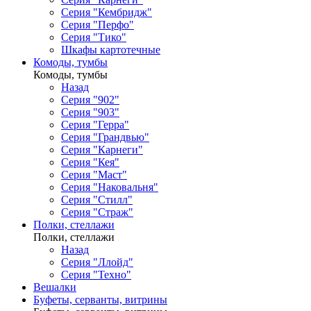
Серия "Кембридж"
Серия "Перфо"
Серия "Тико"
Шкафы картотечные
Комоды, тумбы
Комоды, тумбы
Назад
Серия "902"
Серия "903"
Серия "Герра"
Серия "Грандвью"
Серия "Карнеги"
Серия "Кея"
Серия "Маст"
Серия "Наковальня"
Серия "Стилл"
Серия "Страж"
Полки, стеллажи
Полки, стеллажи
Назад
Серия "Ллойд"
Серия "Техно"
Вешалки
Буфеты, серванты, витрины