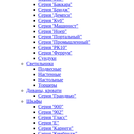
Серия "Баккара"
Серия "Бридж"
Серия "Демпси"
Серия "Куб"
Серия "Машинист"
Серия "Ноер"
Серия "Портальный"
Серия "Промышленный"
Серия "РК10"
Серия "Феррум"
Сундуки
Светильники
Подвесные
Настенные
Настольные
Торшеры
Диваны, кровати
Серия "Грандвью"
Шкафы
Серия "900"
Серия "902"
Серия "Гласс"
Серия "Е"
Серия "Карнеги"
Серия "Кембридж"