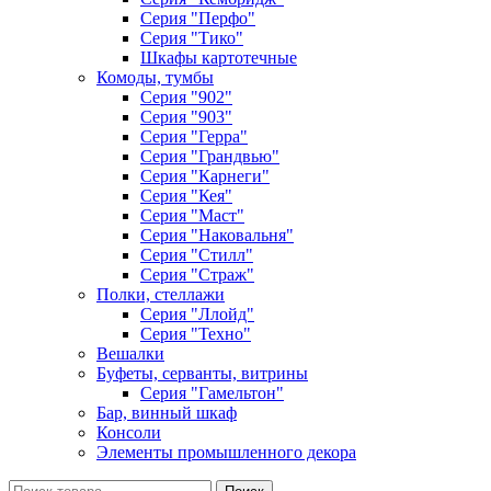
Серия "Перфо"
Серия "Тико"
Шкафы картотечные
Комоды, тумбы
Серия "902"
Серия "903"
Серия "Герра"
Серия "Грандвью"
Серия "Карнеги"
Серия "Кея"
Серия "Маст"
Серия "Наковальня"
Серия "Стилл"
Серия "Страж"
Полки, стеллажи
Серия "Ллойд"
Серия "Техно"
Вешалки
Буфеты, серванты, витрины
Серия "Гамельтон"
Бар, винный шкаф
Консоли
Элементы промышленного декора