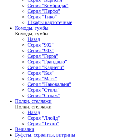
Серия "Кембридж"
Серия "Перфо"
Серия "Тико"
Шкафы картотечные
Комоды, тумбы
Комоды, тумбы
Назад
Серия "902"
Серия "903"
Серия "Герра"
Серия "Грандвью"
Серия "Карнеги"
Серия "Кея"
Серия "Маст"
Серия "Наковальня"
Серия "Стилл"
Серия "Страж"
Полки, стеллажи
Полки, стеллажи
Назад
Серия "Ллойд"
Серия "Техно"
Вешалки
Буфеты, серванты, витрины