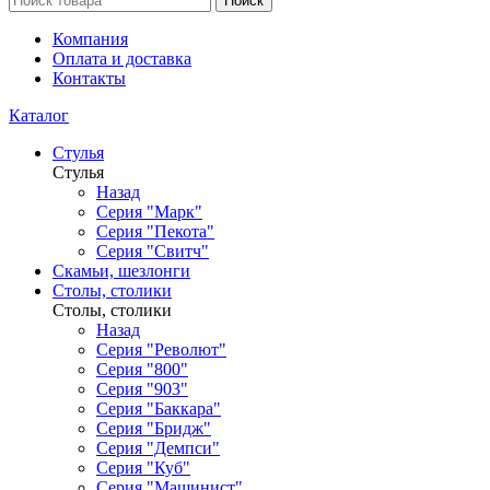
Поиск
Компания
Оплата и доставка
Контакты
Каталог
Стулья
Стулья
Назад
Серия "Марк"
Серия "Пекота"
Серия "Свитч"
Скамьи, шезлонги
Столы, столики
Столы, столики
Назад
Серия "Револют"
Серия "800"
Серия "903"
Серия "Баккара"
Серия "Бридж"
Серия "Демпси"
Серия "Куб"
Серия "Машинист"