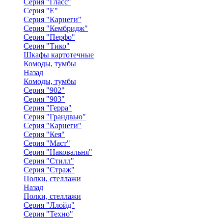
Серия "Гласс"
Серия "Е"
Серия "Карнеги"
Серия "Кембридж"
Серия "Перфо"
Серия "Тико"
Шкафы картотечные
Комоды, тумбы
Назад
Комоды, тумбы
Серия "902"
Серия "903"
Серия "Герра"
Серия "Грандвью"
Серия "Карнеги"
Серия "Кея"
Серия "Маст"
Серия "Наковальня"
Серия "Стилл"
Серия "Страж"
Полки, стеллажи
Назад
Полки, стеллажи
Серия "Ллойд"
Серия "Техно"