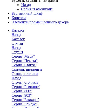
Буфеты, серванты, витрины
Назад
Серия "Гамельтон"
Бар, винный шкаф
Консоли
Элементы промышленного декора
Каталог
Назад
Каталог
Стулья
Назад
Стулья
Серия "Марк"
Серия "Пекота"
Серия "Свитч"
Скамьи, шезлонги
Столы, столики
Назад
Столы, столики
Серия "Револют"
Серия "800"
Серия "903"
Серия "Баккара"
Серия "Бридж"