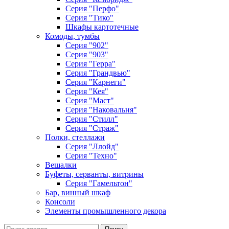
Серия "Перфо"
Серия "Тико"
Шкафы картотечные
Комоды, тумбы
Серия "902"
Серия "903"
Серия "Герра"
Серия "Грандвью"
Серия "Карнеги"
Серия "Кея"
Серия "Маст"
Серия "Наковальня"
Серия "Стилл"
Серия "Страж"
Полки, стеллажи
Серия "Ллойд"
Серия "Техно"
Вешалки
Буфеты, серванты, витрины
Серия "Гамельтон"
Бар, винный шкаф
Консоли
Элементы промышленного декора