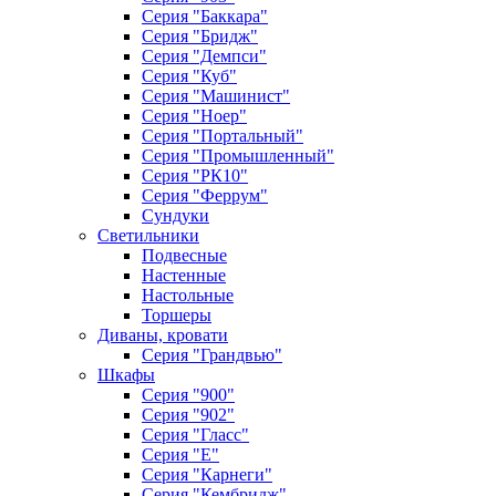
Серия "Баккара"
Серия "Бридж"
Серия "Демпси"
Серия "Куб"
Серия "Машинист"
Серия "Ноер"
Серия "Портальный"
Серия "Промышленный"
Серия "РК10"
Серия "Феррум"
Сундуки
Светильники
Подвесные
Настенные
Настольные
Торшеры
Диваны, кровати
Серия "Грандвью"
Шкафы
Серия "900"
Серия "902"
Серия "Гласс"
Серия "Е"
Серия "Карнеги"
Серия "Кембридж"