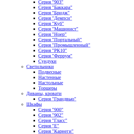
Серия "903"
Серия "Баккара"
Серия "Бридж"
Серия "Демпси"
Серия "Куб"
Серия "Машинист"
Серия "Ноер"
Серия "Портальный"
Серия "Промышленный"
Серия "РК10"
Серия "Феррум"
Сундуки
Светильники
Подвесные
Настенные
Настольные
Торшеры
Диваны, кровати
Серия "Грандвью"
Шкафы
Серия "900"
Серия "902"
Серия "Гласс"
Серия "Е"
Серия "Карнеги"