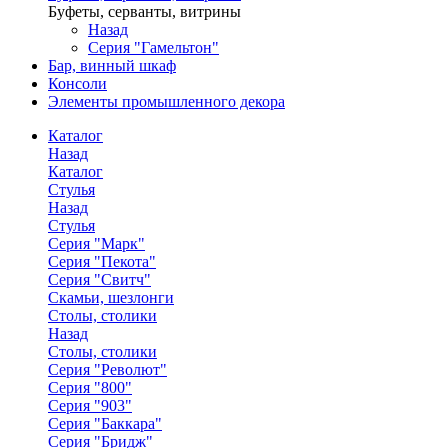
Буфеты, серванты, витрины
Назад
Серия "Гамельтон"
Бар, винный шкаф
Консоли
Элементы промышленного декора
Каталог
Назад
Каталог
Стулья
Назад
Стулья
Серия "Марк"
Серия "Пекота"
Серия "Свитч"
Скамьи, шезлонги
Столы, столики
Назад
Столы, столики
Серия "Револют"
Серия "800"
Серия "903"
Серия "Баккара"
Серия "Бридж"