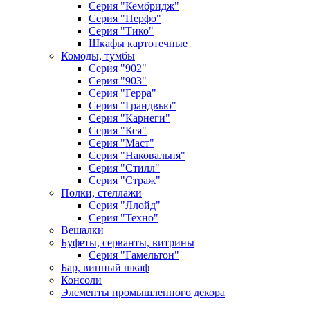
Серия "Кембридж"
Серия "Перфо"
Серия "Тико"
Шкафы картотечные
Комоды, тумбы
Серия "902"
Серия "903"
Серия "Герра"
Серия "Грандвью"
Серия "Карнеги"
Серия "Кея"
Серия "Маст"
Серия "Наковальня"
Серия "Стилл"
Серия "Страж"
Полки, стеллажи
Серия "Ллойд"
Серия "Техно"
Вешалки
Буфеты, серванты, витрины
Серия "Гамельтон"
Бар, винный шкаф
Консоли
Элементы промышленного декора