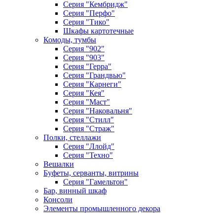
Серия "Кембридж"
Серия "Перфо"
Серия "Тико"
Шкафы картотечные
Комоды, тумбы
Серия "902"
Серия "903"
Серия "Герра"
Серия "Грандвью"
Серия "Карнеги"
Серия "Кея"
Серия "Маст"
Серия "Наковальня"
Серия "Стилл"
Серия "Страж"
Полки, стеллажи
Серия "Ллойд"
Серия "Техно"
Вешалки
Буфеты, серванты, витрины
Серия "Гамельтон"
Бар, винный шкаф
Консоли
Элементы промышленного декора