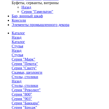
Буфеты, серванты, витрины
Назад
Серия "Гамельтон"
Бар, винный шкаф
Консоли
Элементы промышленного декора
Каталог
Назад
Каталог
Стулья
Назад
Стулья
Серия "Марк"
Серия "Пекота"
Серия "Свитч"
Скамьи, шезлонги
Столы, столики
Назад
Столы, столики
Серия "Револют"
Серия "800"
Серия "903"
Серия "Баккара"
Серия "Бридж"