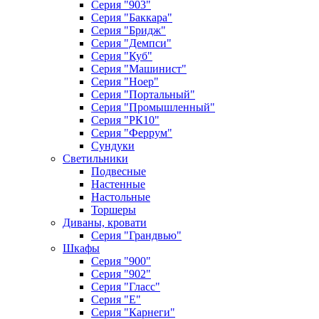
Серия "903"
Серия "Баккара"
Серия "Бридж"
Серия "Демпси"
Серия "Куб"
Серия "Машинист"
Серия "Ноер"
Серия "Портальный"
Серия "Промышленный"
Серия "РК10"
Серия "Феррум"
Сундуки
Светильники
Подвесные
Настенные
Настольные
Торшеры
Диваны, кровати
Серия "Грандвью"
Шкафы
Серия "900"
Серия "902"
Серия "Гласс"
Серия "Е"
Серия "Карнеги"