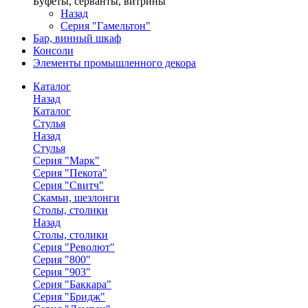
Буфеты, серванты, витрины
Назад
Серия "Гамельтон"
Бар, винный шкаф
Консоли
Элементы промышленного декора
Каталог
Назад
Каталог
Стулья
Назад
Стулья
Серия "Марк"
Серия "Пекота"
Серия "Свитч"
Скамьи, шезлонги
Столы, столики
Назад
Столы, столики
Серия "Револют"
Серия "800"
Серия "903"
Серия "Баккара"
Серия "Бридж"