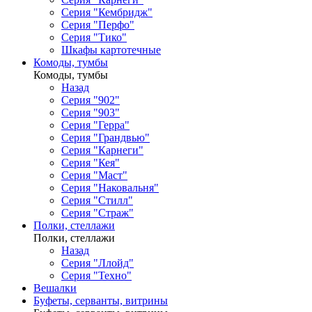
Серия "Кембридж"
Серия "Перфо"
Серия "Тико"
Шкафы картотечные
Комоды, тумбы
Комоды, тумбы
Назад
Серия "902"
Серия "903"
Серия "Герра"
Серия "Грандвью"
Серия "Карнеги"
Серия "Кея"
Серия "Маст"
Серия "Наковальня"
Серия "Стилл"
Серия "Страж"
Полки, стеллажи
Полки, стеллажи
Назад
Серия "Ллойд"
Серия "Техно"
Вешалки
Буфеты, серванты, витрины