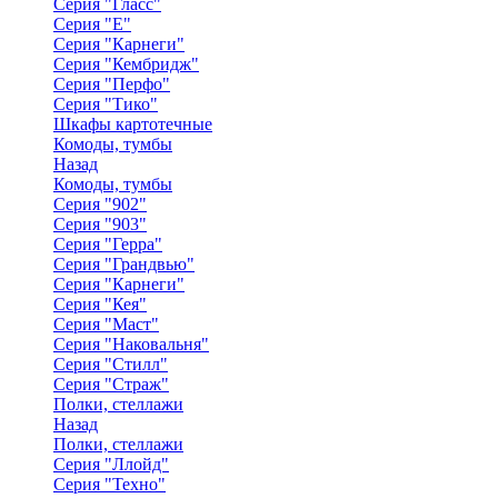
Серия "Гласс"
Серия "Е"
Серия "Карнеги"
Серия "Кембридж"
Серия "Перфо"
Серия "Тико"
Шкафы картотечные
Комоды, тумбы
Назад
Комоды, тумбы
Серия "902"
Серия "903"
Серия "Герра"
Серия "Грандвью"
Серия "Карнеги"
Серия "Кея"
Серия "Маст"
Серия "Наковальня"
Серия "Стилл"
Серия "Страж"
Полки, стеллажи
Назад
Полки, стеллажи
Серия "Ллойд"
Серия "Техно"