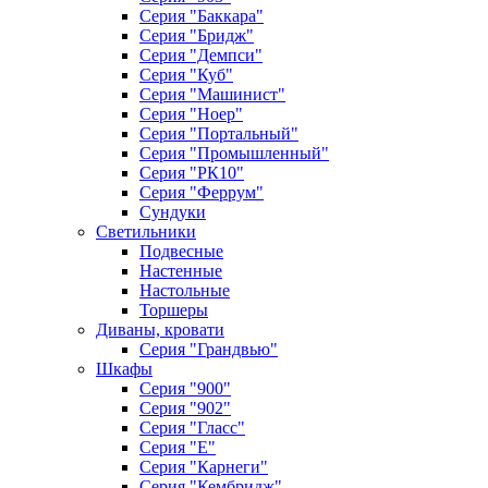
Серия "Баккара"
Серия "Бридж"
Серия "Демпси"
Серия "Куб"
Серия "Машинист"
Серия "Ноер"
Серия "Портальный"
Серия "Промышленный"
Серия "РК10"
Серия "Феррум"
Сундуки
Светильники
Подвесные
Настенные
Настольные
Торшеры
Диваны, кровати
Серия "Грандвью"
Шкафы
Серия "900"
Серия "902"
Серия "Гласс"
Серия "Е"
Серия "Карнеги"
Серия "Кембридж"