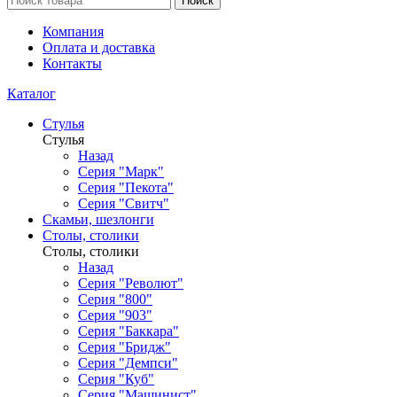
Поиск
Компания
Оплата и доставка
Контакты
Каталог
Стулья
Стулья
Назад
Серия "Марк"
Серия "Пекота"
Серия "Свитч"
Скамьи, шезлонги
Столы, столики
Столы, столики
Назад
Серия "Револют"
Серия "800"
Серия "903"
Серия "Баккара"
Серия "Бридж"
Серия "Демпси"
Серия "Куб"
Серия "Машинист"