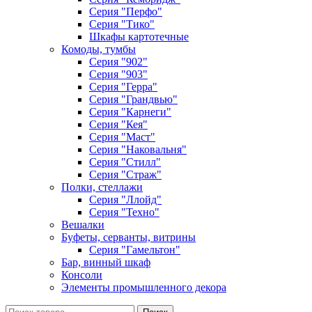
Серия "Перфо"
Серия "Тико"
Шкафы картотечные
Комоды, тумбы
Серия "902"
Серия "903"
Серия "Герра"
Серия "Грандвью"
Серия "Карнеги"
Серия "Кея"
Серия "Маст"
Серия "Наковальня"
Серия "Стилл"
Серия "Страж"
Полки, стеллажи
Серия "Ллойд"
Серия "Техно"
Вешалки
Буфеты, серванты, витрины
Серия "Гамельтон"
Бар, винный шкаф
Консоли
Элементы промышленного декора