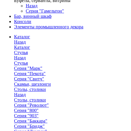
Буфеты, серванты, витрины
Назад
Серия "Гамельтон"
Бар, винный шкаф
Консоли
Элементы промышленного декора
Каталог
Назад
Каталог
Стулья
Назад
Стулья
Серия "Марк"
Серия "Пекота"
Серия "Свитч"
Скамьи, шезлонги
Столы, столики
Назад
Столы, столики
Серия "Револют"
Серия "800"
Серия "903"
Серия "Баккара"
Серия "Бридж"