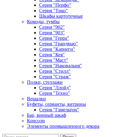
Серия "Перфо"
Серия "Тико"
Шкафы картотечные
Комоды, тумбы
Серия "902"
Серия "903"
Серия "Герра"
Серия "Грандвью"
Серия "Карнеги"
Серия "Кея"
Серия "Маст"
Серия "Наковальня"
Серия "Стилл"
Серия "Страж"
Полки, стеллажи
Серия "Ллойд"
Серия "Техно"
Вешалки
Буфеты, серванты, витрины
Серия "Гамельтон"
Бар, винный шкаф
Консоли
Элементы промышленного декора