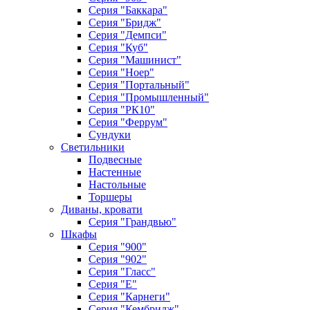
Серия "Баккара"
Серия "Бридж"
Серия "Демпси"
Серия "Куб"
Серия "Машинист"
Серия "Ноер"
Серия "Портальный"
Серия "Промышленный"
Серия "РК10"
Серия "Феррум"
Сундуки
Светильники
Подвесные
Настенные
Настольные
Торшеры
Диваны, кровати
Серия "Грандвью"
Шкафы
Серия "900"
Серия "902"
Серия "Гласс"
Серия "Е"
Серия "Карнеги"
Серия "Кембридж"