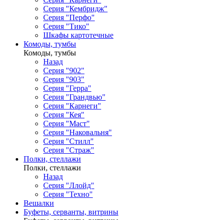
Серия "Кембридж"
Серия "Перфо"
Серия "Тико"
Шкафы картотечные
Комоды, тумбы
Комоды, тумбы
Назад
Серия "902"
Серия "903"
Серия "Герра"
Серия "Грандвью"
Серия "Карнеги"
Серия "Кея"
Серия "Маст"
Серия "Наковальня"
Серия "Стилл"
Серия "Страж"
Полки, стеллажи
Полки, стеллажи
Назад
Серия "Ллойд"
Серия "Техно"
Вешалки
Буфеты, серванты, витрины