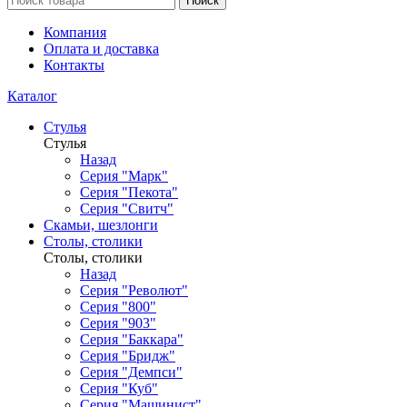
Поиск
Компания
Оплата и доставка
Контакты
Каталог
Стулья
Стулья
Назад
Серия "Марк"
Серия "Пекота"
Серия "Свитч"
Скамьи, шезлонги
Столы, столики
Столы, столики
Назад
Серия "Револют"
Серия "800"
Серия "903"
Серия "Баккара"
Серия "Бридж"
Серия "Демпси"
Серия "Куб"
Серия "Машинист"