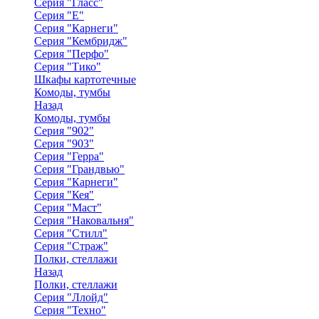
Серия "Гласс"
Серия "Е"
Серия "Карнеги"
Серия "Кембридж"
Серия "Перфо"
Серия "Тико"
Шкафы картотечные
Комоды, тумбы
Назад
Комоды, тумбы
Серия "902"
Серия "903"
Серия "Герра"
Серия "Грандвью"
Серия "Карнеги"
Серия "Кея"
Серия "Маст"
Серия "Наковальня"
Серия "Стилл"
Серия "Страж"
Полки, стеллажи
Назад
Полки, стеллажи
Серия "Ллойд"
Серия "Техно"