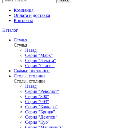
Поиск
Компания
Оплата и доставка
Контакты
Каталог
Стулья
Стулья
Назад
Серия "Марк"
Серия "Пекота"
Серия "Свитч"
Скамьи, шезлонги
Столы, столики
Столы, столики
Назад
Серия "Револют"
Серия "800"
Серия "903"
Серия "Баккара"
Серия "Бридж"
Серия "Демпси"
Серия "Куб"
Серия "Машинист"