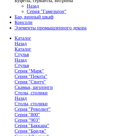
Буфеты, серванты, витрины
Назад
Серия "Гамельтон"
Бар, винный шкаф
Консоли
Элементы промышленного декора
Каталог
Назад
Каталог
Стулья
Назад
Стулья
Серия "Марк"
Серия "Пекота"
Серия "Свитч"
Скамьи, шезлонги
Столы, столики
Назад
Столы, столики
Серия "Револют"
Серия "800"
Серия "903"
Серия "Баккара"
Серия "Бридж"