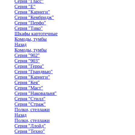
Серия "Гласс"
Серия "Е"
Серия "Карнеги"
Серия "Кембридж"
Серия "Перфо"
Серия "Тико"
Шкафы картотечные
Комоды, тумбы
Назад
Комоды, тумбы
Серия "902"
Серия "903"
Серия "Герра"
Серия "Грандвью"
Серия "Карнеги"
Серия "Кея"
Серия "Маст"
Серия "Наковальня"
Серия "Стилл"
Серия "Страж"
Полки, стеллажи
Назад
Полки, стеллажи
Серия "Ллойд"
Серия "Техно"