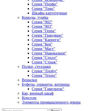
Серия "Перфо"
Серия "Тико"
Шкафы картотечные
Комоды, тумбы
Серия "902"
Серия "903"
Серия "Герра"
Серия "Грандвью"
Серия "Карнеги"
Серия "Кея"
Серия "Маст"
Серия "Наковальня"
Серия "Стилл"
Серия "Страж"
Полки, стеллажи
Серия "Ллойд"
Серия "Техно"
Вешалки
Буфеты, серванты, витрины
Серия "Гамельтон"
Бар, винный шкаф
Консоли
Элементы промышленного декора