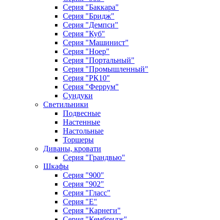
Серия "Баккара"
Серия "Бридж"
Серия "Демпси"
Серия "Куб"
Серия "Машинист"
Серия "Ноер"
Серия "Портальный"
Серия "Промышленный"
Серия "РК10"
Серия "Феррум"
Сундуки
Светильники
Подвесные
Настенные
Настольные
Торшеры
Диваны, кровати
Серия "Грандвью"
Шкафы
Серия "900"
Серия "902"
Серия "Гласс"
Серия "Е"
Серия "Карнеги"
Серия "Кембридж"