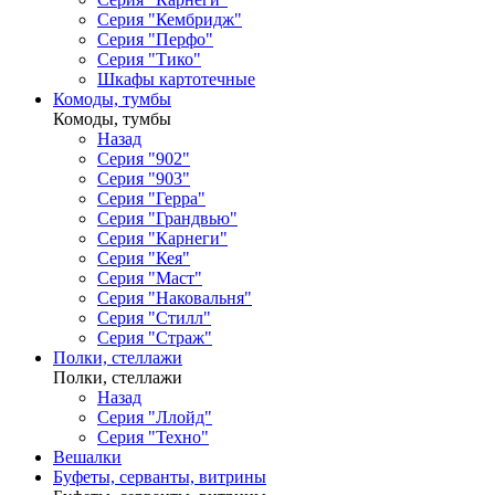
Серия "Кембридж"
Серия "Перфо"
Серия "Тико"
Шкафы картотечные
Комоды, тумбы
Комоды, тумбы
Назад
Серия "902"
Серия "903"
Серия "Герра"
Серия "Грандвью"
Серия "Карнеги"
Серия "Кея"
Серия "Маст"
Серия "Наковальня"
Серия "Стилл"
Серия "Страж"
Полки, стеллажи
Полки, стеллажи
Назад
Серия "Ллойд"
Серия "Техно"
Вешалки
Буфеты, серванты, витрины