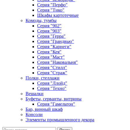
Серия "Перфо"
Серия "Тико"
Шкафы картотечные
Комоды, тумбы
Серия "902"
Серия "903"
Серия "Герра"
Серия "Грандвью"
Серия "Карнеги"
Серия "Кея"
Серия "Маст"
Серия "Наковальня"
Серия "Стилл"
Серия "Страж"
Полки, стеллажи
Серия "Ллойд"
Серия "Техно"
Вешалки
Буфеты, серванты, витрины
Серия "Гамельтон"
Бар, винный шкаф
Консоли
Элементы промышленного декора