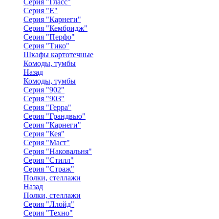
Серия "Гласс"
Серия "Е"
Серия "Карнеги"
Серия "Кембридж"
Серия "Перфо"
Серия "Тико"
Шкафы картотечные
Комоды, тумбы
Назад
Комоды, тумбы
Серия "902"
Серия "903"
Серия "Герра"
Серия "Грандвью"
Серия "Карнеги"
Серия "Кея"
Серия "Маст"
Серия "Наковальня"
Серия "Стилл"
Серия "Страж"
Полки, стеллажи
Назад
Полки, стеллажи
Серия "Ллойд"
Серия "Техно"