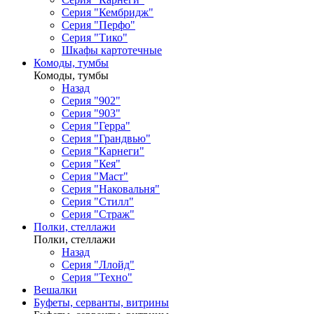
Серия "Кембридж"
Серия "Перфо"
Серия "Тико"
Шкафы картотечные
Комоды, тумбы
Комоды, тумбы
Назад
Серия "902"
Серия "903"
Серия "Герра"
Серия "Грандвью"
Серия "Карнеги"
Серия "Кея"
Серия "Маст"
Серия "Наковальня"
Серия "Стилл"
Серия "Страж"
Полки, стеллажи
Полки, стеллажи
Назад
Серия "Ллойд"
Серия "Техно"
Вешалки
Буфеты, серванты, витрины