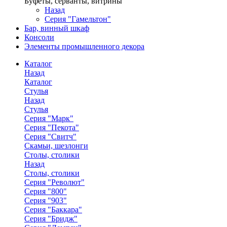
Буфеты, серванты, витрины
Назад
Серия "Гамельтон"
Бар, винный шкаф
Консоли
Элементы промышленного декора
Каталог
Назад
Каталог
Стулья
Назад
Стулья
Серия "Марк"
Серия "Пекота"
Серия "Свитч"
Скамьи, шезлонги
Столы, столики
Назад
Столы, столики
Серия "Револют"
Серия "800"
Серия "903"
Серия "Баккара"
Серия "Бридж"