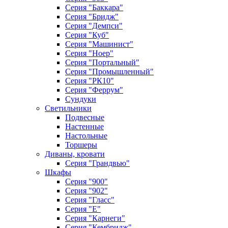
Серия "Баккара"
Серия "Бридж"
Серия "Демпси"
Серия "Куб"
Серия "Машинист"
Серия "Ноер"
Серия "Портальный"
Серия "Промышленный"
Серия "РК10"
Серия "Феррум"
Сундуки
Светильники
Подвесные
Настенные
Настольные
Торшеры
Диваны, кровати
Серия "Грандвью"
Шкафы
Серия "900"
Серия "902"
Серия "Гласс"
Серия "Е"
Серия "Карнеги"
Серия "Кембридж"