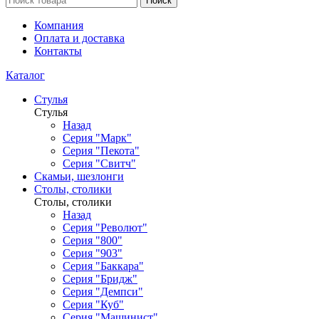
Поиск
Компания
Оплата и доставка
Контакты
Каталог
Стулья
Стулья
Назад
Серия "Марк"
Серия "Пекота"
Серия "Свитч"
Скамьи, шезлонги
Столы, столики
Столы, столики
Назад
Серия "Револют"
Серия "800"
Серия "903"
Серия "Баккара"
Серия "Бридж"
Серия "Демпси"
Серия "Куб"
Серия "Машинист"