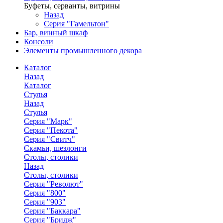
Буфеты, серванты, витрины
Назад
Серия "Гамельтон"
Бар, винный шкаф
Консоли
Элементы промышленного декора
Каталог
Назад
Каталог
Стулья
Назад
Стулья
Серия "Марк"
Серия "Пекота"
Серия "Свитч"
Скамьи, шезлонги
Столы, столики
Назад
Столы, столики
Серия "Револют"
Серия "800"
Серия "903"
Серия "Баккара"
Серия "Бридж"