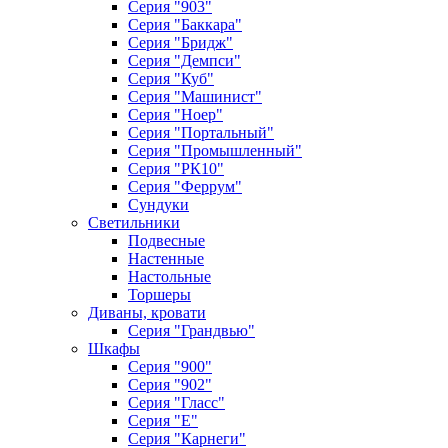
Серия "903"
Серия "Баккара"
Серия "Бридж"
Серия "Демпси"
Серия "Куб"
Серия "Машинист"
Серия "Ноер"
Серия "Портальный"
Серия "Промышленный"
Серия "РК10"
Серия "Феррум"
Сундуки
Светильники
Подвесные
Настенные
Настольные
Торшеры
Диваны, кровати
Серия "Грандвью"
Шкафы
Серия "900"
Серия "902"
Серия "Гласс"
Серия "Е"
Серия "Карнеги"