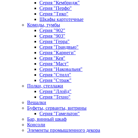
Серия "Кембридж"
Серия "Перфо"
Серия "Тико"
Шкафы картотечные
Комоды, тумбы
Серия "902"
Серия "903"
Серия "Герра"
Серия "Грандвью"
Серия "Карнеги"
Серия "Кея"
Серия "Маст"
Серия "Наковальня"
Серия "Стилл"
Серия "Страж"
Полки, стеллажи
Серия "Ллойд"
Серия "Техно"
Вешалки
Буфеты, серванты, витрины
Серия "Гамельтон"
Бар, винный шкаф
Консоли
Элементы промышленного декора