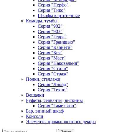
Серия "Перфо"
Серия "Тико"
Шкафы картотечные
Комоды, тумбы
Серия "902"
Серия "903"
Серия "Герра"
Серия "Грандвью"
Серия "Карнеги"
Серия "Кея"
Серия "Маст"
Серия "Наковальня"
Серия "Стилл"
Серия "Страж"
Полки, стеллажи
Серия "Ллойд"
Серия "Техно"
Вешалки
Буфеты, серванты, витрины
Серия "Гамельтон"
Бар, винный шкаф
Консоли
Элементы промышленного декора