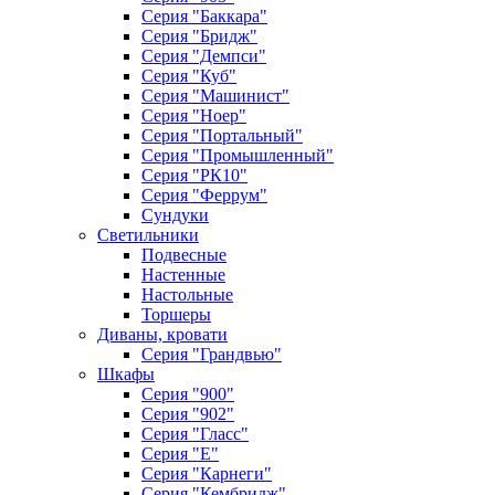
Серия "Баккара"
Серия "Бридж"
Серия "Демпси"
Серия "Куб"
Серия "Машинист"
Серия "Ноер"
Серия "Портальный"
Серия "Промышленный"
Серия "РК10"
Серия "Феррум"
Сундуки
Светильники
Подвесные
Настенные
Настольные
Торшеры
Диваны, кровати
Серия "Грандвью"
Шкафы
Серия "900"
Серия "902"
Серия "Гласс"
Серия "Е"
Серия "Карнеги"
Серия "Кембридж"