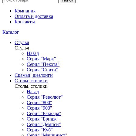
Поиск
Компания
Оплата и доставка
Контакты
Каталог
Стулья
Стулья
Назад
Серия "Марк"
Серия "Пекота"
Серия "Свитч"
Скамьи, шезлонги
Столы, столики
Столы, столики
Назад
Серия "Револют"
Серия "800"
Серия "903"
Серия "Баккара"
Серия "Бридж"
Серия "Демпси"
Серия "Куб"
Серия "Машинист"