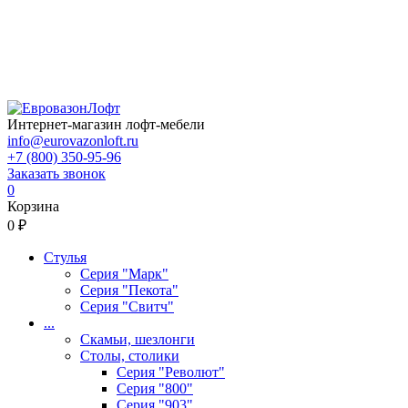
Интернет-магазин лофт-мебели
info@eurovazonloft.ru
+7 (800) 350-95-96
Заказать звонок
0
Корзина
0 ₽
Стулья
Серия "Марк"
Серия "Пекота"
Серия "Свитч"
...
Скамьи, шезлонги
Столы, столики
Серия "Револют"
Серия "800"
Серия "903"