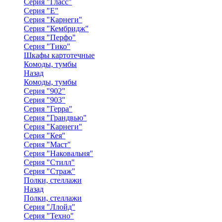
Серия "Гласс"
Серия "Е"
Серия "Карнеги"
Серия "Кембридж"
Серия "Перфо"
Серия "Тико"
Шкафы картотечные
Комоды, тумбы
Назад
Комоды, тумбы
Серия "902"
Серия "903"
Серия "Герра"
Серия "Грандвью"
Серия "Карнеги"
Серия "Кея"
Серия "Маст"
Серия "Наковальня"
Серия "Стилл"
Серия "Страж"
Полки, стеллажи
Назад
Полки, стеллажи
Серия "Ллойд"
Серия "Техно"