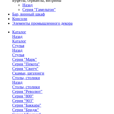
Буфеты, серванты, витрины
Назад
Серия "Гамельтон"
Бар, винный шкаф
Консоли
Элементы промышленного декора
Каталог
Назад
Каталог
Стулья
Назад
Стулья
Серия "Марк"
Серия "Пекота"
Серия "Свитч"
Скамьи, шезлонги
Столы, столики
Назад
Столы, столики
Серия "Револют"
Серия "800"
Серия "903"
Серия "Баккара"
Серия "Бридж"