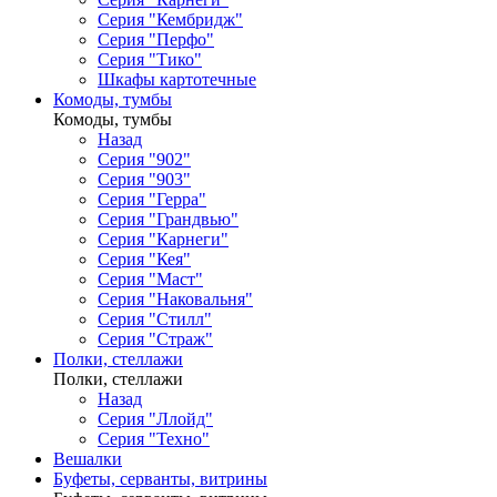
Серия "Кембридж"
Серия "Перфо"
Серия "Тико"
Шкафы картотечные
Комоды, тумбы
Комоды, тумбы
Назад
Серия "902"
Серия "903"
Серия "Герра"
Серия "Грандвью"
Серия "Карнеги"
Серия "Кея"
Серия "Маст"
Серия "Наковальня"
Серия "Стилл"
Серия "Страж"
Полки, стеллажи
Полки, стеллажи
Назад
Серия "Ллойд"
Серия "Техно"
Вешалки
Буфеты, серванты, витрины