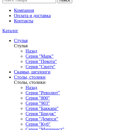
Поиск
Компания
Оплата и доставка
Контакты
Каталог
Стулья
Стулья
Назад
Серия "Марк"
Серия "Пекота"
Серия "Свитч"
Скамьи, шезлонги
Столы, столики
Столы, столики
Назад
Серия "Револют"
Серия "800"
Серия "903"
Серия "Баккара"
Серия "Бридж"
Серия "Демпси"
Серия "Куб"
Серия "Машинист"