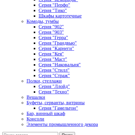
Серия "Перфо"
Серия "Тико"
Шкафы картотечные
Комоды, тумбы
Серия "902"
Серия "903"
Серия "Герра"
Серия "Грандвью"
Серия "Карнеги"
Серия "Кея"
Серия "Маст"
Серия "Наковальня"
Серия "Стилл"
Серия "Страж"
Полки, стеллажи
Серия "Ллойд"
Серия "Техно"
Вешалки
Буфеты, серванты, витрины
Серия "Гамельтон"
Бар, винный шкаф
Консоли
Элементы промышленного декора