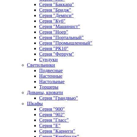
Серия "Баккара"
Серия "Бридж"
Серия "Демпси"
Серия "Куб"
Серия "Машинист"
Серия "Ноер"
Серия "Портальный"
Серия "Промышленный"
Серия "РК10"
Серия "Феррум"
Сундуки
Светильники
Подвесные
Настенные
Настольные
Торшеры
Диваны, кровати
Серия "Грандвью"
Шкафы
Серия "900"
Серия "902"
Серия "Гласс"
Серия "Е"
Серия "Карнеги"
Серия "Кембридж"