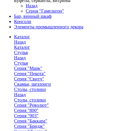
Буфеты, серванты, витрины
Назад
Серия "Гамельтон"
Бар, винный шкаф
Консоли
Элементы промышленного декора
Каталог
Назад
Каталог
Стулья
Назад
Стулья
Серия "Марк"
Серия "Пекота"
Серия "Свитч"
Скамьи, шезлонги
Столы, столики
Назад
Столы, столики
Серия "Револют"
Серия "800"
Серия "903"
Серия "Баккара"
Серия "Бридж"