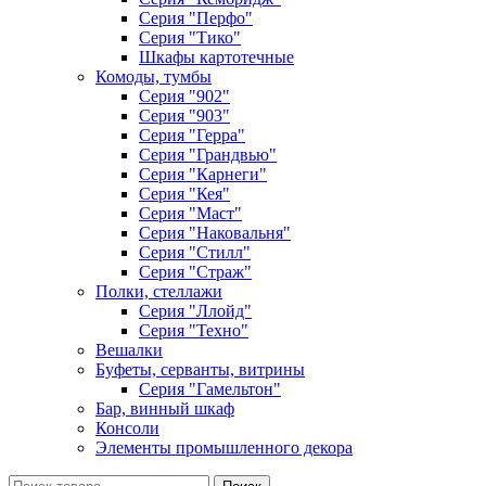
Серия "Перфо"
Серия "Тико"
Шкафы картотечные
Комоды, тумбы
Серия "902"
Серия "903"
Серия "Герра"
Серия "Грандвью"
Серия "Карнеги"
Серия "Кея"
Серия "Маст"
Серия "Наковальня"
Серия "Стилл"
Серия "Страж"
Полки, стеллажи
Серия "Ллойд"
Серия "Техно"
Вешалки
Буфеты, серванты, витрины
Серия "Гамельтон"
Бар, винный шкаф
Консоли
Элементы промышленного декора