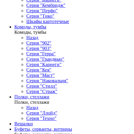
Серия "Кембридж"
Серия "Перфо"
Серия "Тико"
Шкафы картотечные
Комоды, тумбы
Комоды, тумбы
Назад
Серия "902"
Серия "903"
Серия "Герра"
Серия "Грандвью"
Серия "Карнеги"
Серия "Кея"
Серия "Маст"
Серия "Наковальня"
Серия "Стилл"
Серия "Страж"
Полки, стеллажи
Полки, стеллажи
Назад
Серия "Ллойд"
Серия "Техно"
Вешалки
Буфеты, серванты, витрины