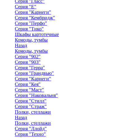
Серия "Гласс"
Серия "Е"
Серия "Карнеги"
Серия "Кембридж"
Серия "Перфо"
Серия "Тико"
Шкафы картотечные
Комоды, тумбы
Назад
Комоды, тумбы
Серия "902"
Серия "903"
Серия "Герра"
Серия "Грандвью"
Серия "Карнеги"
Серия "Кея"
Серия "Маст"
Серия "Наковальня"
Серия "Стилл"
Серия "Страж"
Полки, стеллажи
Назад
Полки, стеллажи
Серия "Ллойд"
Серия "Техно"