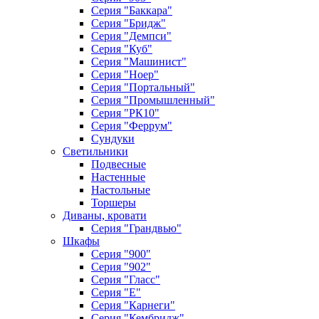
Серия "Баккара"
Серия "Бридж"
Серия "Демпси"
Серия "Куб"
Серия "Машинист"
Серия "Ноер"
Серия "Портальный"
Серия "Промышленный"
Серия "РК10"
Серия "Феррум"
Сундуки
Светильники
Подвесные
Настенные
Настольные
Торшеры
Диваны, кровати
Серия "Грандвью"
Шкафы
Серия "900"
Серия "902"
Серия "Гласс"
Серия "Е"
Серия "Карнеги"
Серия "Кембридж"