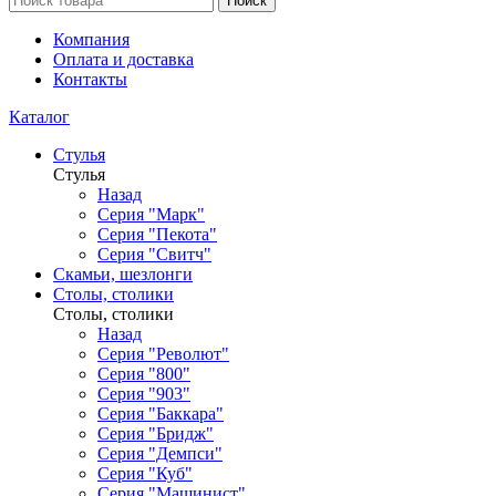
Поиск
Компания
Оплата и доставка
Контакты
Каталог
Стулья
Стулья
Назад
Серия "Марк"
Серия "Пекота"
Серия "Свитч"
Скамьи, шезлонги
Столы, столики
Столы, столики
Назад
Серия "Револют"
Серия "800"
Серия "903"
Серия "Баккара"
Серия "Бридж"
Серия "Демпси"
Серия "Куб"
Серия "Машинист"