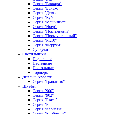
Серия "Баккара"
Серия "Бридж"
Серия "Демпси"
Серия "Куб"
Серия "Машинист"
Серия "Ноер"
Серия "Портальный"
Серия "Промышленный"
Серия "РК10"
Серия "Феррум"
Сундуки
Светильники
Подвесные
Настенные
Настольные
Торшеры
Диваны, кровати
Серия "Грандвью"
Шкафы
Серия "900"
Серия "902"
Серия "Гласс"
Серия "Е"
Серия "Карнеги"
Серия "Кембридж"