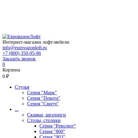
Интернет-магазин лофт-мебели
info@eurovazonloft.ru
+7 (800) 350-95-96
Заказать звонок
0
Корзина
0 ₽
Стулья
Серия "Марк"
Серия "Пекота"
Серия "Свитч"
...
Скамьи, шезлонги
Столы, столики
Серия "Револют"
Серия "800"
Серия "903"