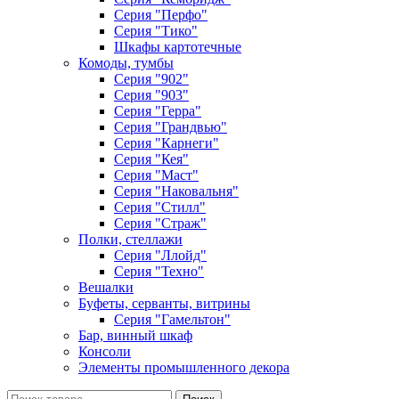
Серия "Перфо"
Серия "Тико"
Шкафы картотечные
Комоды, тумбы
Серия "902"
Серия "903"
Серия "Герра"
Серия "Грандвью"
Серия "Карнеги"
Серия "Кея"
Серия "Маст"
Серия "Наковальня"
Серия "Стилл"
Серия "Страж"
Полки, стеллажи
Серия "Ллойд"
Серия "Техно"
Вешалки
Буфеты, серванты, витрины
Серия "Гамельтон"
Бар, винный шкаф
Консоли
Элементы промышленного декора