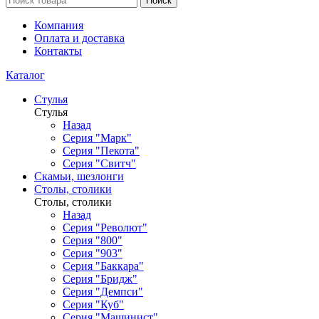
Поиск
Компания
Оплата и доставка
Контакты
Каталог
Стулья
Стулья
Назад
Серия "Марк"
Серия "Пекота"
Серия "Свитч"
Скамьи, шезлонги
Столы, столики
Столы, столики
Назад
Серия "Револют"
Серия "800"
Серия "903"
Серия "Баккара"
Серия "Бридж"
Серия "Демпси"
Серия "Куб"
Серия "Машинист"