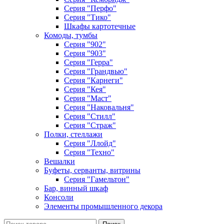
Серия "Перфо"
Серия "Тико"
Шкафы картотечные
Комоды, тумбы
Серия "902"
Серия "903"
Серия "Герра"
Серия "Грандвью"
Серия "Карнеги"
Серия "Кея"
Серия "Маст"
Серия "Наковальня"
Серия "Стилл"
Серия "Страж"
Полки, стеллажи
Серия "Ллойд"
Серия "Техно"
Вешалки
Буфеты, серванты, витрины
Серия "Гамельтон"
Бар, винный шкаф
Консоли
Элементы промышленного декора