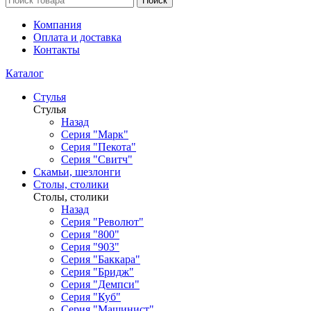
Поиск
Компания
Оплата и доставка
Контакты
Каталог
Стулья
Стулья
Назад
Серия "Марк"
Серия "Пекота"
Серия "Свитч"
Скамьи, шезлонги
Столы, столики
Столы, столики
Назад
Серия "Револют"
Серия "800"
Серия "903"
Серия "Баккара"
Серия "Бридж"
Серия "Демпси"
Серия "Куб"
Серия "Машинист"