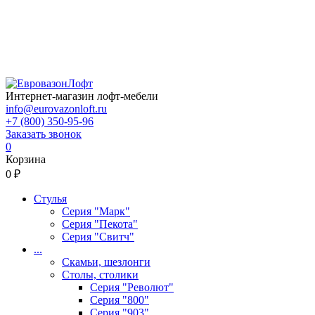
Интернет-магазин лофт-мебели
info@eurovazonloft.ru
+7 (800) 350-95-96
Заказать звонок
0
Корзина
0 ₽
Стулья
Серия "Марк"
Серия "Пекота"
Серия "Свитч"
...
Скамьи, шезлонги
Столы, столики
Серия "Револют"
Серия "800"
Серия "903"