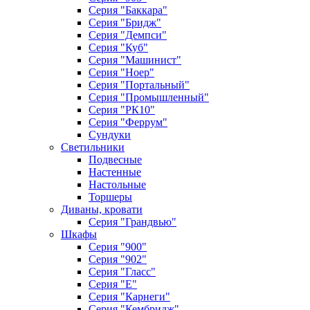
Серия "Баккара"
Серия "Бридж"
Серия "Демпси"
Серия "Куб"
Серия "Машинист"
Серия "Ноер"
Серия "Портальный"
Серия "Промышленный"
Серия "РК10"
Серия "Феррум"
Сундуки
Светильники
Подвесные
Настенные
Настольные
Торшеры
Диваны, кровати
Серия "Грандвью"
Шкафы
Серия "900"
Серия "902"
Серия "Гласс"
Серия "Е"
Серия "Карнеги"
Серия "Кембридж"