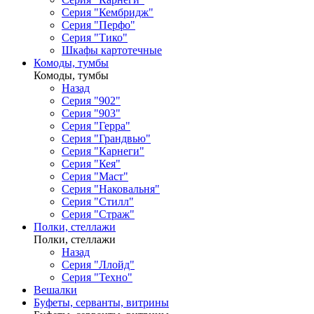
Серия "Кембридж"
Серия "Перфо"
Серия "Тико"
Шкафы картотечные
Комоды, тумбы
Комоды, тумбы
Назад
Серия "902"
Серия "903"
Серия "Герра"
Серия "Грандвью"
Серия "Карнеги"
Серия "Кея"
Серия "Маст"
Серия "Наковальня"
Серия "Стилл"
Серия "Страж"
Полки, стеллажи
Полки, стеллажи
Назад
Серия "Ллойд"
Серия "Техно"
Вешалки
Буфеты, серванты, витрины