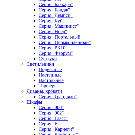
Серия "Баккара"
Серия "Бридж"
Серия "Демпси"
Серия "Куб"
Серия "Машинист"
Серия "Ноер"
Серия "Портальный"
Серия "Промышленный"
Серия "РК10"
Серия "Феррум"
Сундуки
Светильники
Подвесные
Настенные
Настольные
Торшеры
Диваны, кровати
Серия "Грандвью"
Шкафы
Серия "900"
Серия "902"
Серия "Гласс"
Серия "Е"
Серия "Карнеги"
Серия "Кембридж"