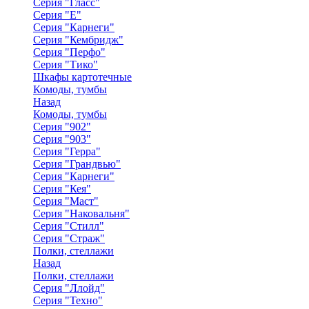
Серия "Гласс"
Серия "Е"
Серия "Карнеги"
Серия "Кембридж"
Серия "Перфо"
Серия "Тико"
Шкафы картотечные
Комоды, тумбы
Назад
Комоды, тумбы
Серия "902"
Серия "903"
Серия "Герра"
Серия "Грандвью"
Серия "Карнеги"
Серия "Кея"
Серия "Маст"
Серия "Наковальня"
Серия "Стилл"
Серия "Страж"
Полки, стеллажи
Назад
Полки, стеллажи
Серия "Ллойд"
Серия "Техно"