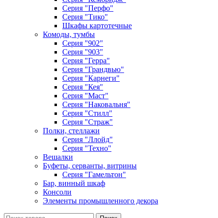
Серия "Перфо"
Серия "Тико"
Шкафы картотечные
Комоды, тумбы
Серия "902"
Серия "903"
Серия "Герра"
Серия "Грандвью"
Серия "Карнеги"
Серия "Кея"
Серия "Маст"
Серия "Наковальня"
Серия "Стилл"
Серия "Страж"
Полки, стеллажи
Серия "Ллойд"
Серия "Техно"
Вешалки
Буфеты, серванты, витрины
Серия "Гамельтон"
Бар, винный шкаф
Консоли
Элементы промышленного декора