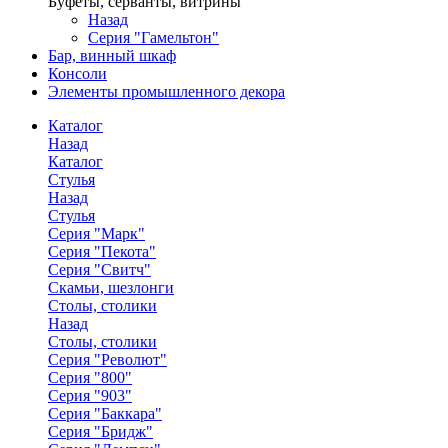
Буфеты, серванты, витрины
Назад
Серия "Гамельтон"
Бар, винный шкаф
Консоли
Элементы промышленного декора
Каталог
Назад
Каталог
Стулья
Назад
Стулья
Серия "Марк"
Серия "Пекота"
Серия "Свитч"
Скамьи, шезлонги
Столы, столики
Назад
Столы, столики
Серия "Револют"
Серия "800"
Серия "903"
Серия "Баккара"
Серия "Бридж"