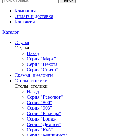
Поиск
Компания
Оплата и доставка
Контакты
Каталог
Стулья
Стулья
Назад
Серия "Марк"
Серия "Пекота"
Серия "Свитч"
Скамьи, шезлонги
Столы, столики
Столы, столики
Назад
Серия "Револют"
Серия "800"
Серия "903"
Серия "Баккара"
Серия "Бридж"
Серия "Демпси"
Серия "Куб"
Серия "Машинист"