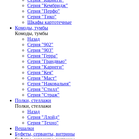
Серия "Кембридж"
Серия "Перфо"
Серия "Тико"
Шкафы картотечные
Комоды, тумбы
Комоды, тумбы
Назад
Серия "902"
Серия "903"
Серия "Герра"
Серия "Грандвью"
Серия "Карнеги"
Серия "Кея"
Серия "Маст"
Серия "Наковальня"
Серия "Стилл"
Серия "Страж"
Полки, стеллажи
Полки, стеллажи
Назад
Серия "Ллойд"
Серия "Техно"
Вешалки
Буфеты, серванты, витрины