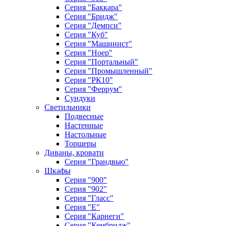
Серия "Баккара"
Серия "Бридж"
Серия "Демпси"
Серия "Куб"
Серия "Машинист"
Серия "Ноер"
Серия "Портальный"
Серия "Промышленный"
Серия "РК10"
Серия "Феррум"
Сундуки
Светильники
Подвесные
Настенные
Настольные
Торшеры
Диваны, кровати
Серия "Грандвью"
Шкафы
Серия "900"
Серия "902"
Серия "Гласс"
Серия "Е"
Серия "Карнеги"
Серия "Кембридж"