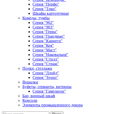
Серия "Перфо"
Серия "Тико"
Шкафы картотечные
Комоды, тумбы
Серия "902"
Серия "903"
Серия "Герра"
Серия "Грандвью"
Серия "Карнеги"
Серия "Кея"
Серия "Маст"
Серия "Наковальня"
Серия "Стилл"
Серия "Страж"
Полки, стеллажи
Серия "Ллойд"
Серия "Техно"
Вешалки
Буфеты, серванты, витрины
Серия "Гамельтон"
Бар, винный шкаф
Консоли
Элементы промышленного декора