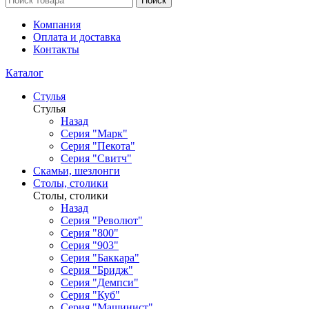
Поиск
Компания
Оплата и доставка
Контакты
Каталог
Стулья
Стулья
Назад
Серия "Марк"
Серия "Пекота"
Серия "Свитч"
Скамьи, шезлонги
Столы, столики
Столы, столики
Назад
Серия "Револют"
Серия "800"
Серия "903"
Серия "Баккара"
Серия "Бридж"
Серия "Демпси"
Серия "Куб"
Серия "Машинист"