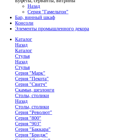
Буфеты, серванты, витрины
Назад
Серия "Гамельтон"
Бар, винный шкаф
Консоли
Элементы промышленного декора
Каталог
Назад
Каталог
Стулья
Назад
Стулья
Серия "Марк"
Серия "Пекота"
Серия "Свитч"
Скамьи, шезлонги
Столы, столики
Назад
Столы, столики
Серия "Револют"
Серия "800"
Серия "903"
Серия "Баккара"
Серия "Бридж"