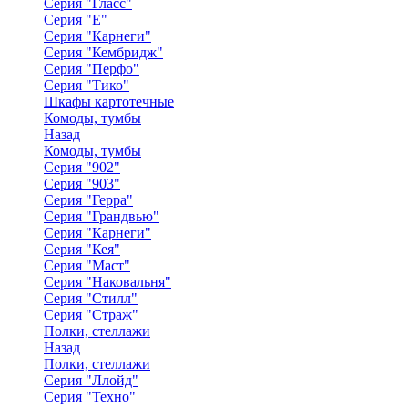
Серия "Гласс"
Серия "Е"
Серия "Карнеги"
Серия "Кембридж"
Серия "Перфо"
Серия "Тико"
Шкафы картотечные
Комоды, тумбы
Назад
Комоды, тумбы
Серия "902"
Серия "903"
Серия "Герра"
Серия "Грандвью"
Серия "Карнеги"
Серия "Кея"
Серия "Маст"
Серия "Наковальня"
Серия "Стилл"
Серия "Страж"
Полки, стеллажи
Назад
Полки, стеллажи
Серия "Ллойд"
Серия "Техно"