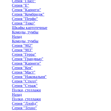
Серия "Гласс"
Серия "Е"
Серия "Карнеги"
Серия "Кембридж"
Серия "Перфо"
Серия "Тико"
Шкафы картотечные
Комоды, тумбы
Назад
Комоды, тумбы
Серия "902"
Серия "903"
Серия "Герра"
Серия "Грандвью"
Серия "Карнеги"
Серия "Кея"
Серия "Маст"
Серия "Наковальня"
Серия "Стилл"
Серия "Страж"
Полки, стеллажи
Назад
Полки, стеллажи
Серия "Ллойд"
Серия "Техно"