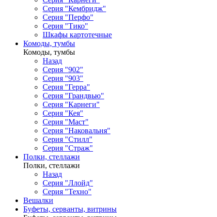
Серия "Кембридж"
Серия "Перфо"
Серия "Тико"
Шкафы картотечные
Комоды, тумбы
Комоды, тумбы
Назад
Серия "902"
Серия "903"
Серия "Герра"
Серия "Грандвью"
Серия "Карнеги"
Серия "Кея"
Серия "Маст"
Серия "Наковальня"
Серия "Стилл"
Серия "Страж"
Полки, стеллажи
Полки, стеллажи
Назад
Серия "Ллойд"
Серия "Техно"
Вешалки
Буфеты, серванты, витрины