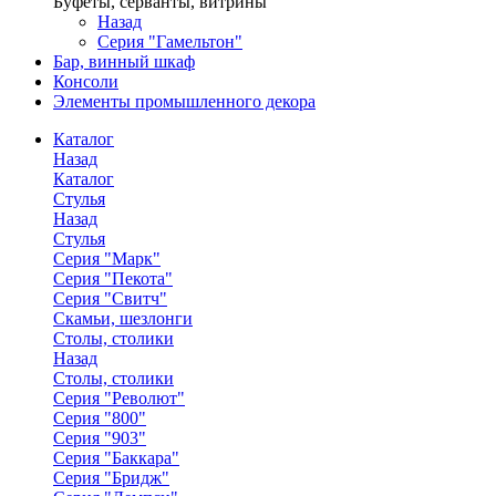
Буфеты, серванты, витрины
Назад
Серия "Гамельтон"
Бар, винный шкаф
Консоли
Элементы промышленного декора
Каталог
Назад
Каталог
Стулья
Назад
Стулья
Серия "Марк"
Серия "Пекота"
Серия "Свитч"
Скамьи, шезлонги
Столы, столики
Назад
Столы, столики
Серия "Револют"
Серия "800"
Серия "903"
Серия "Баккара"
Серия "Бридж"