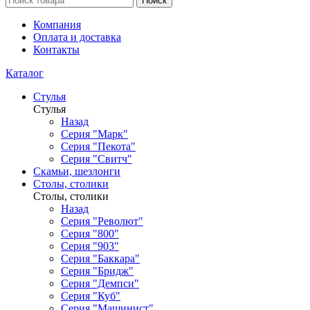
Поиск
Компания
Оплата и доставка
Контакты
Каталог
Стулья
Стулья
Назад
Серия "Марк"
Серия "Пекота"
Серия "Свитч"
Скамьи, шезлонги
Столы, столики
Столы, столики
Назад
Серия "Револют"
Серия "800"
Серия "903"
Серия "Баккара"
Серия "Бридж"
Серия "Демпси"
Серия "Куб"
Серия "Машинист"