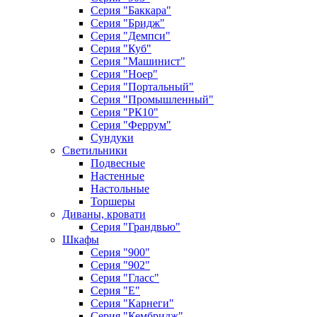
Серия "Баккара"
Серия "Бридж"
Серия "Демпси"
Серия "Куб"
Серия "Машинист"
Серия "Ноер"
Серия "Портальный"
Серия "Промышленный"
Серия "РК10"
Серия "Феррум"
Сундуки
Светильники
Подвесные
Настенные
Настольные
Торшеры
Диваны, кровати
Серия "Грандвью"
Шкафы
Серия "900"
Серия "902"
Серия "Гласс"
Серия "Е"
Серия "Карнеги"
Серия "Кембридж"