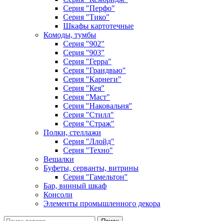
Серия "Перфо"
Серия "Тико"
Шкафы картотечные
Комоды, тумбы
Серия "902"
Серия "903"
Серия "Герра"
Серия "Грандвью"
Серия "Карнеги"
Серия "Кея"
Серия "Маст"
Серия "Наковальня"
Серия "Стилл"
Серия "Страж"
Полки, стеллажи
Серия "Ллойд"
Серия "Техно"
Вешалки
Буфеты, серванты, витрины
Серия "Гамельтон"
Бар, винный шкаф
Консоли
Элементы промышленного декора