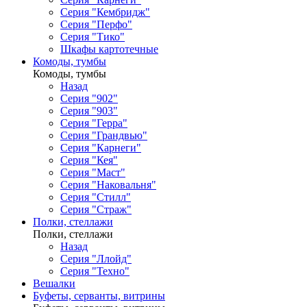
Серия "Кембридж"
Серия "Перфо"
Серия "Тико"
Шкафы картотечные
Комоды, тумбы
Комоды, тумбы
Назад
Серия "902"
Серия "903"
Серия "Герра"
Серия "Грандвью"
Серия "Карнеги"
Серия "Кея"
Серия "Маст"
Серия "Наковальня"
Серия "Стилл"
Серия "Страж"
Полки, стеллажи
Полки, стеллажи
Назад
Серия "Ллойд"
Серия "Техно"
Вешалки
Буфеты, серванты, витрины