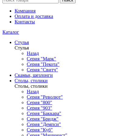
Поиск
Компания
Оплата и доставка
Контакты
Каталог
Стулья
Стулья
Назад
Серия "Марк"
Серия "Пекота"
Серия "Свитч"
Скамьи, шезлонги
Столы, столики
Столы, столики
Назад
Серия "Револют"
Серия "800"
Серия "903"
Серия "Баккара"
Серия "Бридж"
Серия "Демпси"
Серия "Куб"
Серия "Машинист"