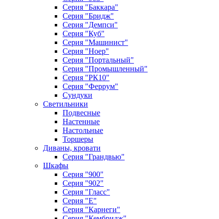
Серия "Баккара"
Серия "Бридж"
Серия "Демпси"
Серия "Куб"
Серия "Машинист"
Серия "Ноер"
Серия "Портальный"
Серия "Промышленный"
Серия "РК10"
Серия "Феррум"
Сундуки
Светильники
Подвесные
Настенные
Настольные
Торшеры
Диваны, кровати
Серия "Грандвью"
Шкафы
Серия "900"
Серия "902"
Серия "Гласс"
Серия "Е"
Серия "Карнеги"
Серия "Кембридж"