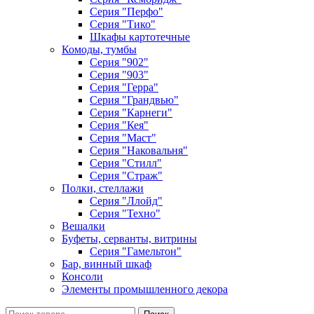
Серия "Перфо"
Серия "Тико"
Шкафы картотечные
Комоды, тумбы
Серия "902"
Серия "903"
Серия "Герра"
Серия "Грандвью"
Серия "Карнеги"
Серия "Кея"
Серия "Маст"
Серия "Наковальня"
Серия "Стилл"
Серия "Страж"
Полки, стеллажи
Серия "Ллойд"
Серия "Техно"
Вешалки
Буфеты, серванты, витрины
Серия "Гамельтон"
Бар, винный шкаф
Консоли
Элементы промышленного декора