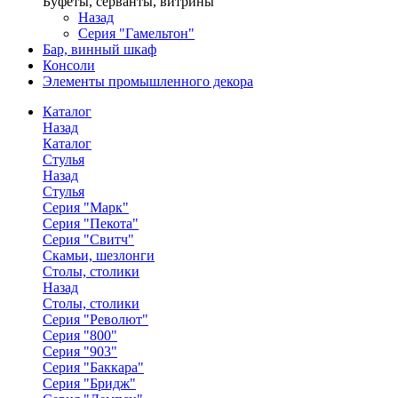
Буфеты, серванты, витрины
Назад
Серия "Гамельтон"
Бар, винный шкаф
Консоли
Элементы промышленного декора
Каталог
Назад
Каталог
Стулья
Назад
Стулья
Серия "Марк"
Серия "Пекота"
Серия "Свитч"
Скамьи, шезлонги
Столы, столики
Назад
Столы, столики
Серия "Револют"
Серия "800"
Серия "903"
Серия "Баккара"
Серия "Бридж"