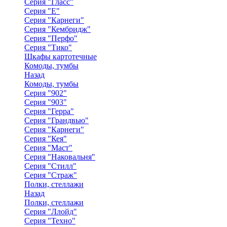
Серия "Гласс"
Серия "Е"
Серия "Карнеги"
Серия "Кембридж"
Серия "Перфо"
Серия "Тико"
Шкафы картотечные
Комоды, тумбы
Назад
Комоды, тумбы
Серия "902"
Серия "903"
Серия "Герра"
Серия "Грандвью"
Серия "Карнеги"
Серия "Кея"
Серия "Маст"
Серия "Наковальня"
Серия "Стилл"
Серия "Страж"
Полки, стеллажи
Назад
Полки, стеллажи
Серия "Ллойд"
Серия "Техно"