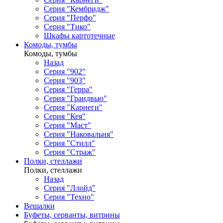
Серия "Кембридж"
Серия "Перфо"
Серия "Тико"
Шкафы картотечные
Комоды, тумбы
Комоды, тумбы
Назад
Серия "902"
Серия "903"
Серия "Герра"
Серия "Грандвью"
Серия "Карнеги"
Серия "Кея"
Серия "Маст"
Серия "Наковальня"
Серия "Стилл"
Серия "Страж"
Полки, стеллажи
Полки, стеллажи
Назад
Серия "Ллойд"
Серия "Техно"
Вешалки
Буфеты, серванты, витрины