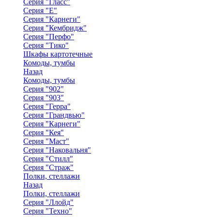
Серия "Гласс"
Серия "Е"
Серия "Карнеги"
Серия "Кембридж"
Серия "Перфо"
Серия "Тико"
Шкафы картотечные
Комоды, тумбы
Назад
Комоды, тумбы
Серия "902"
Серия "903"
Серия "Герра"
Серия "Грандвью"
Серия "Карнеги"
Серия "Кея"
Серия "Маст"
Серия "Наковальня"
Серия "Стилл"
Серия "Страж"
Полки, стеллажи
Назад
Полки, стеллажи
Серия "Ллойд"
Серия "Техно"