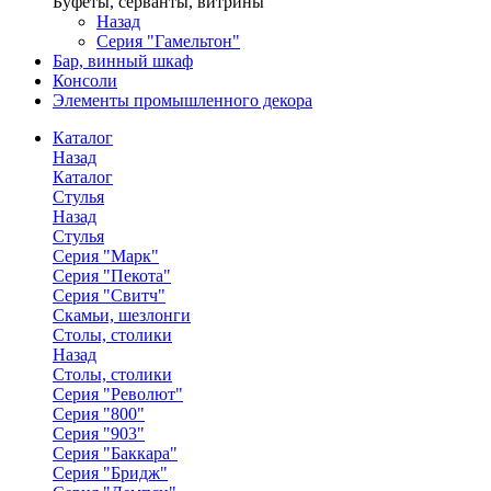
Буфеты, серванты, витрины
Назад
Серия "Гамельтон"
Бар, винный шкаф
Консоли
Элементы промышленного декора
Каталог
Назад
Каталог
Стулья
Назад
Стулья
Серия "Марк"
Серия "Пекота"
Серия "Свитч"
Скамьи, шезлонги
Столы, столики
Назад
Столы, столики
Серия "Револют"
Серия "800"
Серия "903"
Серия "Баккара"
Серия "Бридж"