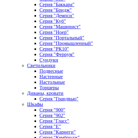
Серия "Баккара"
Серия "Бридж"
Серия "Демпси"
Серия "Куб"
Серия "Машинист"
Серия "Ноер"
Серия "Портальный"
Серия "Промышленный"
Серия "РК10"
Серия "Феррум"
Сундуки
Светильники
Подвесные
Настенные
Настольные
Торшеры
Диваны, кровати
Серия "Грандвью"
Шкафы
Серия "900"
Серия "902"
Серия "Гласс"
Серия "Е"
Серия "Карнеги"
Серия "Кембридж"