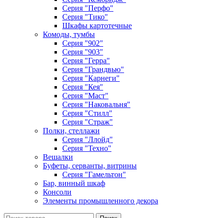
Серия "Перфо"
Серия "Тико"
Шкафы картотечные
Комоды, тумбы
Серия "902"
Серия "903"
Серия "Герра"
Серия "Грандвью"
Серия "Карнеги"
Серия "Кея"
Серия "Маст"
Серия "Наковальня"
Серия "Стилл"
Серия "Страж"
Полки, стеллажи
Серия "Ллойд"
Серия "Техно"
Вешалки
Буфеты, серванты, витрины
Серия "Гамельтон"
Бар, винный шкаф
Консоли
Элементы промышленного декора