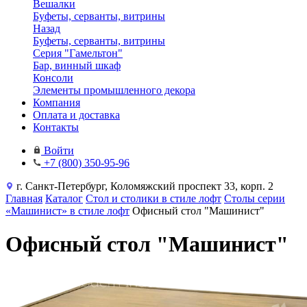
Вешалки
Буфеты, серванты, витрины
Назад
Буфеты, серванты, витрины
Серия "Гамельтон"
Бар, винный шкаф
Консоли
Элементы промышленного декора
Компания
Оплата и доставка
Контакты
Войти
+7 (800) 350-95-96
г. Санкт-Петербург, Коломяжский проспект 33, корп. 2
Главная
Каталог
Стол и столики в стиле лофт
Столы серии
«Машинист» в стиле лофт
Офисный стол "Машинист"
Офисный стол "Машинист"