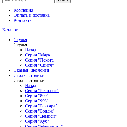
Поиск
Компания
Оплата и доставка
Контакты
Каталог
Стулья
Стулья
Назад
Серия "Марк"
Серия "Пекота"
Серия "Свитч"
Скамьи, шезлонги
Столы, столики
Столы, столики
Назад
Серия "Револют"
Серия "800"
Серия "903"
Серия "Баккара"
Серия "Бридж"
Серия "Демпси"
Серия "Куб"
Серия "Машинист"